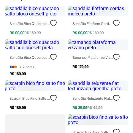
Sawary
Yessica
Moda esportiva
Acessórios
Blusas
Sandália Bico Quadrado Salto Bloco Oneself Preto
Sandália Flatform Cordas Moleca Preto
Calçados
Leggings
R$ 99,99
R$ 169,99
R$ 99,99
R$ 139,99
Shorts e Bermudas
Tops
Moda íntima
Calcinhas
Sandália Bico Quadrado Salto Fino Oneself Preta
Tamanco Plataforma Vizzano Preto
Cintas e Modeladores
Meias
R$ 179,99
+
2
cores
Pijamas
R$ 169,99
Sutiãs e Tops
Moda praia
Biquínis
Maiôs
Saídas de praia
Scarpin Bico Fino Salto Fino Preto
Sandália Reluzente Flat Texturizada Grendha Preto
Personagens
Plus size
R$ 189,99
R$ 35,99
R$ 49,99
Blusas e Camisetas
Calças
Casacos e Jaquetas
Jeans
Scarpin Bico Fino Salto Alto Preto