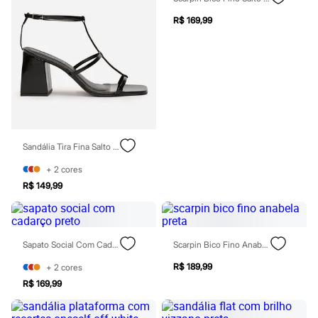
Moda esportiva
Shorts e Saias
R$ 169,99
Vestidos
Masculino
Em alta
Dia dos Pais
Inverno
Novidades
Roupas
Bermudas
Camisas
Calças
Sandália Tira Fina Salto Médio Vernizada Oneself
Camisetas e Regatas
Casacos e Jaquetas
+
2
cores
Jeans
R$ 149,99
Polos
Acessórios
Bolsas e Mochilas
Chapéus e Bonés
Sapato Social Com Cadarço Preto
Scarpin Bico Fino Anabela Preta
Cintos
Carteiras
R$ 189,99
+
2
cores
Óculos
R$ 169,99
Relógios
Calçados
Botas