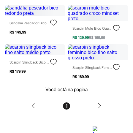
Perfumes
Perfumes femininos
Perfumes infantis
Perfumes masculinos
Todos os produtos
Sandália Pescador Bico Redondo Preta
Mindse7
Scarpin Mule Bico Quadrado Croco Mindset Preto
Novidades
R$ 149,99
Blusas
R$ 129,99
R$ 169,99
Calças
Casacos e Jaquetas
Jeans
Saias
Scarpin Slingback Bico Fino Salto Médio Preto
Shorts e Bermudas
Scarpin Slingback Feminino Bico Fino Salto Grosso Preto
T-shirt
R$ 179,99
Vestidos
R$ 169,99
Acessórios
Alfaiataria
Você está na página
Calçados
Guarda-roupa
Moda esportiva
1
Plus size
Special Basics
Calçados
Novidades
Feminino