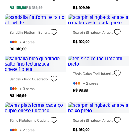
Todos os produtos
R$ 159,99
R$ 189,99
R$ 109,99
Infantil
Em alta
Arrumadinho para os meninos
Romântico para as meninas
Inverno
Sandália Flatform Beira Rio Off White
Scarpin Slingback Anabela O Diabo Veste Prada Preto
Novidades
Roupas menina
R$ 199,99
+
4
cores
0 a 24 meses
R$ 149,99
1 a 5 anos
4 a 12 anos
10 a 16 anos
Roupas menino
0 a 24 meses
Tênis Calce Fácil Infantil Preto
1 a 5 anos
Sandália Bico Quadrado Salto Fino Texturizada Oneself Preta
4 a 12 anos
+
2
cores
10 a 16 anos
+
3
cores
R$ 99,99
Acessórios
R$ 149,99
Recém-nascido
Bolsas e Mochilas
Chapéus
Calçados
Tênis Plataforma Cadarço Duplo Oneself Branco
Scarpin Slingback Anabela Baixo Preto
Botas
Chinelos
R$ 169,99
+
2
cores
Pantufas