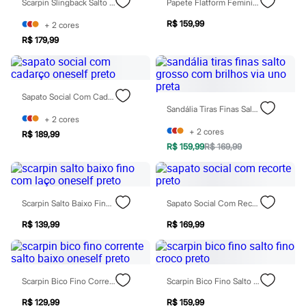
Scarpin Slingback Salto Fino Com Fivela Grande Preto
Papete Flatform Feminina Com Fivelas Oneself Preta
Blush
Corretivo
R$ 159,99
+
2
cores
Gloss
R$ 179,99
Pó facial
Sombras
Al Wataniah
Banderas
Beleza C&A
Sapato Social Com Cadarço Oneself Preto
Boca Rosa
Sandália Tiras Finas Salto Grosso Com Brilhos Via Uno Preta
+
2
cores
Bruna Tavares
+
2
cores
Carolina Herrera
R$ 189,99
Ciclo
R$ 159,99
R$ 169,99
Fran by Franciny Ehlke
Jean Paul Gaultier
Lancôme
Mari Maria
Scarpin Salto Baixo Fino Com Laço Oneself Preto
Sapato Social Com Recorte Preto
Mascavo
Niina Secrets
R$ 139,99
R$ 169,99
Océane
Payot
Rabanne
Real Techniques
Vizzela
Scarpin Bico Fino Corrente Salto Baixo Oneself Preto
Scarpin Bico Fino Salto Fino Croco Preto
Vult
R$ 129,99
R$ 159,99