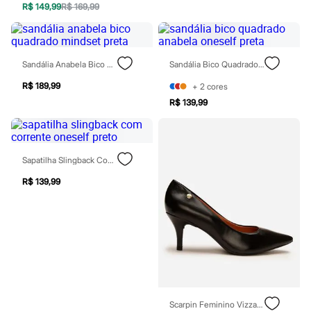
R$ 149,99
R$ 169,99
Rasteirinhas
Sandálias
Tênis
Diversão
Marcas
Sandália Anabela Bico Quadrado Mindset Preta
Sandália Bico Quadrado Anabela Oneself Preta
Baby Club
Fifteen
R$ 189,99
+
2
cores
Miss Fifteen
R$ 139,99
Palomino
Moda íntima
Calcinhas
Cuecas
Meias
Sapatilha Slingback Com Corrente Oneself Preto
Pijamas
R$ 139,99
Moda praia
Biquínis e Maiôs
Blusas de proteção
Sungas
Personagens
Bluey
Disney
Hello Kitty
Homem Aranha
Minecraft
Scarpin Feminino Vizzano Bico Fino Salto Médio Preto
Naruto