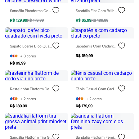
Chinelos
Sapatos
Sandália Plataforma Com Recortes Oneself Off White
Sandália Flat Com Brilho Vizzano Preta
Sandálias e Papetes
Tênis
R$ 129,99
R$ 179,99
R$ 65,99
R$ 189,99
Moda esportiva
Acessórios
Bermudas
Camisetas
Sapato Loafer Bico Quadrado Com Fivela Preto
Sapatênis Com Cadarço Elástico Preto
Calças
Calçados
R$ 159,99
+
3
cores
Regatas
R$ 99,99
Moda íntima
Cuecas
Meias
Pijamas
Moda praia
Rasteirinha Flatform De Dedo Via Uno Preto
Tênis Casual Com Cadarço Duplo Preto
Personagens
Plus size
+
2
cores
+
2
cores
Blusas e Camisetas
R$ 139,99
R$ 179,99
Calças
Camisas
Casacos e Jaquetas
Jeans
Moda esportiva
Shorts e Bermudas
Sandália Flatform Tira Grossa Animal Print Mindset Preta
Sandália Flatform Feminina Zaxy Com Elos Preta