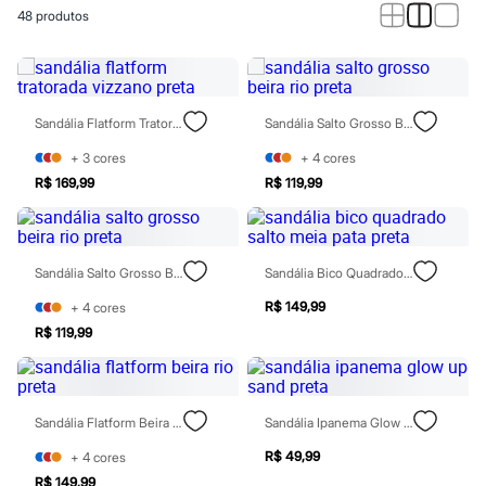
Calças
48
produtos
Casacos e Jaquetas
Jeans
Macacões
Saias
Shorts e Bermudas
Vestidos
Sandália Flatform Tratorada Vizzano Preta
Sandália Salto Grosso Beira Rio Preta
Acessórios
Bolsas
+
3
cores
+
4
cores
Bonés e Chapéus
R$ 169,99
R$ 119,99
Bijoux
Cintos
Óculos
Relógios
Sandália Salto Grosso Beira Rio Preta
Sandália Bico Quadrado Salto Meia Pata Preta
Calçados
Botas
R$ 149,99
+
4
cores
Chinelos
Rasteirinhas
R$ 119,99
Sandálias
Sapatilhas
Tênis
Marcas
Sandália Flatform Beira Rio Preta
Sandália Ipanema Glow Up Sand Preta
City
Clock House
R$ 49,99
+
4
cores
Mindset
R$ 149,99