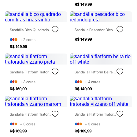
Marcas
R$ 149,99
City
Clock House
Mindset
Sawary
Yessica
Sandália Bico Quadrado Com Tiras Finas Vinho
Sandália Pescador Bico Redondo Preta
Moda esportiva
Acessórios
R$ 149,99
+
2
cores
Blusas
R$ 149,99
Calçados
Leggings
Shorts e Bermudas
Tops
Sandália Flatform Tratorada Vizzano Preta
Sandália Flatform Beira Rio Off White
Moda íntima
Calcinhas
+
3
cores
+
4
cores
Cintas e Modeladores
Meias
R$ 169,99
R$ 149,99
Pijamas
Sutiãs e Tops
Moda praia
Biquínis
Sandália Flatform Tratorada Vizzano Marrom
Sandália Flatform Tratorada Vizzano Off White
Maiôs
Saídas de praia
+
3
cores
+
3
cores
Personagens
R$ 169,99
R$ 169,99
Plus size