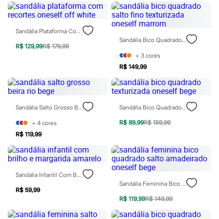
Calçados
Botas
Chinelos
Sandália Plataforma Com Recortes Oneself Off White
Pantufas
Sandália Bico Quadrado Salto Fino Texturizada Oneself Marrom
Rasteirinhas
R$ 129,99
R$ 179,99
Sandálias
+
3
cores
Tênis
Diversão
R$ 149,99
Marcas
Baby Club
Fifteen
Miss Fifteen
Sandália Salto Grosso Beira Rio Bege
Sandália Bico Quadrado Texturizada Oneself Bege
Palomino
Moda íntima
R$ 89,99
R$ 159,99
+
4
cores
Calcinhas
R$ 119,99
Cuecas
Meias
Pijamas
Moda praia
Biquínis e Maiôs
Sandália Infantil Com Brilho E Margarida Amarelo
Blusas de proteção
Sandália Feminina Bico Quadrado Salto Amadeirado Oneself Bege
Sungas
R$ 59,99
Personagens
R$ 119,99
R$ 149,99
Bluey
Disney