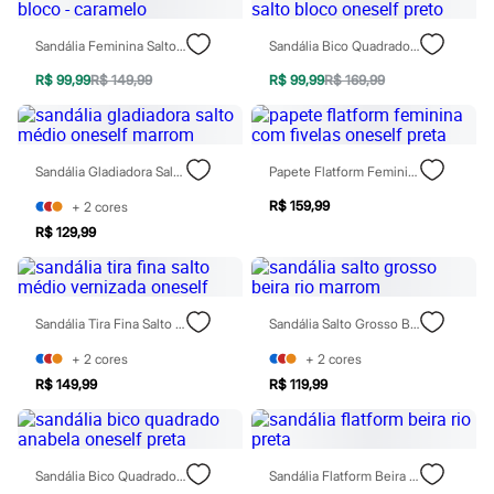
Hello Kitty
Homem Aranha
Sandália Feminina Salto Bloco - Caramelo
Sandália Bico Quadrado Salto Bloco Oneself Preto
Minecraft
Naruto
R$ 99,99
R$ 149,99
R$ 99,99
R$ 169,99
Patrulha Canina
Sonic
Stitch
Beleza
Sandália Gladiadora Salto Médio Oneself Marrom
Papete Flatform Feminina Com Fivelas Oneself Preta
Kits
Perfumes árabes
R$ 159,99
+
2
cores
Novidades
Cabelos
R$ 129,99
Condicionador
Escovas e Pentes
Finalizadores
Shampoo
Sandália Tira Fina Salto Médio Vernizada Oneself
Sandália Salto Grosso Beira Rio Marrom
Tratamento
Cuidados com o corpo
+
2
cores
+
2
cores
Hidratante
R$ 149,99
R$ 119,99
Protetor solar
Tratamento
Cuidados com o rosto
Esfoliante
Hidratante
Sandália Bico Quadrado Anabela Oneself Preta
Sandália Flatform Beira Rio Preta
Protetor solar