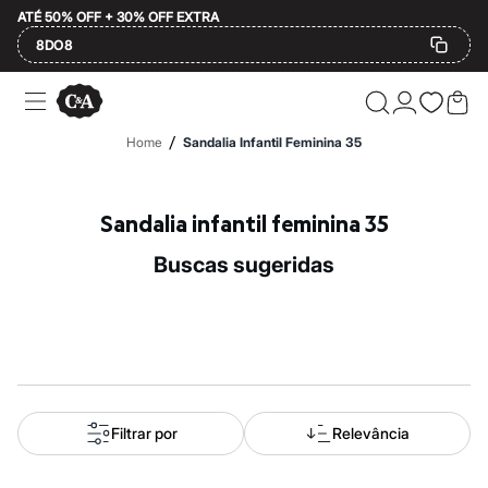
ATÉ 50% OFF + 30% OFF EXTRA
8DO8
Ofertas
Compre por Departamento
Feminino
/
Home
Sandalia Infantil Feminina 35
Masculino
Infantil
Calçados
Mindse7
Sandalia infantil feminina 35
Plus Size
2 calçados por R$189
buscas sugeridas
2 peças por R$199
3 lingeries por R$99
3 itens de beleza por R$129
Até 20% off
Até 40% off
Até 60% off
A partir de 60% off
Feminino
Em alta
Filtrar por
Relevância
Inverno
Alfaiataria