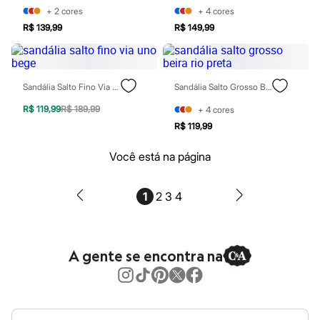
Tônicos
+
2
cores
+
4
cores
Maquiagens
R$ 139,99
R$ 149,99
Base
Batom
Blush
Corretivo
Sandália Salto Fino Via Uno Bege
Sandália Salto Grosso Beira Rio Preta
Gloss
Pó facial
R$ 119,99
R$ 189,99
+
4
cores
Sombras
Al Wataniah
R$ 119,99
Banderas
Beleza C&A
Você está na página
Boca Rosa
Bruna Tavares
Carolina Herrera
1
2
3
4
Ciclo
Fran by Franciny Ehlke
Jean Paul Gaultier
Lancôme
A gente se encontra na
Mari Maria
Mascavo
Niina Secrets
Océane
Payot