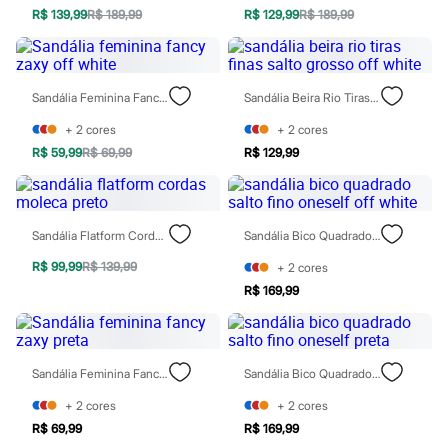
Casacos e Jaquetas
R$ 139,99
R$ 189,99
R$ 129,99
R$ 189,99
Jeans
Moda esportiva
Shorts e Bermudas
Todos os produtos
Sandália Feminina Fancy Zaxy Off White
Sandália Beira Rio Tiras Finas Salto Grosso Off White
Infantil
Em alta
+
2
cores
+
2
cores
Arrumadinho para os meninos
Romântico para as meninas
R$ 59,99
R$ 69,99
R$ 129,99
Inverno
Novidades
Roupas menina
0 a 24 meses
Sandália Flatform Cordas Moleca Preto
Sandália Bico Quadrado Salto Fino Oneself Off White
1 a 5 anos
4 a 12 anos
R$ 99,99
R$ 139,99
+
2
cores
10 a 16 anos
R$ 169,99
Roupas menino
0 a 24 meses
1 a 5 anos
4 a 12 anos
10 a 16 anos
Sandália Feminina Fancy Zaxy Preta
Sandália Bico Quadrado Salto Fino Oneself Preta
Acessórios
Recém-nascido
+
2
cores
+
2
cores
Bolsas e Mochilas
R$ 69,99
R$ 169,99
Chapéus