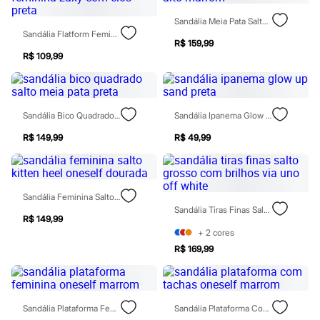
Óculos
Relógios
Sandália Meia Pata Salto Alto Marrom
Calçados
Sandália Flatform Feminina Zaxy Com Elos Preta
Botas
R$ 159,99
Chinelos
R$ 109,99
Sapatos
Sandálias e Papetes
Tênis
Moda esportiva
Sandália Bico Quadrado Salto Meia Pata Preta
Sandália Ipanema Glow Up Sand Preta
Acessórios
Bermudas
R$ 149,99
R$ 49,99
Camisetas
Calças
Calçados
Regatas
Sandália Feminina Salto Kitten Heel Oneself Dourada
Moda íntima
Sandália Tiras Finas Salto Grosso Com Brilhos Via Uno Off White
Cuecas
R$ 149,99
Meias
+
2
cores
Pijamas
Moda praia
R$ 169,99
Personagens
Plus size
Blusas e Camisetas
Calças
Sandália Plataforma Feminina Oneself Marrom
Sandália Plataforma Com Tachas Oneself Marrom
Camisas