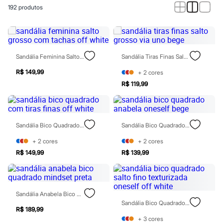
Novidades
192
produtos
Roupas
Blusas e Camisetas
Básicos
Calças
Casacos e Jaquetas
Jeans
Sandália Feminina Salto Grosso Com Tachas Off White
Sandália Tiras Finas Salto Grosso Via Uno Bege
Macacões
Saias
R$ 149,99
+
2
cores
Shorts e Bermudas
R$ 119,99
Vestidos
Acessórios
Bolsas
Bonés e Chapéus
Sandália Bico Quadrado Com Tiras Finas Off White
Sandália Bico Quadrado Anabela Oneself Bege
Bijoux
Cintos
+
2
cores
+
2
cores
Óculos
Relógios
R$ 149,99
R$ 139,99
Calçados
Botas
Chinelos
Rasteirinhas
Sandália Anabela Bico Quadrado Mindset Preta
Sandálias
Sandália Bico Quadrado Salto Fino Texturizada Oneself Off White
Sapatilhas
R$ 189,99
Tênis
+
3
cores