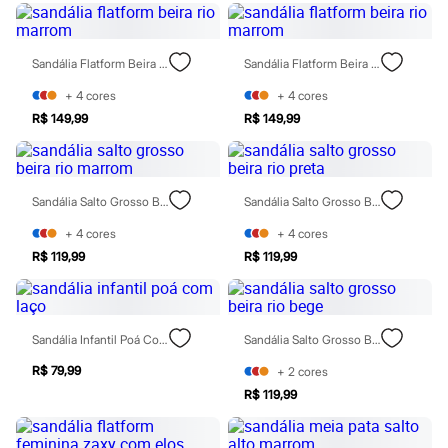
Blusas e Camisetas
Calças
Casacos e Jaquetas
Jeans
Sandália Flatform Beira Rio Marrom
Sandália Flatform Beira Rio Marrom
Moda esportiva
Shorts e Saias
+
4
cores
+
4
cores
Vestidos
R$ 149,99
R$ 149,99
Masculino
Em alta
Dia dos Pais
Inverno
Sandália Salto Grosso Beira Rio Marrom
Sandália Salto Grosso Beira Rio Preta
Novidades
Roupas
+
4
cores
+
4
cores
Bermudas
Camisas
R$ 119,99
R$ 119,99
Calças
Camisetas e Regatas
Casacos e Jaquetas
Jeans
Sandália Infantil Poá Com Laço
Sandália Salto Grosso Beira Rio Bege
Polos
Acessórios
R$ 79,99
+
2
cores
Bolsas e Mochilas
R$ 119,99
Chapéus e Bonés
Cintos
Carteiras