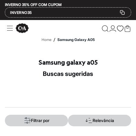
INVERNO 35% OFF COM CUPOM
INVERNO35
Ofertas
Compre por Departamento
Feminino
/
Home
Samsung Galaxy A05
Masculino
Infantil
Calçados
Mindse7
Samsung galaxy a05
Plus Size
Até 20% off
buscas sugeridas
Até 40% off
Até 60% off
A partir de 60% off
Feminino
Em alta
Inverno
Alfaiataria
Novidades
Roupas
Filtrar por
Relevância
Blusas e Camisetas
Básicos