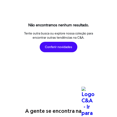
Calças
Casacos e Jaquetas
Jeans
Macacões
Saias
Shorts e Bermudas
Não encontramos nenhum resultado.
Vestidos
Acessórios
Tente outra busca ou explore nossa coleção para
encontrar outras tendências na C&A.
Bolsas
Bonés e Chapéus
Conferir novidades
Bijoux
Cintos
Óculos
Relógios
Calçados
Botas
Chinelos
Rasteirinhas
Sandálias
Sapatilhas
Tênis
Marcas
City
Clock House
A gente se encontra na
Mindset