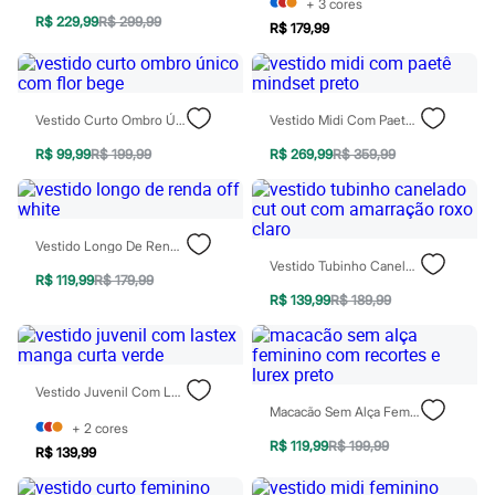
+
3
cores
Rasteirinhas
R$ 229,99
R$ 299,99
R$ 179,99
Sandálias
Tênis
Diversão
Marcas
Baby Club
Vestido Curto Ombro Único Com Flor Bege
Vestido Midi Com Paetê Mindset Preto
Fifteen
Miss Fifteen
R$ 99,99
R$ 199,99
R$ 269,99
R$ 359,99
Palomino
Moda íntima
Calcinhas
Cuecas
Vestido Longo De Renda Off White
Meias
Vestido Tubinho Canelado Cut Out Com Amarração Roxo Claro
Pijamas
R$ 119,99
R$ 179,99
Moda praia
R$ 139,99
R$ 189,99
Biquínis e Maiôs
Blusas de proteção
Sungas
Personagens
Bluey
Vestido Juvenil Com Lastex Manga Curta Verde
Disney
Macacão Sem Alça Feminino Com Recortes E Lurex Preto
+
2
cores
Hello Kitty
R$ 119,99
R$ 199,99
Homem Aranha
R$ 139,99
Minecraft
Naruto