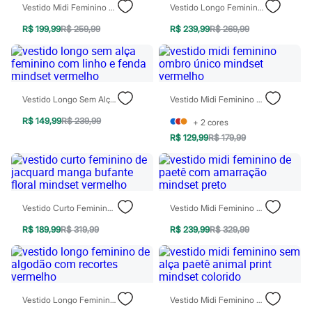
Vestido Midi Feminino Decote V Floral Acetinado Vinho
Vestido Longo Feminino De Renda Frente Única Mindset Preto
Blush
Corretivo
R$ 199,99
R$ 259,99
R$ 239,99
R$ 269,99
Gloss
Pó facial
Sombras
Al Wataniah
Banderas
Beleza C&A
Vestido Longo Sem Alça Feminino Com Linho E Fenda Mindset Vermelho
Vestido Midi Feminino Ombro Único Mindset Vermelho
Boca Rosa
R$ 149,99
R$ 239,99
+
2
cores
Bruna Tavares
Carolina Herrera
R$ 129,99
R$ 179,99
Ciclo
Fran by Franciny Ehlke
Jean Paul Gaultier
Lancôme
Mari Maria
Vestido Curto Feminino De Jacquard Manga Bufante Floral Mindset Vermelho
Vestido Midi Feminino De Paetê Com Amarração Mindset Preto
Mascavo
Niina Secrets
R$ 189,99
R$ 319,99
R$ 239,99
R$ 329,99
Océane
Payot
Rabanne
Real Techniques
Vizzela
Vult
Vestido Longo Feminino De Algodão Com Recortes Vermelho
Vestido Midi Feminino Sem Alça Paetê Animal Print Mindset Colorido