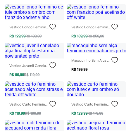
Chinelos
Sapatos
Sandálias e Papetes
Tênis
Moda esportiva
Vestido Longo Feminino De Tule Ombro A Ombro Com Franzido Xadrez Vinho
Vestido Longo Feminino Com Franzido Poá Acetinado Off White
Acessórios
Bermudas
R$ 129,99
R$ 189,99
R$ 189,99
R$ 259,99
Camisetas
Calças
Calçados
Regatas
Moda íntima
Macaquinho Sem Alça Feminino Com Babados Preto
Cuecas
Vestido Juvenil Canelado Alça Fina Dupla Estampa Now United Preto
R$ 199,99
Meias
R$ 99,99
R$ 119,99
Pijamas
Moda praia
Personagens
Plus size
Blusas e Camisetas
Calças
Vestido Curto Feminino Acetinado Alça Com Strass E Fenda Off White
Vestido Curto Feminino Com Lurex E Um Ombro Só Dourado
Camisas
Casacos e Jaquetas
R$ 119,99
R$ 199,99
R$ 129,99
R$ 179,99
Jeans
Moda esportiva
Shorts e Bermudas