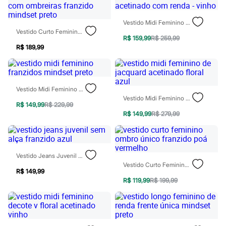
Patrulha Canina
Sonic
Vestido Midi Feminino Acetinado Com Renda - Vinho
Stitch
Vestido Curto Feminino Com Ombreiras Franzido Mindset Preto
Beleza
R$ 159,99
R$ 259,99
Kits
R$ 189,99
Perfumes árabes
Novidades
Cabelos
Condicionador
Escovas e Pentes
Vestido Midi Feminino Franzidos Mindset Preto
Finalizadores
Vestido Midi Feminino De Jacquard Acetinado Floral Azul
R$ 149,99
R$ 229,99
Shampoo
R$ 149,99
R$ 279,99
Tratamento
Cuidados com o corpo
Hidratante
Protetor solar
Tratamento
Vestido Jeans Juvenil Sem Alça Franzido Azul
Cuidados com o rosto
Vestido Curto Feminino Ombro Único Franzido Poá Vermelho
Esfoliante
R$ 149,99
Hidratante
R$ 119,99
R$ 199,99
Protetor solar
Tônicos
Maquiagens
Base
Batom