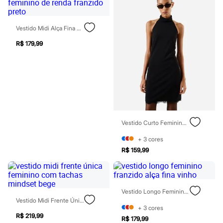
Moda esportiva
Shorts e Saias
Vestidos
Vestido Midi Alça Fina Feminino De Renda Franzido Preto
Masculino
Em alta
R$ 179,99
Dia dos Pais
Inverno
Novidades
Roupas
Bermudas
Camisas
Calças
Camisetas e Regatas
Casacos e Jaquetas
Vestido Curto Feminino Com Renda Frente Única Preto
Jeans
Polos
+
3
cores
Acessórios
R$ 159,99
Bolsas e Mochilas
Chapéus e Bonés
Cintos
Carteiras
Óculos
Vestido Longo Feminino Franzido Alça Fina Vinho
Relógios
Vestido Midi Frente Única Feminino Com Tachas Mindset Bege
+
3
cores
Calçados
R$ 219,99
Botas
R$ 179,99