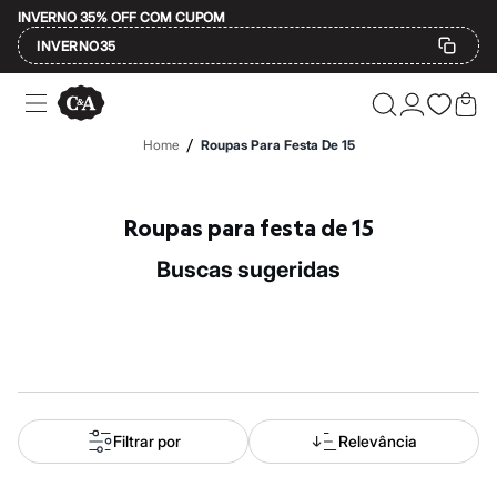
INVERNO 35% OFF COM CUPOM
INVERNO35
Ofertas
Compre por Departamento
Feminino
/
Home
Roupas Para Festa De 15
Masculino
Infantil
Calçados
Mindse7
Roupas para festa de 15
Plus Size
Até 20% off
buscas sugeridas
Até 40% off
Até 60% off
A partir de 60% off
Feminino
Em alta
Inverno
Alfaiataria
Novidades
Roupas
Filtrar por
Relevância
Blusas e Camisetas
Básicos