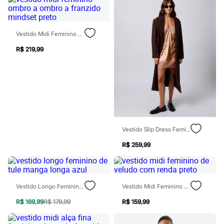
Sawary
Yessica
Moda esportiva
Acessórios
Vestido Midi Feminino Ombro A Ombro A Franzido Mindset Preto
Blusas
Calçados
R$ 219,99
Leggings
Shorts e Bermudas
Tops
Moda íntima
Calcinhas
Cintas e Modeladores
Meias
Pijamas
Sutiãs e Tops
Vestido Slip Dress Feminino Com Renda Acetinado Mindset Rosa
Moda praia
R$ 259,99
Biquínis
Maiôs
Saídas de praia
Personagens
Plus size
Vestido Longo Feminino De Tule Manga Longa Azul
Vestido Midi Feminino De Veludo Com Renda Preto
Blusas e Camisetas
Calças
R$ 169,99
R$ 179,99
R$ 159,99
Casacos e Jaquetas
Jeans