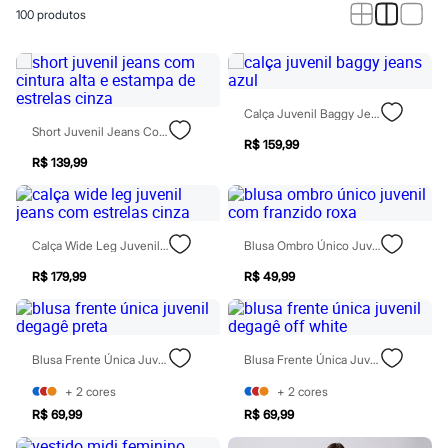
Calças
100
produtos
Casacos e Jaquetas
Jeans
Macacões
Saias
Shorts e Bermudas
Vestidos
Calça Juvenil Baggy Jeans Azul
Acessórios
Short Juvenil Jeans Com Cintura Alta E Estampa De Estrelas Cinza
Bolsas
R$ 159,99
Bonés e Chapéus
R$ 139,99
Bijoux
Cintos
Óculos
Relógios
Calça Wide Leg Juvenil Jeans Com Estrelas Cinza
Blusa Ombro Único Juvenil Com Franzido Roxa
Calçados
Botas
R$ 179,99
R$ 49,99
Chinelos
Rasteirinhas
Sandálias
Sapatilhas
Blusa Frente Única Juvenil Degagê Preta
Blusa Frente Única Juvenil Degagê Off White
Tênis
Marcas
+
2
cores
+
2
cores
City
Clock House
R$ 69,99
R$ 69,99
Mindset