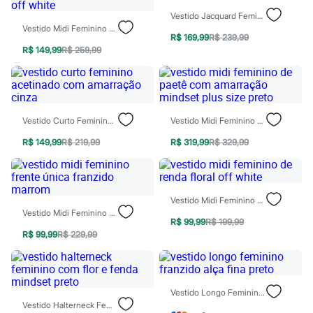
Todos os produtos
Vestido Jacquard Feminino Acetinado Floral Rosa
Infantil
Vestido Midi Feminino De Jacquard Com Renda Floral Off White
Em alta
R$ 169,99
R$ 239,99
Arrumadinho para os meninos
R$ 149,99
R$ 259,99
Romântico para as meninas
Inverno
Novidades
Roupas menina
0 a 24 meses
1 a 5 anos
Vestido Curto Feminino Acetinado Com Amarração Cinza
Vestido Midi Feminino De Paetê Com Amarração Mindset Plus Size Preto
4 a 12 anos
R$ 149,99
R$ 219,99
R$ 319,99
R$ 329,99
10 a 16 anos
Roupas menino
0 a 24 meses
1 a 5 anos
4 a 12 anos
Vestido Midi Feminino De Renda Floral Off White
10 a 16 anos
Vestido Midi Feminino Frente Única Franzido Marrom
Acessórios
R$ 99,99
R$ 199,99
Recém-nascido
R$ 99,99
R$ 229,99
Bolsas e Mochilas
Chapéus
Calçados
Botas
Vestido Longo Feminino Franzido Alça Fina Preto
Chinelos
Vestido Halterneck Feminino Com Flor E Fenda Mindset Preto
Pantufas