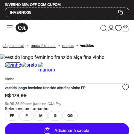
INVERNO 35% OFF COM CUPOM
INVERNO35
Ofertas
Compre por Departamento
Feminino
Masculino
página inicial
moda feminina
roupas
vestidos
>
>
>
Infantil
Calçados
Mindse7
Plus Size
Até 20% off
Até 40% off
Vinho
Até 60% off
A partir de 60% off
vestido longo feminino franzido alça fina vinho PP
Feminino
R$ 179,99
Em alta
Inverno
5
x
R$ 35,99
sem juros no
C&A Pay
Alfaiataria
Selecione um
tamanho
:
Novidades
PP
P
M
G
GG
Roupas
Blusas e Camisetas
Básicos
Adicionar à sacola