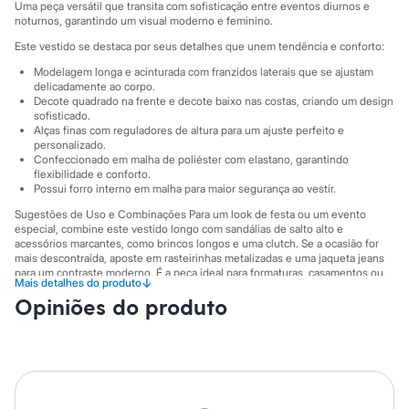
Sawary
Uma peça versátil que transita com sofisticação entre eventos diurnos e
Yessica
noturnos, garantindo um visual moderno e feminino.
Moda esportiva
Este vestido se destaca por seus detalhes que unem tendência e conforto:
Acessórios
Blusas
Modelagem longa e acinturada com franzidos laterais que se ajustam
Calçados
delicadamente ao corpo.
Leggings
Decote quadrado na frente e decote baixo nas costas, criando um design
sofisticado.
Shorts e Bermudas
Alças finas com reguladores de altura para um ajuste perfeito e
Tops
personalizado.
Moda íntima
Confeccionado em malha de poliéster com elastano, garantindo
Calcinhas
flexibilidade e conforto.
Cintas e Modeladores
Possui forro interno em malha para maior segurança ao vestir.
Meias
Sugestões de Uso e Combinações Para um look de festa ou um evento
Pijamas
especial, combine este vestido longo com sandálias de salto alto e
Sutiãs e Tops
acessórios marcantes, como brincos longos e uma clutch. Se a ocasião for
Moda praia
mais descontraída, aposte em rasteirinhas metalizadas e uma jaqueta jeans
Biquínis
para um contraste moderno. É a peça ideal para formaturas, casamentos ou
Maiôs
↓
Mais detalhes do produto
jantares.
Saídas de praia
Opiniões do produto
A gente se encontra na C&A! ❤
Personagens
Plus size
Blusas e Camisetas
A Modelo veste tamanho P.
Suas medidas são:
Calças
Altura: 178cm / Busto: 81cm / Cintura: 63cm / Quadril: 90cm.
Casacos e Jaquetas
Jeans
Informacoes gerais: