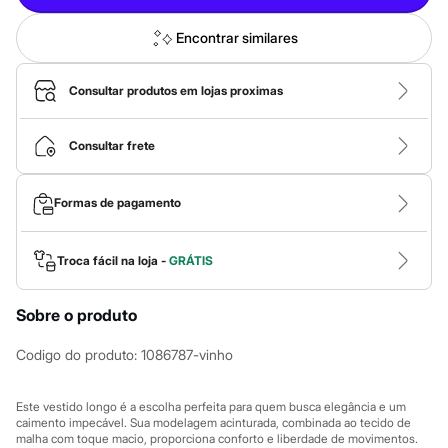
Calças
Casacos e Jaquetas
Jeans
Encontrar similares
Macacões
Saias
Shorts e Bermudas
Consultar produtos em lojas proximas
Vestidos
Acessórios
Bolsas
Consultar frete
Bonés e Chapéus
Bijoux
Cintos
Formas de pagamento
Óculos
Relógios
Calçados
Troca fácil na loja -
GRÁTIS
Botas
Chinelos
Rasteirinhas
Sobre o produto
Sandálias
Sapatilhas
Codigo do produto
:
1086787-vinho
Tênis
Marcas
City
Este vestido longo é a escolha perfeita para quem busca elegância e um
Clock House
caimento impecável. Sua modelagem acinturada, combinada ao tecido de
Mindset
malha com toque macio, proporciona conforto e liberdade de movimentos.