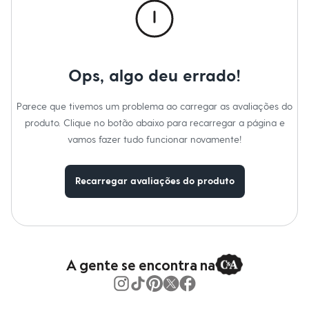
Moda esportiva
Material
:
91% poliéster, 9% elastano
Shorts e Saias
Cor
:
Vinho
Vestidos
Marcas
:
C&A
Masculino
Decote
:
Decote Quadrado
Em alta
Manga
:
Alcinha
Dia dos Pais
Tipo
:
Festa
Ops, algo deu errado!
Inverno
Gênero
:
Feminino
Novidades
Roupas
Parece que tivemos um problema ao carregar as avaliações do
Bermudas
produto. Clique no botão abaixo para recarregar a página e
Camisas
vamos fazer tudo funcionar novamente!
Calças
Camisetas e Regatas
Casacos e Jaquetas
Jeans
Recarregar avaliações do produto
Polos
Acessórios
Bolsas e Mochilas
Chapéus e Bonés
Cintos
Carteiras
A gente se encontra na
Óculos
Relógios
Calçados
Botas