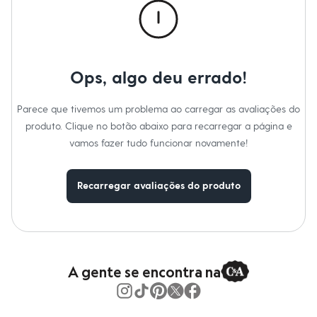
Moda esportiva
Material
:
91% poliéster, 9% elastano
Shorts e Saias
Cor
:
Preto
Vestidos
Marcas
:
C&A
Masculino
Decote
:
Decote Quadrado
Em alta
Manga
:
Alcinha
Dia dos Pais
Tipo
:
Festa
Ops, algo deu errado!
Inverno
Gênero
:
Feminino
Novidades
Roupas
Parece que tivemos um problema ao carregar as avaliações do
Bermudas
produto. Clique no botão abaixo para recarregar a página e
Camisas
vamos fazer tudo funcionar novamente!
Calças
Camisetas e Regatas
Casacos e Jaquetas
Jeans
Recarregar avaliações do produto
Polos
Acessórios
Bolsas e Mochilas
Chapéus e Bonés
Cintos
Carteiras
A gente se encontra na
Óculos
Relógios
Calçados
Botas