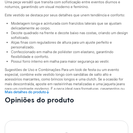
Sawary
Uma peça versátil que transita com sofisticação entre eventos diurnos e
Yessica
noturnos, garantindo um visual moderno e feminino.
Moda esportiva
Este vestido se destaca por seus detalhes que unem tendência e conforto:
Acessórios
Blusas
Modelagem longa e acinturada com franzidos laterais que se ajustam
Calçados
delicadamente ao corpo.
Leggings
Decote quadrado na frente e decote baixo nas costas, criando um design
sofisticado.
Shorts e Bermudas
Alças finas com reguladores de altura para um ajuste perfeito e
Tops
personalizado.
Moda íntima
Confeccionado em malha de poliéster com elastano, garantindo
Calcinhas
flexibilidade e conforto.
Cintas e Modeladores
Possui forro interno em malha para maior segurança ao vestir.
Meias
Sugestões de Uso e Combinações Para um look de festa ou um evento
Pijamas
especial, combine este vestido longo com sandálias de salto alto e
Sutiãs e Tops
acessórios marcantes, como brincos longos e uma clutch. Se a ocasião for
Moda praia
mais descontraída, aposte em rasteirinhas metalizadas e uma jaqueta jeans
Biquínis
para um contraste moderno. É a peça ideal para formaturas, casamentos ou
Maiôs
↓
Mais detalhes do produto
jantares.
Saídas de praia
Opiniões do produto
A gente se encontra na C&A! ❤
Personagens
Plus size
Blusas e Camisetas
A Modelo veste tamanho P.
Suas medidas são:
Calças
Altura: 178cm / Busto: 81cm / Cintura: 63cm / Quadril: 90cm.
Casacos e Jaquetas
Jeans
Informacoes gerais: