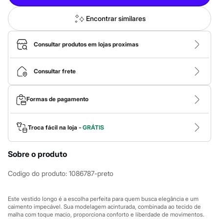
Calças
Casacos e Jaquetas
Jeans
Encontrar similares
Macacões
Saias
Shorts e Bermudas
Consultar produtos em lojas proximas
Vestidos
Acessórios
Bolsas
Consultar frete
Bonés e Chapéus
Bijoux
Cintos
Formas de pagamento
Óculos
Relógios
Calçados
Troca fácil na loja -
GRÁTIS
Botas
Chinelos
Rasteirinhas
Sobre o produto
Sandálias
Sapatilhas
Codigo do produto
:
1086787-preto
Tênis
Marcas
City
Este vestido longo é a escolha perfeita para quem busca elegância e um
Clock House
caimento impecável. Sua modelagem acinturada, combinada ao tecido de
Mindset
malha com toque macio, proporciona conforto e liberdade de movimentos.