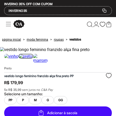
INVERNO 35% OFF COM CUPOM
INVERNO35
Ofertas
Compre por Departamento
Feminino
Masculino
página inicial
moda feminina
roupas
vestidos
>
>
>
Infantil
Calçados
Mindse7
Plus Size
Até 20% off
Até 40% off
Preto
Até 60% off
A partir de 60% off
vestido longo feminino franzido alça fina preto PP
Feminino
R$ 179,99
Em alta
Inverno
5
x
R$ 35,99
sem juros no
C&A Pay
Alfaiataria
Selecione um
tamanho
:
Novidades
PP
P
M
G
GG
Roupas
Blusas e Camisetas
Básicos
Adicionar à sacola