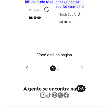
Botas
Chinelos
Pantufas
Ruby Kisses Ultra Easy Lápis Madeira Para Lábios Nude Rose
Rasteirinhas
Blush Compacto Ruby Rose Dual Cheeks Nectar Scarlet Vermelho
Sandálias
R$ 19,99
Sapatilhas
R$ 19,99
Sapatos
Scarpin
Tamancos
Tênis
Masculino
Chinelos
Sandálias
Você está na página
Sapatênis
Sapatos
Tênis
1
2
Menina
Babuche
Botas
Chinelos
A gente se encontra na
Pantufas
Sandálias
Sapatilhas
Tênis
Menino