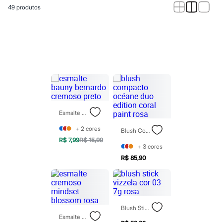
Calças
49
produtos
Casacos e Jaquetas
Jeans
Macacões
Saias
Shorts e Bermudas
Vestidos
Acessórios
Bolsas
Bonés e Chapéus
Bijoux
Cintos
Óculos
Esmalte Bauny Bernardo Cremoso Preto
Relógios
Calçados
+
2
cores
Blush Compacto Océane Duo Edition Coral Paint Rosa
Botas
R$ 7,99
R$ 15,99
Chinelos
+
3
cores
Rasteirinhas
R$ 85,90
Sandálias
Sapatilhas
Tênis
Marcas
City
Clock House
Blush Stick Vizzela Cor 03 7g Rosa
Mindset
Esmalte Cremoso Mindset Blossom Rosa