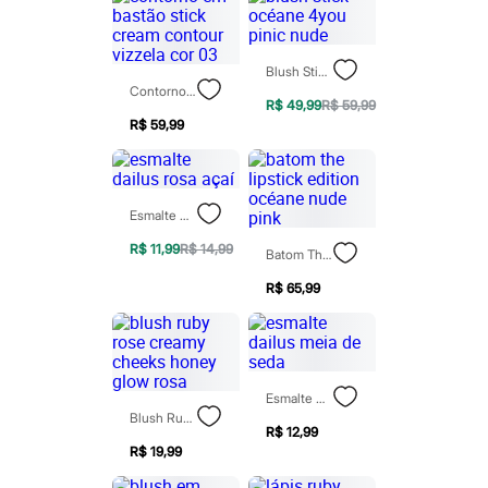
Chinelos
Sapatos
Sandálias e Papetes
Tênis
Blush Stick Océane 4you Pinic Nude
Moda esportiva
Contorno Em Bastão Stick Cream Contour Vizzela Cor 03
Acessórios
R$ 49,99
R$ 59,99
Bermudas
R$ 59,99
Camisetas
Calças
Calçados
Regatas
Esmalte Dailus Rosa Açaí
Moda íntima
Cuecas
R$ 11,99
R$ 14,99
Batom The Lipstick Edition Océane Nude Pink
Meias
Pijamas
R$ 65,99
Moda praia
Personagens
Plus size
Blusas e Camisetas
Calças
Esmalte Dailus Meia De Seda
Camisas
Blush Ruby Rose Creamy Cheeks Honey Glow Rosa
Casacos e Jaquetas
R$ 12,99
Jeans
R$ 19,99
Moda esportiva
Shorts e Bermudas