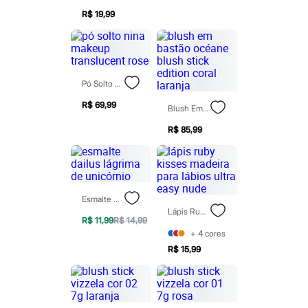
Blush
R$ 19,99
Corretivo
Gloss
Pó facial
Sombras
Al Wataniah
Pó Solto Nina Makeup Translucent Rose
Banderas
Beleza C&A
R$ 69,99
Blush Em Bastão Océane Blush Stick Edition Coral Laranja
Boca Rosa
Bruna Tavares
R$ 85,99
Carolina Herrera
Ciclo
Fran by Franciny Ehlke
Jean Paul Gaultier
Lancôme
Mari Maria
Esmalte Dailus Lágrima De Unicórnio
Mascavo
Lápis Ruby Kisses Madeira Para Lábios Ultra Easy Nude
Niina Secrets
R$ 11,99
R$ 14,99
Océane
+
4
cores
Payot
R$ 15,99
Rabanne
Real Techniques
Vizzela
Vult