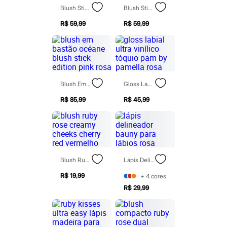
Perfumes
Blush Stick Vizzela Cor 02 7g Laranja
Blush Stick Vizzela Cor 01 7g Rosa
Perfumes femininos
Perfumes infantis
R$ 59,99
R$ 59,99
Perfumes masculinos
Todos os produtos
Mindse7
Novidades
Blusas
Calças
Casacos e Jaquetas
Blush Em Bastão Océane Blush Stick Edition Pink Rosa
Gloss Labial Ultra Vinílico Tóquio Pam By Pamella Rosa
Jeans
Saias
R$ 85,99
R$ 45,99
Shorts e Bermudas
T-shirt
Vestidos
Acessórios
Alfaiataria
Calçados
Blush Ruby Rose Creamy Cheeks Cherry Red Vermelho
Lápis Delineador Bauny Para Lábios Rosa
Guarda-roupa
Moda esportiva
R$ 19,99
+
4
cores
Plus size
R$ 29,99
Special Basics
Calçados
Novidades
Feminino