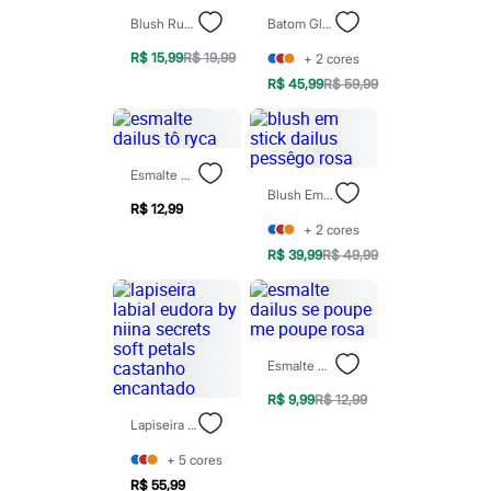
Rasteirinhas
Blush Ruby Rose Creamy Cheeks Peachy Vibe Vinho
Batom Gloss Niina Secrets Crystal Topazio Único
Sandálias
Tênis
R$ 15,99
R$ 19,99
+
2
cores
Diversão
R$ 45,99
R$ 59,99
Marcas
Baby Club
Fifteen
Miss Fifteen
Palomino
Esmalte Dailus Tô Ryca
Moda íntima
Blush Em Stick Dailus Pessêgo Rosa
Calcinhas
R$ 12,99
Cuecas
+
2
cores
Meias
R$ 39,99
R$ 49,99
Pijamas
Moda praia
Biquínis e Maiôs
Blusas de proteção
Sungas
Esmalte Dailus Se Poupe Me Poupe Rosa
Personagens
Bluey
R$ 9,99
R$ 12,99
Disney
Lapiseira Labial Eudora By Niina Secrets Soft Petals Castanho Encantado
Hello Kitty
Homem Aranha
+
5
cores
Minecraft
Naruto
R$ 55,99