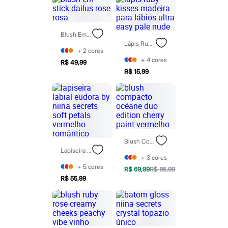
Todos os produtos
Infantil
Em alta
Arrumadinho para os meninos
Blush Em Stick Dailus Rose Rosa
Romântico para as meninas
Lápis Ruby Kisses Madeira Para Lábios Ultra Easy Pale Nude
Inverno
+
2
cores
Novidades
+
4
cores
R$ 49,99
Roupas menina
R$ 15,99
0 a 24 meses
1 a 5 anos
4 a 12 anos
10 a 16 anos
Roupas menino
0 a 24 meses
1 a 5 anos
Blush Compacto Océane Duo Edition Cherry Paint Vermelho
4 a 12 anos
Lapiseira Labial Eudora By Niina Secrets Soft Petals Vermelho Romântico
10 a 16 anos
+
3
cores
Acessórios
+
5
cores
Recém-nascido
R$ 69,99
R$ 85,99
Bolsas e Mochilas
R$ 55,99
Chapéus
Calçados
Botas
Chinelos
Pantufas