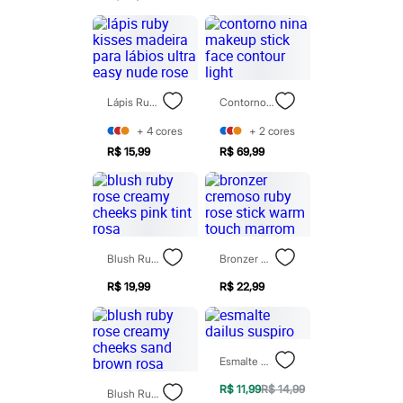
Patrulha Canina
Sonic
Stitch
Beleza
Kits
Perfumes árabes
Lápis Ruby Kisses Madeira Para Lábios Ultra Easy Nude Rose
Contorno Nina Makeup Stick Face Contour Light
Novidades
Cabelos
+
4
cores
+
2
cores
Condicionador
R$ 15,99
R$ 69,99
Escovas e Pentes
Finalizadores
Shampoo
Tratamento
Cuidados com o corpo
Hidratante
Protetor solar
Blush Ruby Rose Creamy Cheeks Pink Tint Rosa
Bronzer Cremoso Ruby Rose Stick Warm Touch Marrom
Tratamento
Cuidados com o rosto
R$ 19,99
R$ 22,99
Esfoliante
Hidratante
Protetor solar
Tônicos
Esmalte Dailus Suspiro
Maquiagens
Base
R$ 11,99
R$ 14,99
Blush Ruby Rose Creamy Cheeks Sand Brown Rosa
Batom