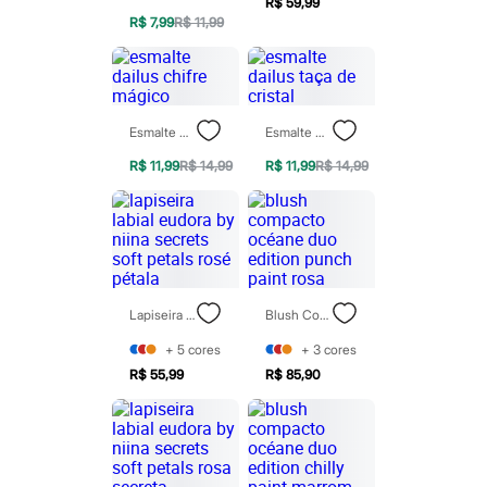
Sawary
R$ 59,99
Yessica
R$ 7,99
R$ 11,99
Moda esportiva
Acessórios
Blusas
Calçados
Leggings
Esmalte Dailus Chifre Mágico
Esmalte Dailus Taça De Cristal
Shorts e Bermudas
Tops
R$ 11,99
R$ 14,99
R$ 11,99
R$ 14,99
Moda íntima
Calcinhas
Cintas e Modeladores
Meias
Pijamas
Sutiãs e Tops
Moda praia
Lapiseira Labial Eudora By Niina Secrets Soft Petals Rosé Pétala
Blush Compacto Océane Duo Edition Punch Paint Rosa
Biquínis
Maiôs
+
5
cores
+
3
cores
Saídas de praia
Personagens
R$ 55,99
R$ 85,90
Plus size
Blusas e Camisetas
Calças
Casacos e Jaquetas
Jeans