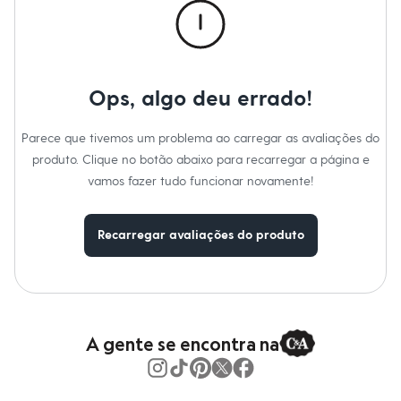
Moda esportiva
Marcas
:
C&A
Shorts e Saias
Vestidos
Masculino
Em alta
Dia dos Pais
Ops, algo deu errado!
Inverno
Novidades
Roupas
Parece que tivemos um problema ao carregar as avaliações do
Bermudas
produto. Clique no botão abaixo para recarregar a página e
Camisas
vamos fazer tudo funcionar novamente!
Calças
Camisetas e Regatas
Casacos e Jaquetas
Jeans
Recarregar avaliações do produto
Polos
Acessórios
Bolsas e Mochilas
Chapéus e Bonés
Cintos
Carteiras
A gente se encontra na
Óculos
Relógios
Calçados
Botas