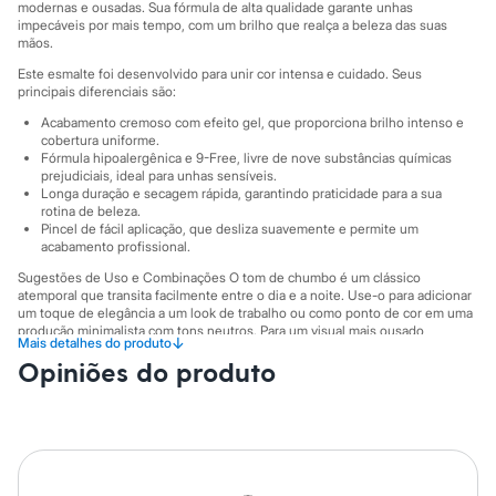
Sawary
modernas e ousadas. Sua fórmula de alta qualidade garante unhas
Yessica
impecáveis por mais tempo, com um brilho que realça a beleza das suas
Moda esportiva
mãos.
Acessórios
Este esmalte foi desenvolvido para unir cor intensa e cuidado. Seus
Blusas
principais diferenciais são:
Calçados
Leggings
Acabamento cremoso com efeito gel, que proporciona brilho intenso e
cobertura uniforme.
Shorts e Bermudas
Fórmula hipoalergênica e 9-Free, livre de nove substâncias químicas
Tops
prejudiciais, ideal para unhas sensíveis.
Moda íntima
Longa duração e secagem rápida, garantindo praticidade para a sua
Calcinhas
rotina de beleza.
Cintas e Modeladores
Pincel de fácil aplicação, que desliza suavemente e permite um
Meias
acabamento profissional.
Pijamas
Sugestões de Uso e Combinações O tom de chumbo é um clássico
Sutiãs e Tops
atemporal que transita facilmente entre o dia e a noite. Use-o para adicionar
Moda praia
um toque de elegância a um look de trabalho ou como ponto de cor em uma
Biquínis
produção minimalista com tons neutros. Para um visual mais ousado,
Maiôs
↓
Mais detalhes do produto
combine com acessórios prateados e roupas de couro. Ele também é a
Saídas de praia
Opiniões do produto
escolha ideal para eventos noturnos, garantindo unhas sofisticadas e cheias
Personagens
de personalidade.
Plus size
A gente se encontra na C&A! ❤
Blusas e Camisetas
Calças
Informacoes gerais:
Casacos e Jaquetas
Tipo de pele
:
Todos os tipos
Jeans
Cor
:
Preto