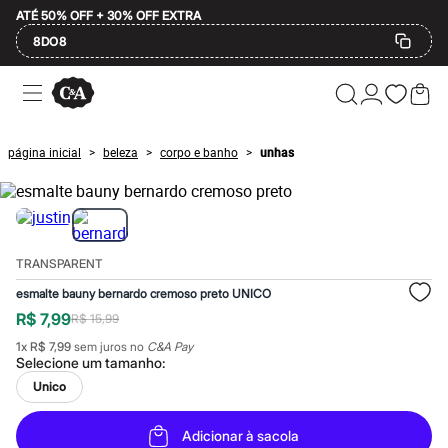
ATÉ 50% OFF + 30% OFF EXTRA
8DO8
Ofertas
Compre por Departamento
Feminino
Masculino
página inicial
beleza
corpo e banho
unhas
>
>
>
Infantil
Calçados
Mindse7
Plus Size
Até 20% off
Até 40% off
TRANSPARENT
Até 60% off
A partir de 60% off
esmalte bauny bernardo cremoso preto UNICO
Feminino
R$ 7,99
R$ 15,99
Em alta
Inverno
1
x
R$ 7,99
sem juros no
C&A Pay
Alfaiataria
Selecione um
tamanho
:
Novidades
Unico
Roupas
Blusas e Camisetas
Básicos
Adicionar à sacola