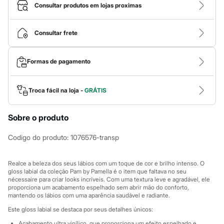
Calças
Consultar produtos em lojas proximas
Casacos e Jaquetas
Jeans
Macacões
Consultar frete
Saias
Shorts e Bermudas
Vestidos
Formas de pagamento
Acessórios
Bolsas
Bonés e Chapéus
Bijoux
Troca fácil na loja -
GRÁTIS
Cintos
Óculos
Sobre o produto
Relógios
Calçados
Botas
Codigo do produto
:
1076576-transp
Chinelos
Rasteirinhas
Sandálias
Realce a beleza dos seus lábios com um toque de cor e brilho intenso. O
Sapatilhas
gloss labial da coleção Pam by Pamella é o item que faltava no seu
nécessaire para criar looks incríveis. Com uma textura leve e agradável, ele
Tênis
proporciona um acabamento espelhado sem abrir mão do conforto,
Marcas
mantendo os lábios com uma aparência saudável e radiante.
City
Clock House
Este gloss labial se destaca por seus detalhes únicos:
Mindset
Acabamento ultra vinílico, que proporciona um efeito espelhado e