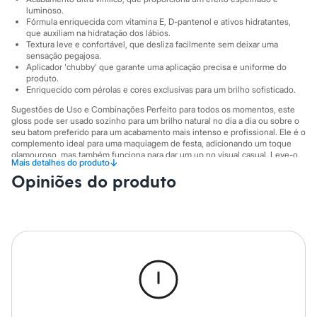
Sawary
luminoso.
Yessica
Fórmula enriquecida com vitamina E, D-pantenol e ativos hidratantes,
Moda esportiva
que auxiliam na hidratação dos lábios.
Acessórios
Textura leve e confortável, que desliza facilmente sem deixar uma
Blusas
sensação pegajosa.
Calçados
Aplicador 'chubby' que garante uma aplicação precisa e uniforme do
Leggings
produto.
Enriquecido com pérolas e cores exclusivas para um brilho sofisticado.
Shorts e Bermudas
Tops
Sugestões de Uso e Combinações Perfeito para todos os momentos, este
Moda íntima
gloss pode ser usado sozinho para um brilho natural no dia a dia ou sobre o
Calcinhas
seu batom preferido para um acabamento mais intenso e profissional. Ele é o
Cintas e Modeladores
complemento ideal para uma maquiagem de festa, adicionando um toque
Meias
glamouroso, mas também funciona para dar um up no visual casual. Leve-o
↓
Mais detalhes do produto
na bolsa para retocar e manter os lábios hidratados e brilhantes onde quer
Pijamas
Opiniões do produto
que você vá.
Sutiãs e Tops
Moda praia
A gente se encontra na C&A! ❤
Biquínis
Informacoes gerais:
Maiôs
Saídas de praia
Cor
:
Rosa
Personagens
Marcas
:
C&A
Plus size
Blusas e Camisetas
Calças
Casacos e Jaquetas
Jeans