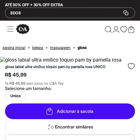
ATÉ 50% OFF + 30% OFF EXTRA
8DO8
Ofertas
Compre por Departamento
Feminino
Masculino
página inicial
beleza
maquiagem
gloss
>
>
>
Infantil
Calçados
Mindse7
gloss labial ultra vinílico tóquio pam by pamella rosa UNICO
Plus Size
Até 20% off
R$ 45,99
Até 40% off
1
x
R$ 45,99
sem juros no
C&A Pay
Até 60% off
Selecione um
tamanho
:
A partir de 60% off
Feminino
Unico
Em alta
Inverno
Adicionar à sacola
Alfaiataria
Novidades
Roupas
Encontrar similares
Blusas e Camisetas
Básicos