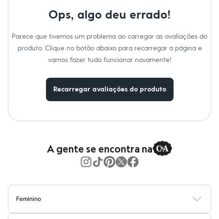
Moda esportiva
Shorts e Saias
Ops, algo deu errado!
Vestidos
Masculino
Parece que tivemos um problema ao carregar as avaliações do
Em alta
Dia dos Pais
produto. Clique no botão abaixo para recarregar a página e
Inverno
vamos fazer tudo funcionar novamente!
Novidades
Roupas
Bermudas
Recarregar avaliações do produto
Camisas
Calças
Camisetas e Regatas
Casacos e Jaquetas
Jeans
Polos
Acessórios
A gente se encontra na
Bolsas e Mochilas
Chapéus e Bonés
Cintos
Carteiras
Óculos
Relógios
Feminino
Calçados
Blusas
Calças
Vestidos
Saias
Casacos
Moda Praia
Moda Íntima
Botas