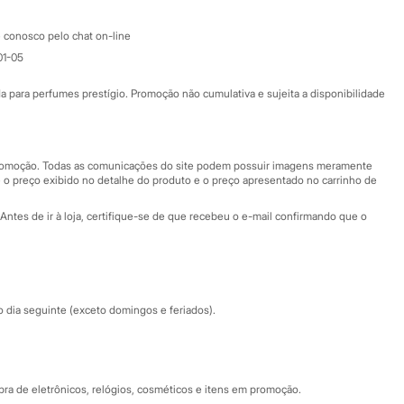
Atendimento
 conosco pelo chat on-line
01-05
Ajuda
Fale conosco
ara perfumes prestígio. Promoção não cumulativa e sujeita a disponibilidade
Nossas lojas
Nossas lojas plus size
Central de ética
 promoção. Todas as comunicações do site podem possuir imagens meramente
 o preço exibido no detalhe do produto e o preço apresentado no carrinho de
Eventos
Antes de ir à loja, certifique-se de que recebeu o e-mail confirmando que o
Especial Dia dos Pais
dia seguinte (exceto domingos e feriados).
a de eletrônicos, relógios, cosméticos e itens em promoção.