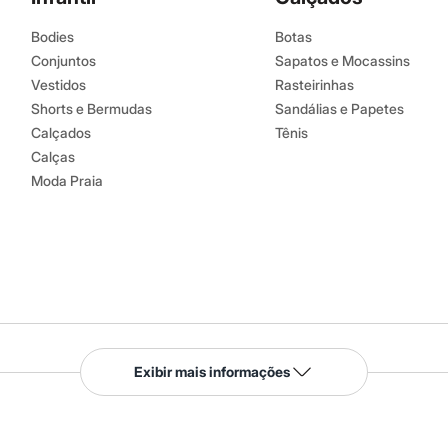
Bodies
Botas
Conjuntos
Sapatos e Mocassins
Vestidos
Rasteirinhas
Shorts e Bermudas
Sandálias e Papetes
Calçados
Tênis
Calças
Moda Praia
Serviços
Exibir mais informações
Tipos de serviços
o C&A
Clique e retire
Trocas e devoluções