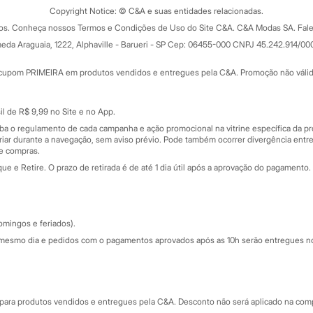
ograma
Copyright Notice: © C&A e suas entidades relacionadas.
Formas de pagamento
dos. Conheça nossos Termos e Condições de Uso do Site C&A. C&A Modas SA. Fale
Todas as vantagens
ay
eda Araguaia, 1222, Alphaville - Barueri - SP Cep: 06455-000 CNPJ 45.242.914/00
Minha C&A
rtão
Cupons de desconto
cupom PRIMEIRA em produtos vendidos e entregues pela C&A. Promoção não válida p
Cartão presente
atórios
Sobre o cartão presente
nceira
l de R$ 9,99 no Site e no App.
de
iba o regulamento de cada campanha e ação promocional na vitrine específica da
iar durante a navegação, sem aviso prévio. Pode também ocorrer divergência entre
de compras.
 e Retire. O prazo de retirada é de até 1 dia útil após a aprovação do pagamento. 
omingos e feriados).
mesmo dia e pedidos com o pagamentos aprovados após as 10h serão entregues no 
Segurança e qualidade
ara produtos vendidos e entregues pela C&A. Desconto não será aplicado na compr