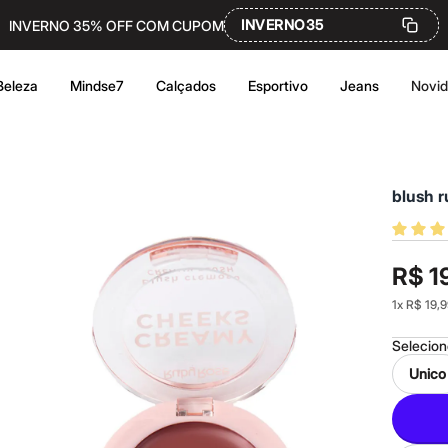
INVERNO35
INVERNO 35% OFF COM CUPOM
Beleza
Mindse7
Calçados
Esportivo
Jeans
Novi
blush 
R$ 1
1
x
R$ 19,9
Selecio
Unico