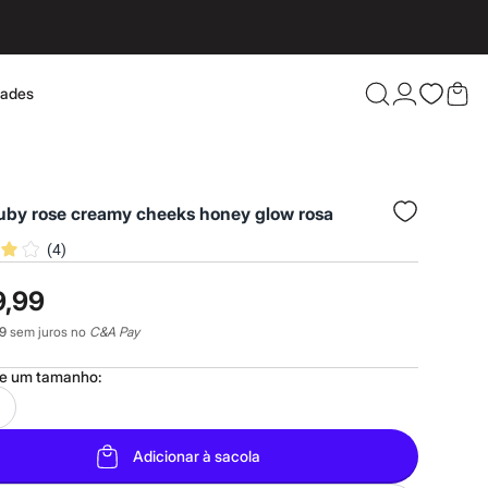
dades
Confira 
ruby rose creamy cheeks honey glow rosa
(
4
)
9,99
9
sem juros no
C&A Pay
ne um
tamanho
:
Adicionar à sacola