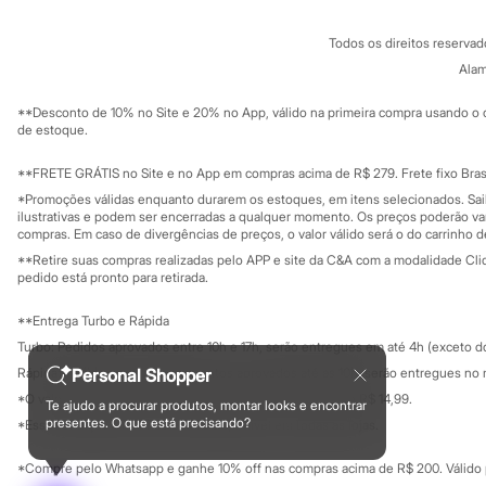
Sandálias
Conheça o pr
Política de privacidade
Tênis
Todos os direitos reserva
Trabalhe conosco
C&A Pay
Diversão
Sobre o C&A P
Alam
Marcas
Sustentabilidade
Baby Club
Solicite seu ca
Mapa do site
Fifteen
**Desconto de 10% no Site e 20% no App, válido na primeira compra usando o 
Governança
Investidores
de estoque.
Miss Fifteen
Ouvidoria / Rel
Palomino
Sala de imprensa
Moda íntima
Educação fina
**FRETE GRÁTIS no Site e no App em compras acima de R$ 279. Frete fixo Brasi
Calcinhas
Privacidade
Sustentabilida
*Promoções válidas enquanto durarem os estoques, em itens selecionados. Sa
Configuração de cookies
Cuecas
ilustrativas e podem ser encerradas a qualquer momento. Os preços poderão var
Meias
Minha privacidade
compras. Em caso de divergências de preços, o valor válido será o do carrinho 
Pijamas
**Retire suas compras realizadas pelo APP e site da C&A com a modalidade Clique
Moda praia
pedido está pronto para retirada.
Biquínis e Maiôs
Blusas de proteção
**Entrega Turbo e Rápida
Sungas
Personagens
Turbo: Pedidos aprovados entre 10h e 17h, serão entregues em até 4h (exceto d
Bluey
Rápida: Pedidos com os pagamentos aprovados até as 10h, serão entregues no 
Personal Shopper
Disney
*O valor do frete para o turbo é R$ 24,99 e para a rápida é R$ 14,99.
Hello Kitty
Te ajudo a procurar produtos, montar looks e encontrar
Formas de pagamento
presentes. O que está precisando?
Homem Aranha
*Essa condição ainda não estará disponível em todas as lojas.
Minecraft
Naruto
*Compre pelo Whatsapp e ganhe 10% off nas compras acima de R$ 200. Válido p
Patrulha Canina