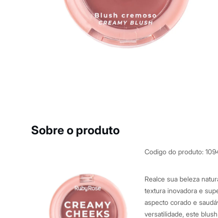
Casacos e Jaquetas
Jeans
Macacões
Saias
Shorts e Bermudas
Vestidos
Acessórios
Bolsas
Bonés e Chapéus
Bijoux
Cintos
Óculos
Relógios
Calçados
Botas
Sobre o produto
Chinelos
Rasteirinhas
Sandálias
Codigo do produto
:
109
Sapatilhas
Tênis
Marcas
Realce sua beleza natu
City
textura inovadora e sup
Clock House
aspecto corado e saudáv
Mindset
Sawary
versatilidade, este blus