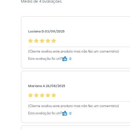
Média de
4
avaliações.
Shorts e Saias
A gente se encontra na
Vestidos
Masculino
Informacoes gerai
Em alta
Dia dos Pais
Cor
:
Rosa
Inverno
Marcas
:
Ruby 
Luciana D.
03/09/2025
Novidades
Roupas
Bermudas
Camisas
(Cliente avaliou este produto mas não fez um comentário)
Calças
0
Esta avaliação foi útil?
Camisetas e Regatas
Casacos e Jaquetas
Jeans
Polos
Acessórios
Bolsas e Mochilas
Mariana A.
26/08/2025
Chapéus e Bonés
Cintos
Carteiras
(Cliente avaliou este produto mas não fez um comentário)
Óculos
Relógios
0
Esta avaliação foi útil?
Calçados
Botas
Chinelos