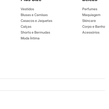
Vestidos
Perfumes
Blusas e Camisas
Maquiagem
Casacos e Jaquetas
Skincare
Calças
Corpo e Banho
Shorts e Bermudas
Acessórios
Moda Íntima
Baixe o app
Google store
Apple store