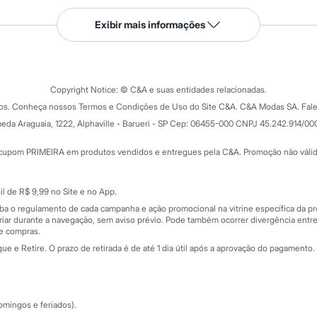
Serviços
Exibir mais informações
Tipos de serviços
o C&A
Clique e retire
Trocas e devoluções
ograma
Copyright Notice: © C&A e suas entidades relacionadas.
Formas de pagamento
dos. Conheça nossos Termos e Condições de Uso do Site C&A. C&A Modas SA. Fale
Todas as vantagens
ay
eda Araguaia, 1222, Alphaville - Barueri - SP Cep: 06455-000 CNPJ 45.242.914/00
Minha C&A
rtão
Cupons de desconto
cupom PRIMEIRA em produtos vendidos e entregues pela C&A. Promoção não válida p
Cartão presente
atórios
Sobre o cartão presente
nceira
l de R$ 9,99 no Site e no App.
de
iba o regulamento de cada campanha e ação promocional na vitrine específica da
iar durante a navegação, sem aviso prévio. Pode também ocorrer divergência entre
de compras.
 e Retire. O prazo de retirada é de até 1 dia útil após a aprovação do pagamento. 
omingos e feriados).