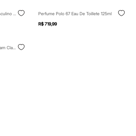
Perfume Banderas The Icon Masculino Eau De Parfum 50ml
Perfume Polo 67 Eau De Toillete 125ml
R$ 719,99
Perfume Masculino David Beckham Classic Blue Eau De Toilette 100ml