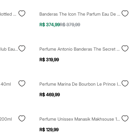
Perfume Masculino Hugo Boss Bottled Parfum 200ml
Banderas The Icon The Parfum Eau De Parfum 200ml
R$ 374,99
R$ 379,99
Perfume Ralph Lauren Ralph'S Club Eau De Parfum 50 Ml Único
Perfume Antonio Banderas The Secret Masculino Eau De Toilette 200ml
R$ 319,99
e 40ml
Perfume Marina De Bourbon Le Prince Intense Man Edp 100ml
R$ 469,99
 200ml
Perfume Unissex Manasik Makhsouse 100ml
R$ 129,99