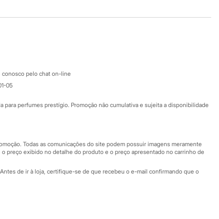
Baixe o app
Google store
Apple store
Atendimento
 conosco pelo chat on-line
01-05
Ajuda
Fale conosco
ara perfumes prestígio. Promoção não cumulativa e sujeita a disponibilidade
Nossas lojas
Nossas lojas plus size
Central de ética
 promoção. Todas as comunicações do site podem possuir imagens meramente
 o preço exibido no detalhe do produto e o preço apresentado no carrinho de
Eventos
Antes de ir à loja, certifique-se de que recebeu o e-mail confirmando que o
Especial Dia dos Pais