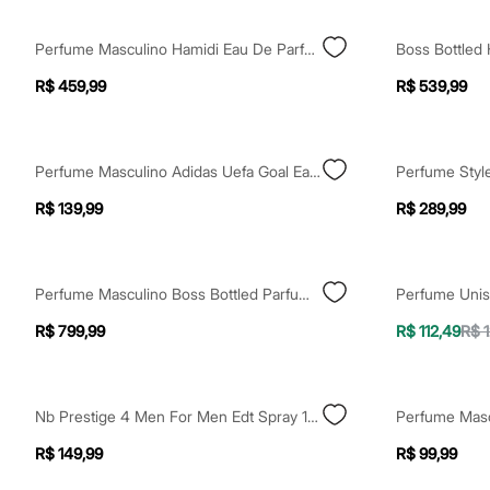
Yessica
Moda esportiva
Acessórios
Perfume Masculino Hamidi Eau De Parfum Insignia Or 100ml
Blusas
Calçados
R$ 459,99
R$ 539,99
Leggings
Shorts e Bermudas
Tops
Moda íntima
Perfume Masculino Adidas Uefa Goal Eau De Toilette 100ml
Calcinhas
Cintas e Modeladores
R$ 139,99
R$ 289,99
Meias
Pijamas
Sutiãs e Tops
Moda praia
Perfume Masculino Boss Bottled Parfum 100ml
Biquínis
Maiôs
R$ 799,99
R$ 112,49
R$ 
Saídas de praia
Personagens
Plus size
Blusas e Camisetas
Nb Prestige 4 Men For Men Edt Spray 100ml Único
Calças
Casacos e Jaquetas
R$ 149,99
R$ 99,99
Jeans
Moda esportiva