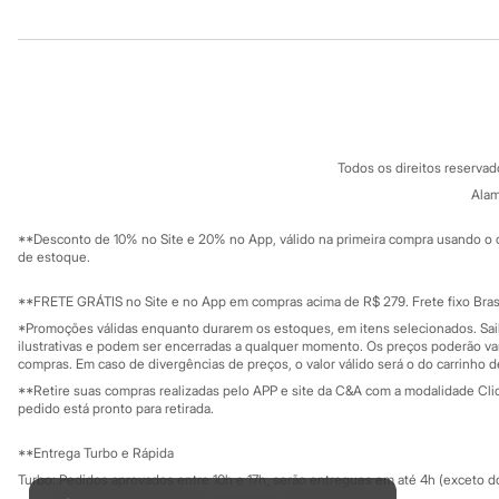
Infantil
Institucional
Produtos
Em alta
Arrumadinho para os meninos
Sobre a C&A
Cartão C&A
Romântico para as meninas
Sobre o cartã
Inverno
Fornecedores
Novidades
Termos e condições
C&A&VC
Roupas menina
Conheça o pr
Política de privacidade
0 a 24 meses
Todos os direitos reserva
1 a 5 anos
Trabalhe conosco
C&A Pay
4 a 12 anos
Sobre o C&A P
Alam
Sustentabilidade
10 a 16 anos
Solicite seu ca
Mapa do site
Roupas menino
**Desconto de 10% no Site e 20% no App, válido na primeira compra usando o 
Governança
0 a 24 meses
Investidores
de estoque.
1 a 5 anos
Ouvidoria / Rel
Sala de imprensa
4 a 12 anos
Educação fina
**FRETE GRÁTIS no Site e no App em compras acima de R$ 279. Frete fixo Brasi
10 a 16 anos
Privacidade
Sustentabilida
*Promoções válidas enquanto durarem os estoques, em itens selecionados. Sa
Acessórios
Configuração de cookies
ilustrativas e podem ser encerradas a qualquer momento. Os preços poderão var
Recém-nascido
Minha privacidade
compras. Em caso de divergências de preços, o valor válido será o do carrinho 
Bolsas e Mochilas
**Retire suas compras realizadas pelo APP e site da C&A com a modalidade Clique
Chapéus
pedido está pronto para retirada.
Calçados
Botas
Chinelos
**Entrega Turbo e Rápida
Pantufas
Turbo: Pedidos aprovados entre 10h e 17h, serão entregues em até 4h (exceto d
Rasteirinhas