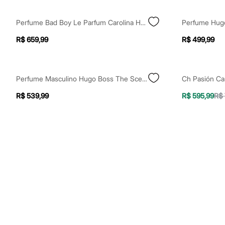
Shorts e Saias
Vestidos
Masculino
Perfume Bad Boy Le Parfum Carolina Herrera Masculino - Eau De Parfum 50ml Único
Em alta
R$ 659,99
R$ 499,99
Dia dos Pais
Inverno
Novidades
Roupas
Bermudas
Perfume Masculino Hugo Boss The Scent Magnetic For Him 50ml
Camisas
Calças
R$ 539,99
R$ 595,99
R$ 
Camisetas e Regatas
Casacos e Jaquetas
Jeans
Polos
Acessórios
Bolsas e Mochilas
Chapéus e Bonés
Cintos
Carteiras
Óculos
Relógios
Calçados
Botas
Chinelos