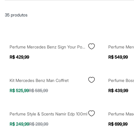
Casacos e Jaquetas
Jeans
Macacões
35
produtos
Saias
Shorts e Bermudas
Vestidos
Acessórios
Bolsas
Bonés e Chapéus
Perfume Mercedes Benz Sign Your Power Edp 50ml
Bijoux
Cintos
R$ 429,99
R$ 549,99
Óculos
Relógios
Calçados
Botas
Kit Mercedes Benz Man Coffret
Chinelos
Rasteirinhas
R$ 525,99
R$ 585,99
R$ 439,99
Sandálias
Sapatilhas
Tênis
Marcas
Perfume Style & Scents Namir Edp 100ml
City
Clock House
R$ 249,99
R$ 289,99
R$ 699,99
Mindset
Sawary