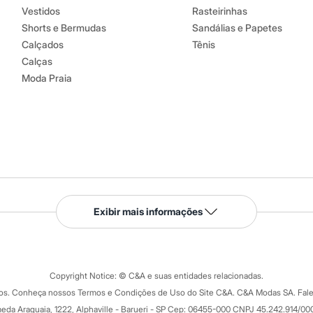
Vestidos
Rasteirinhas
Shorts e Bermudas
Sandálias e Papetes
Calçados
Tênis
Calças
Moda Praia
Serviços
Exibir mais informações
Tipos de serviços
o C&A
Clique e retire
Trocas e devoluções
ograma
Copyright Notice: © C&A e suas entidades relacionadas.
Formas de pagamento
dos. Conheça nossos Termos e Condições de Uso do Site C&A. C&A Modas SA. Fale
Todas as vantagens
ay
eda Araguaia, 1222, Alphaville - Barueri - SP Cep: 06455-000 CNPJ 45.242.914/00