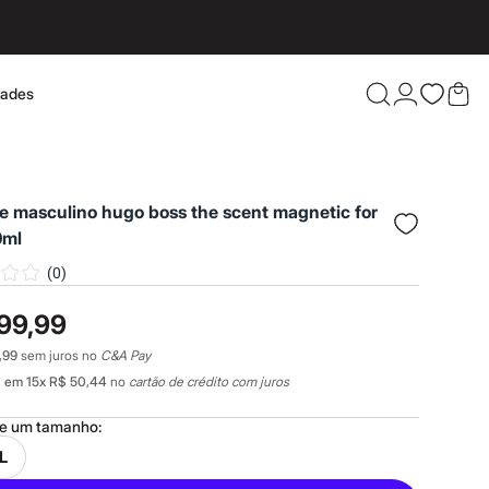
dades
Confira 
e masculino hugo boss the scent magnetic for
0ml
(
0
)
99,99
,99
sem juros no
C&A Pay
0
em
15
x
R$ 50,44
no
cartão de crédito com juros
ne um
tamanho
:
L