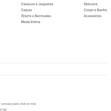
Casacos e Jaquetas
Skincare
Calças
Corpo e Banho
Shorts e Bermudas
Acessórios
Moda Íntima
Baixe o app
Google store
Apple store
Atendimento
 conosco pelo chat on-line
01-05