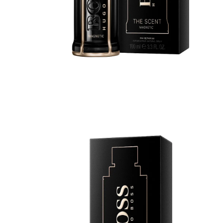
Casacos e Jaquetas
Jeans
Macacões
Saias
Shorts e Bermudas
Vestidos
Acessórios
Bolsas
Bonés e Chapéus
Bijoux
Cintos
Óculos
Relógios
Calçados
Botas
Chinelos
Rasteirinhas
Sandálias
Sapatilhas
Tênis
Marcas
City
Clock House
Mindset
Sawary