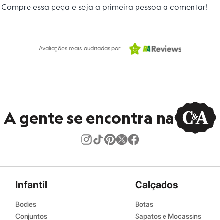
Compre essa peça e seja a primeira pessoa a comentar!
 C&A! ❤
s:
Boss
Avaliações reais, auditadas por:
lino
A gente se encontra na
Infantil
Calçados
Bodies
Botas
Conjuntos
Sapatos e Mocassins