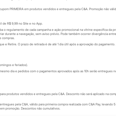
Minha C&A
rtão
Cupons de desconto
cupom PRIMEIRA em produtos vendidos e entregues pela C&A. Promoção não válida p
Cartão presente
atórios
Sobre o cartão presente
nceira
l de R$ 9,99 no Site e no App.
de
iba o regulamento de cada campanha e ação promocional na vitrine específica da
iar durante a navegação, sem aviso prévio. Pode também ocorrer divergência entre
de compras.
 e Retire. O prazo de retirada é de até 1 dia útil após a aprovação do pagamento. 
omingos e feriados).
mesmo dia e pedidos com o pagamentos aprovados após as 10h serão entregues no 
Segurança e qualidade
ara produtos vendidos e entregues pela C&A. Desconto não será aplicado na compr
ntregues pela C&A, válido para primeira compra realizada com C&A Pay, levando 5 
s em promoção. Descontos não cumulativos.