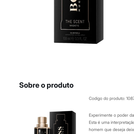
Yessica
Moda esportiva
Acessórios
Blusas
Calçados
Leggings
Shorts e Bermudas
Tops
Moda íntima
Calcinhas
Cintas e Modeladores
Meias
Pijamas
Sutiãs e Tops
Moda praia
Biquínis
Sobre o produto
Maiôs
Saídas de praia
Personagens
Codigo do produto
:
108
Plus size
Blusas e Camisetas
Calças
Experimente o poder da
Casacos e Jaquetas
Esta é uma interpretação 
Jeans
homem que deseja deix
Moda esportiva