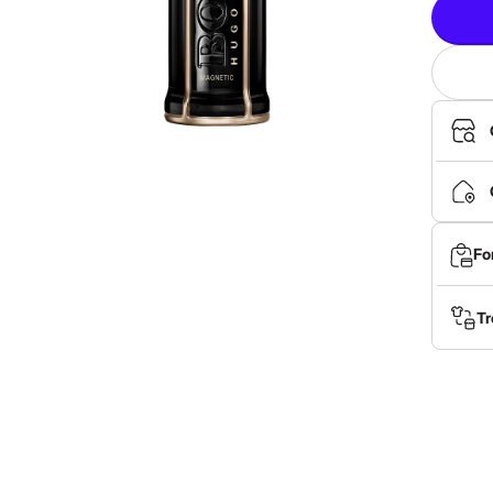
Fo
Tr