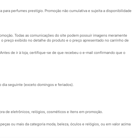
Ajuda
Fale conosco
ara perfumes prestígio. Promoção não cumulativa e sujeita a disponibilidade
Nossas lojas
Nossas lojas plus size
Central de ética
 promoção. Todas as comunicações do site podem possuir imagens meramente
 o preço exibido no detalhe do produto e o preço apresentado no carrinho de
Eventos
Antes de ir à loja, certifique-se de que recebeu o e-mail confirmando que o
Especial Dia dos Pais
dia seguinte (exceto domingos e feriados).
a de eletrônicos, relógios, cosméticos e itens em promoção.
peças ou mais da categoria moda, beleza, óculos e relógios, ou em valor acima