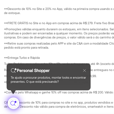
Sustentabilidade
Sandálias
Solicite seu ca
Mapa do site
Tênis
**Desconto de 10% no Site e 20% no App, válido na primeira compra usando o 
Governança
Diversão
Investidores
de estoque.
Marcas
Ouvidoria / Rel
Sala de imprensa
Baby Club
Educação fina
**FRETE GRÁTIS no Site e no App em compras acima de R$ 279. Frete fixo Brasi
Fifteen
Privacidade
Sustentabilida
*Promoções válidas enquanto durarem os estoques, em itens selecionados. Sa
Miss Fifteen
Configuração de cookies
ilustrativas e podem ser encerradas a qualquer momento. Os preços poderão var
Palomino
Minha privacidade
compras. Em caso de divergências de preços, o valor válido será o do carrinho 
Moda íntima
**Retire suas compras realizadas pelo APP e site da C&A com a modalidade Clique
Calcinhas
pedido está pronto para retirada.
Cuecas
Meias
**Entrega Turbo e Rápida
Pijamas
Moda praia
Turbo: Pedidos aprovados entre 10h e 17h, serão entregues em até 4h (exceto d
Biquínis e Maiôs
Personal Shopper
Rápida: Pedidos com os pagamentos aprovados até as 10h, serão entregues no 
Blusas de proteção
*O valor do frete para o turbo é R$ 24,99 e para a rápida é R$ 14,99.
Sungas
Te ajudo a procurar produtos, montar looks e encontrar
Formas de pagamento
Personagens
presentes. O que está precisando?
*Essa condição ainda não estará disponível em todas as lojas.
Bluey
Disney
*Compre pelo Whatsapp e ganhe 10% off nas compras acima de R$ 200. Válido p
Hello Kitty
Homem Aranha
C&A Pay: desconto de 10% para compras no site e no app, produtos vendidos e e
Minecraft
de R$ 400. Desconto não válido para compra de eletrônicos, smartwatch e iten
Naruto
Patrulha Canina