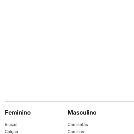
Sapatos
A gente se encontra na
Sandálias e Papetes
Tênis
Moda esportiva
Informacoes gerai
Acessórios
Marcas
:
Hugo 
Bermudas
Camisetas
Gênero
:
Mascu
Calças
Calçados
Regatas
Moda íntima
Cuecas
Meias
Pijamas
Moda praia
Personagens
Plus size
Blusas e Camisetas
Calças
Camisas
Casacos e Jaquetas
Feminino
Masculino
Jeans
Moda esportiva
Blusas
Camisetas
Shorts e Bermudas
Calças
Camisas
Todos os produtos