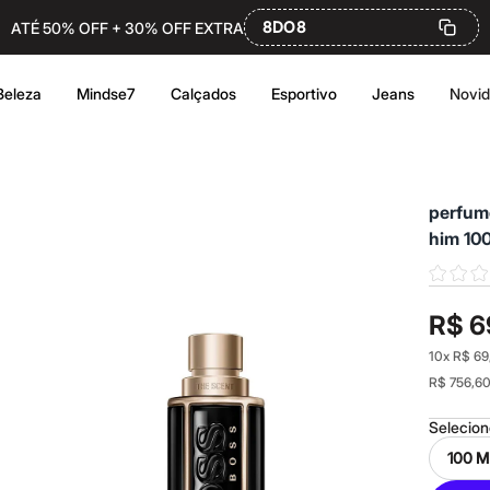
8DO8
ATÉ 50% OFF + 30% OFF EXTRA
Beleza
Mindse7
Calçados
Esportivo
Jeans
Novi
perfum
him 10
R$ 6
10
x
R$ 69
R$ 756,6
Selecio
100 M