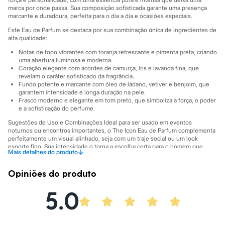
Sawary
marca por onde passa. Sua composição sofisticada garante uma presença
Yessica
marcante e duradoura, perfeita para o dia a dia e ocasiões especiais.
Moda esportiva
Acessórios
Este Eau de Parfum se destaca por sua combinação única de ingredientes de
Blusas
alta qualidade:
Calçados
Notas de topo vibrantes com toranja refrescante e pimenta preta, criando
Leggings
uma abertura luminosa e moderna.
Shorts e Bermudas
Coração elegante com acordes de camurça, íris e lavanda fina, que
Tops
revelam o caráter sofisticado da fragrância.
Moda íntima
Fundo potente e marcante com óleo de ládano, vetiver e benjoim, que
Calcinhas
garantem intensidade e longa duração na pele.
Frasco moderno e elegante em tom preto, que simboliza a força, o poder
Cintas e Modeladores
e a sofisticação do perfume.
Meias
Pijamas
Sugestões de Uso e Combinações Ideal para ser usado em eventos
Sutiãs e Tops
noturnos ou encontros importantes, o The Icon Eau de Parfum complementa
Moda praia
perfeitamente um visual alinhado, seja com um traje social ou um look
Biquínis
esporte fino. Sua intensidade o torna a escolha certa para o homem que
↓
Mais detalhes do produto
deseja expressar confiança e deixar uma impressão memorável. É o toque
Maiôs
final para quem entende que o sucesso é um estado de espírito.
Saídas de praia
Opiniões do produto
Personagens
A gente se encontra na C&A! ❤
Plus size
5.0
Informacoes gerais:
Blusas e Camisetas
Calças
Cor
:
Único
Casacos e Jaquetas
Marcas
:
Banderas
Jeans