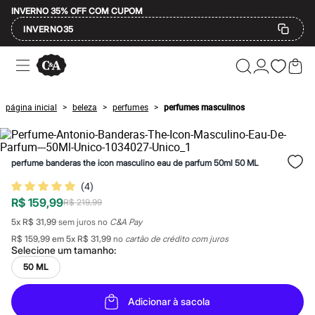
INVERNO 35% OFF COM CUPOM
INVERNO35
Ofertas
Compre por Departamento
Feminino
Masculino
página inicial
beleza
perfumes
perfumes masculinos
>
>
>
Infantil
Calçados
Mindse7
Plus Size
perfume banderas the icon masculino eau de parfum 50ml 50 ML
Até 20% off
Até 40% off
(
4
)
Até 60% off
R$ 159,99
A partir de 60% off
R$ 219,99
Feminino
5
x
R$ 31,99
sem juros no
C&A Pay
Em alta
R$ 159,99
em
5
x
R$ 31,99
no
cartão de crédito com juros
Inverno
Selecione um
tamanho
:
Alfaiataria
Novidades
50 ML
Roupas
Blusas e Camisetas
Adicionar à sacola
Básicos