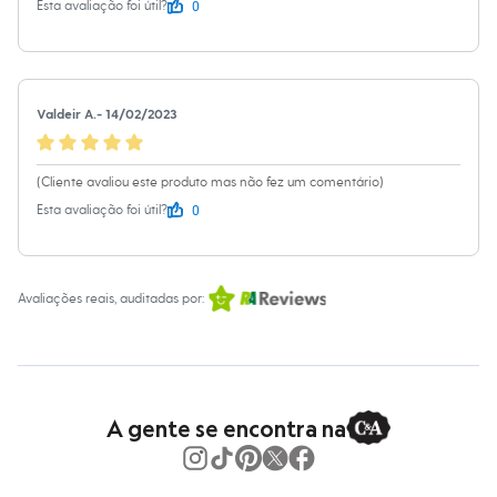
0
Esta avaliação foi útil?
Chinelos
Sapatos
Sandálias e Papetes
Tênis
Moda esportiva
Acessórios
Valdeir A.
-
14/02/2023
Bermudas
Camisetas
Calças
(Cliente avaliou este produto mas não fez um comentário)
Calçados
Regatas
0
Esta avaliação foi útil?
Moda íntima
Cuecas
Meias
Pijamas
Avaliações reais, auditadas por:
Moda praia
Personagens
Plus size
Blusas e Camisetas
Calças
Camisas
A gente se encontra na
Casacos e Jaquetas
Jeans
Moda esportiva
Shorts e Bermudas