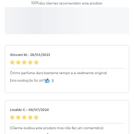
Moda esportiva
100
%
dos clientes recomendam este produto
Shorts e Saias
Vestidos
Masculino
Em alta
Dia dos Pais
Inverno
Novidades
Roupas
Bermudas
Giovani M.
-
28/03/2023
Camisas
Calças
Camisetas e Regatas
Casacos e Jaquetas
Ótimo perfume dura bastante tempo e é realmente original.
Jeans
0
Esta avaliação foi útil?
Polos
Acessórios
Bolsas e Mochilas
Chapéus e Bonés
Cintos
Carteiras
Linaldo C.
-
08/07/2024
Óculos
Relógios
Calçados
(Cliente avaliou este produto mas não fez um comentário)
Botas