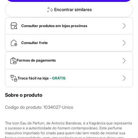
Calças
Casacos e Jaquetas
Encontrar similares
Jeans
Macacões
Saias
Consultar produtos em lojas proximas
Shorts e Bermudas
Vestidos
Acessórios
Consultar frete
Bolsas
Bonés e Chapéus
Bijoux
Formas de pagamento
Cintos
Óculos
Relógios
Calçados
Troca fácil na loja -
GRÁTIS
Botas
Chinelos
Sobre o produto
Rasteirinhas
Sandálias
Sapatilhas
Codigo do produto
:
1034027-Unico
Tênis
Marcas
City
The Icon Eau de Parfum, de Antonio Banderas, é a fragrância que representa
Clock House
o sucesso e a autenticidade do homem contemporâneo. Este perfume
masculino importado foi criado para quem não tem medo de mostrar sua
Mindset
força e personalidade, com uma essência pura e intensa que deixa uma