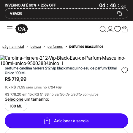
:
:
04
46
25
INVERNO ATÉ 60% + 25% OFF
VEM25
Ofertas
Compre por Departamento
Feminino
Masculino
página inicial
beleza
perfumes
perfumes masculinos
>
>
>
Infantil
Calçados
Mindse7
Plus Size
perfume carolina herrera 212 vip black masculino eau de parfum 100ml
Até 20% off
Único 100 ML
Até 40% off
R$ 719,99
Até 60% off
A partir de 60% off
10
x
R$ 71,99
sem juros no
C&A Pay
Feminino
R$ 778,20
em
15
x
R$ 51,88
no
cartão de crédito com juros
Em alta
Selecione um
tamanho
:
Inverno
100 ML
Alfaiataria
Novidades
Roupas
Adicionar à sacola
Blusas e Camisetas
Básicos