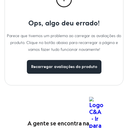
Moda esportiva
Shorts e Saias
Vestidos
Masculino
Ops, algo deu errado!
Em alta
Inverno
Novidades
Parece que tivemos um problema ao carregar as avaliações do
Roupas
produto. Clique no botão abaixo para recarregar a página e
Bermudas
Camisas
vamos fazer tudo funcionar novamente!
Calças
Camisetas e Regatas
Casacos e Jaquetas
Recarregar avaliações do produto
Jeans
Polos
Acessórios
Bolsas e Mochilas
Chapéus e Bonés
Cintos
Carteiras
Óculos
Relógios
Calçados
Botas
A gente se encontra na
Chinelos