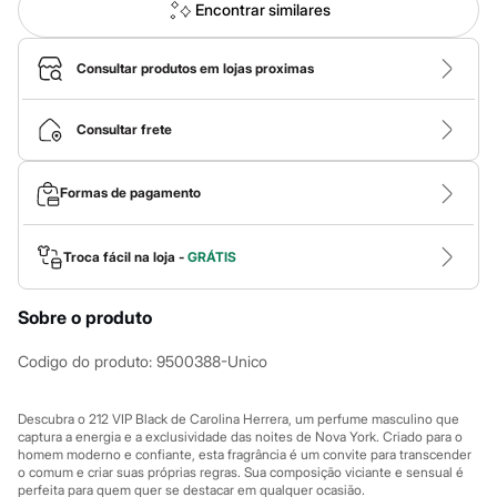
Calças
Encontrar similares
Casacos e Jaquetas
Jeans
Macacões
Consultar produtos em lojas proximas
Saias
Shorts e Bermudas
Vestidos
Consultar frete
Acessórios
Bolsas
Bonés e Chapéus
Formas de pagamento
Bijoux
Cintos
Óculos
Troca fácil na loja -
GRÁTIS
Relógios
Calçados
Botas
Sobre o produto
Chinelos
Rasteirinhas
Codigo do produto
:
9500388-Unico
Sandálias
Sapatilhas
Tênis
Descubra o 212 VIP Black de Carolina Herrera, um perfume masculino que
Marcas
captura a energia e a exclusividade das noites de Nova York. Criado para o
City
homem moderno e confiante, esta fragrância é um convite para transcender
Clock House
o comum e criar suas próprias regras. Sua composição viciante e sensual é
Mindset
perfeita para quem quer se destacar em qualquer ocasião.