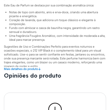
Sawary
Este Eau de Parfum se destaca por sua combinação aromática única:
Yessica
Moda esportiva
Notas de topo com absinto, anis e erva-doce, criando uma abertura
Acessórios
picante e energética.
Blusas
Coração de lavanda, que adiciona um toque clássico e elegante à
Calçados
composição.
Fundo com almíscar e casca de baunilha negra, garantindo um rastro
Leggings
sensual e duradouro.
Shorts e Bermudas
Uma fragrância Fougère Aromático, com intensidade de moderada a alta,
Tops
ideal para marcar presença.
Moda íntima
Calcinhas
Sugestões de Uso e Combinações Perfeito para eventos noturnos e
Cintas e Modeladores
ocasiões especiais, o 212 VIP Black é o complemento ideal para um visual
sofisticado. Use-o para se sentir confiante em festas, jantares ou encontros,
Meias
onde sua presença marcante será notada. Este perfume harmoniza bem com
Pijamas
trajes elegantes, como um blazer ou um casaco moderno, reforçando uma
Sutiãs e Tops
imagem de poder e estilo.
Moda praia
↓
Mais detalhes do produto
Biquínis
A gente se encontra na C&A! ❤
Opiniões do produto
Maiôs
Informacoes gerais:
Saídas de praia
Personagens
Cor
:
Único
Plus size
Marcas
:
Carolina Herrera
Blusas e Camisetas
Calças
Casacos e Jaquetas
Jeans