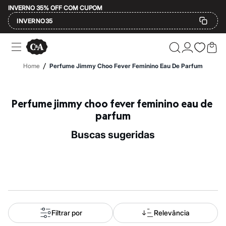
INVERNO 35% OFF COM CUPOM
INVERNO35
Ofertas
Compre por Departamento
Feminino
/
Home
Perfume Jimmy Choo Fever Feminino Eau De Parfum
Masculino
Infantil
Calçados
Mindse7
Perfume jimmy choo fever feminino eau de 
Plus Size
parfum
Até 20% off
Até 40% off
buscas sugeridas
Até 60% off
A partir de 60% off
Feminino
Em alta
Inverno
Alfaiataria
Novidades
Roupas
Blusas e Camisetas
Filtrar por
Relevância
Básicos