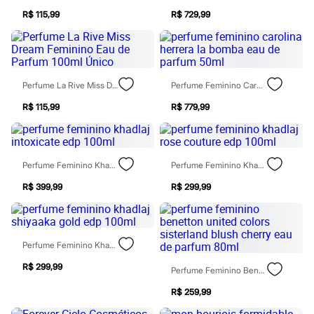
Sawary
Yessica
R$ 115,99
R$ 729,99
Moda esportiva
Acessórios
Blusas
Calçados
Leggings
Perfume La Rive Miss Dream Feminino Eau De Parfum 100ml Único
Perfume Feminino Carolina Herrera La Bomba Eau De Parfum 50ml
Shorts e Bermudas
Tops
R$ 115,99
R$ 779,99
Moda íntima
Calcinhas
Cintas e Modeladores
Meias
Perfume Feminino Khadlaj Intoxicate Edp 100ml
Perfume Feminino Khadlaj Rose Couture Edp 100ml
Pijamas
Sutiãs e Tops
R$ 399,99
R$ 299,99
Moda praia
Biquínis
Maiôs
Saídas de praia
Personagens
Perfume Feminino Khadlaj Shiyaaka Gold Edp 100ml
Plus size
Blusas e Camisetas
R$ 299,99
Perfume Feminino Benetton United Colors Sisterland Blush Cherry Eau De Parfum 80ml
Calças
Casacos e Jaquetas
R$ 259,99
Jeans