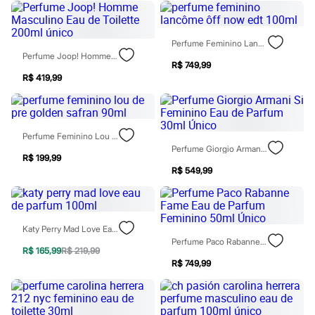
Todos os produtos
Infantil
Em alta
Perfume Feminino Lancôme Ôff Now Edt 100ml
Arrumadinho para os meninos
Perfume Joop! Homme Masculino Eau De Toilette 200ml Único
Romântico para as meninas
R$ 749,99
Inverno
R$ 419,99
Novidades
Roupas menina
0 a 24 meses
1 a 5 anos
4 a 12 anos
Perfume Feminino Lou De Pre Golden Safran 90ml
10 a 16 anos
Perfume Giorgio Armani Si Feminino Eau De Parfum 30ml Único
Roupas menino
R$ 199,99
0 a 24 meses
R$ 549,99
1 a 5 anos
4 a 12 anos
10 a 16 anos
Acessórios
Katy Perry Mad Love Eau De Parfum 100ml
Recém-nascido
Perfume Paco Rabanne Fame Eau De Parfum Feminino 50ml Único
Bolsas e Mochilas
R$ 165,99
R$ 219,99
Chapéus
R$ 749,99
Calçados
Botas
Chinelos
Pantufas