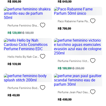
R$ 899,99
R$ 649,99
Patrulha Canina
Sonic
Stitch
Beleza
Kits
Paco Rabanne Fame Parfum 50ml Único
Perfumes árabes
Perfume Feminino Shakira Amarillo Eau De Parfum 50ml
Novidades
R$ 799,99
Cabelos
R$ 129,99
R$ 189,99
Condicionador
Escovas e Pentes
Finalizadores
Shampoo
Tratamento
Hello Hello By Nah Cardoso Ciclo Cosméticos Perfume Feminino EDC
Cuidados com o corpo
Perfume Feminino Victorio E Lucchino Aguas Esenciales Evasión Azul Eau De Cologne 250ml
Hidratante
R$ 109,99
Protetor solar
R$ 199,99
R$ 259,99
Tratamento
Cuidados com o rosto
Esfoliante
Hidratante
Perfume Feminino Body Splash Stitch 200ml
Protetor solar
Perfume Jean Paul Gaultier Scandal Feminino Eau De Parfum 30ml
Tônicos
R$ 49,99
Maquiagens
R$ 499,99
Base
Batom