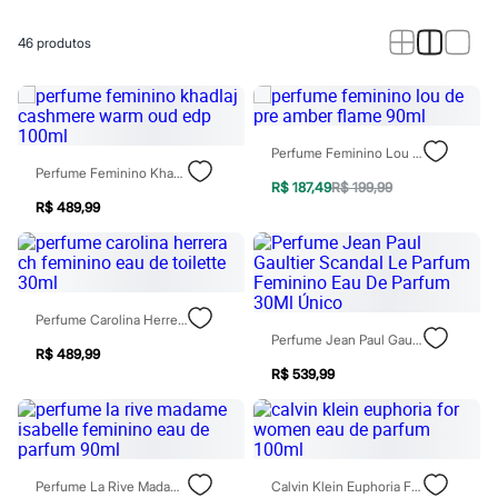
Calças
Casacos e Jaquetas
Jeans
46
produtos
Macacões
Saias
Shorts e Bermudas
Vestidos
Acessórios
Perfume Feminino Lou De Pre Amber Flame 90ml
Bolsas
Perfume Feminino Khadlaj Cashmere Warm Oud Edp 100ml
Bonés e Chapéus
R$ 187,49
R$ 199,99
Bijoux
R$ 489,99
Cintos
Óculos
Relógios
Calçados
Botas
Perfume Carolina Herrera Ch Feminino Eau De Toilette 30ml
Chinelos
Perfume Jean Paul Gaultier Scandal Le Parfum Feminino Eau De Parfum 30Ml Único
Rasteirinhas
R$ 489,99
Sandálias
R$ 539,99
Sapatilhas
Tênis
Marcas
City
Clock House
Mindset
Perfume La Rive Madame Isabelle Feminino Eau De Parfum 90ml
Calvin Klein Euphoria For Women Eau De Parfum 100ml