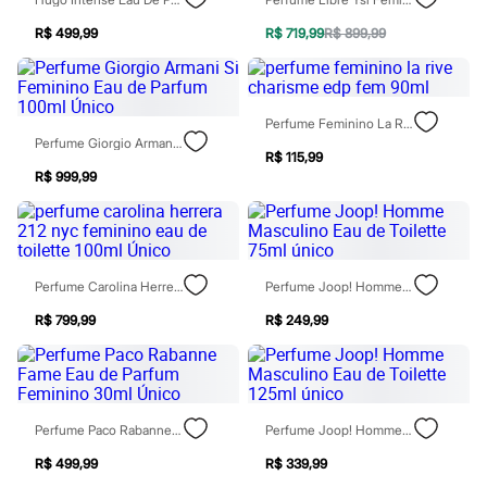
Chinelos
Sapatos
R$ 499,99
R$ 719,99
R$ 899,99
Sandálias e Papetes
Tênis
Moda esportiva
Acessórios
Perfume Feminino La Rive Charisme Edp Fem 90ml
Bermudas
Perfume Giorgio Armani Si Feminino Eau De Parfum 100ml Único
Camisetas
R$ 115,99
Calças
R$ 999,99
Calçados
Regatas
Moda íntima
Cuecas
Meias
Pijamas
Perfume Carolina Herrera 212 Nyc Feminino Eau De Toilette 100ml Único
Perfume Joop! Homme Masculino Eau De Toilette 75ml Único
Moda praia
Personagens
R$ 799,99
R$ 249,99
Plus size
Blusas e Camisetas
Calças
Camisas
Casacos e Jaquetas
Perfume Paco Rabanne Fame Eau De Parfum Feminino 30ml Único
Perfume Joop! Homme Masculino Eau De Toilette 125ml Único
Jeans
Moda esportiva
R$ 499,99
R$ 339,99
Shorts e Bermudas