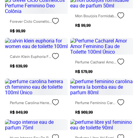
Moda esportiva
Shorts e Saias
Vestidos
Mon Bourjois Formidable Eau De Parfum 50ml
Masculino
Forever Ciclo Cosméticos Perfume Feminino Deo Colônia
Em alta
R$ 99,99
Dia dos Pais
R$ 99,99
Inverno
Novidades
Roupas
Bermudas
Calvin Klein Euphoria For Women Eau De Toilette 100ml
Camisas
Perfume Cacharel Amor Amor Feminino Eau De Toilette 100ml Único
Calças
R$ 639,99
Camisetas e Regatas
R$ 579,99
Casacos e Jaquetas
Jeans
Polos
Acessórios
Bolsas e Mochilas
Chapéus e Bonés
Perfume Carolina Herrera Ch Feminino Eau De Toilette 100ml Único
Perfume Feminino Carolina Herrera La Bomba Eau De Parfum 80ml
Cintos
Carteiras
R$ 849,99
R$ 969,99
Óculos
Relógios
Calçados
Botas
Hugo Intense Eau De Parfum 75ml
Perfume Libre Ysl Feminino Eau De Toilette 90ml