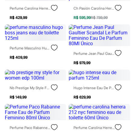
Rasteirinhas
Perfume Carolina Herrera 212 Nyc Feminino Eau De Toilette 30ml
Ch Pasión Carolina Herrera Perfume Masculino Eau De Parfum 100ml Único
Sandálias
Tênis
R$ 429,99
R$ 595,99
R$ 739,99
Diversão
Marcas
Baby Club
Fifteen
Miss Fifteen
Palomino
Perfume Masculino Hugo Boss Jeans Eau De Toilette 125ml
Moda íntima
Perfume Jean Paul Gaultier Scandal Le Parfum Feminino Eau De Parfum 80Ml Único
Calcinhas
R$ 409,99
Cuecas
R$ 979,99
Meias
Pijamas
Moda praia
Biquínis e Maiôs
Nb Prestige My Style For Women Edp 100ml
Hugo Intense Eau De Parfum 125ml
Blusas de proteção
Sungas
R$ 149,99
R$ 629,99
Personagens
Bluey
Disney
Hello Kitty
Homem Aranha
Perfume Paco Rabanne Fame Eau De Parfum Feminino 80ml Único
Perfume Carolina Herrera 212 Nyc Feminino Eau De Toilette 60ml Único
Minecraft
Naruto