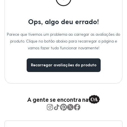
Moda esportiva
Shorts e Saias
Vestidos
Masculino
Ops, algo deu errado!
Em alta
Dia dos Pais
Inverno
Parece que tivemos um problema ao carregar as avaliações do
Novidades
produto. Clique no botão abaixo para recarregar a página e
Roupas
Bermudas
vamos fazer tudo funcionar novamente!
Camisas
Calças
Camisetas e Regatas
Recarregar avaliações do produto
Casacos e Jaquetas
Jeans
Polos
Acessórios
Bolsas e Mochilas
Chapéus e Bonés
A gente se encontra na
Cintos
Carteiras
Óculos
Relógios
Calçados
Botas