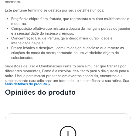
Sawary
marcante.
Yessica
Este perfume feminino se destaca por seus detalhes únicos:
Moda esportiva
Acessórios
Fragrância chipre floral frutada, que representa a mulher multifacetada e
Blusas
moderna.
Calçados
Composição olfativa que mistura a doçura da manga, a pureza do jasmim
e a sensualidade do incenso cremoso.
Leggings
Concentração Eau de Parfum, garantindo maior durabilidade e
Shorts e Bermudas
intensidade na pele.
Tops
Frasco icônico e desejável, com um design audacioso que remete às
Moda íntima
criações de moda da marca, tornando-se um verdadeiro objeto de
Calcinhas
colecionador.
Cintas e Modeladores
Sugestões de Uso e Combinações Perfeito para a mulher que transita por
Meias
diferentes momentos, Fame é a escolha ideal tanto para o dia quanto para a
Pijamas
noite. Use-o para marcar presença em eventos especiais, encontros ou
Sutiãs e Tops
simplesmente para adicionar um toque de luxo e confiança à sua rotina. Sua
Moda praia
↓
Mais detalhes do produto
aura sensual e divertida complementa desde looks casuais e modernos até
Biquínis
Opiniões do produto
produções mais sofisticadas, expressando uma personalidade única e
Maiôs
autêntica.
Saídas de praia
A gente se encontra na C&A! ❤
Personagens
Plus size
Informacoes gerais:
Blusas e Camisetas
Cor
:
Único
Calças
Marcas
:
Rabanne
Casacos e Jaquetas
Jeans