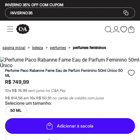
INVERNO 35% OFF COM CUPOM
INVERNO35
Ofertas
Compre por Departamento
Feminino
Masculino
página inicial
beleza
perfumes
perfumes femininos
>
>
>
Infantil
Calçados
Mindse7
Plus Size
Perfume Paco Rabanne Fame Eau de Parfum Feminino 50ml Único 50
Até 20% off
ML
Até 40% off
R$ 749,99
Até 60% off
A partir de 60% off
10
x
R$ 74,99
sem juros no
C&A Pay
Feminino
R$ 814,56
em
16
x
R$ 50,91
no
cartão de crédito com juros
Em alta
Selecione um
tamanho
:
Inverno
50 ML
Alfaiataria
Novidades
Roupas
Adicionar à sacola
Blusas e Camisetas
Básicos