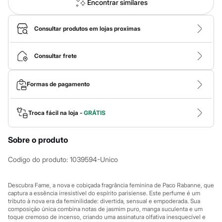
Calças
Encontrar similares
Casacos e Jaquetas
Jeans
Macacões
Consultar produtos em lojas proximas
Saias
Shorts e Bermudas
Vestidos
Consultar frete
Acessórios
Bolsas
Bonés e Chapéus
Formas de pagamento
Bijoux
Cintos
Óculos
Troca fácil na loja -
GRÁTIS
Relógios
Calçados
Botas
Sobre o produto
Chinelos
Rasteirinhas
Codigo do produto
:
1039594-Unico
Sandálias
Sapatilhas
Tênis
Descubra Fame, a nova e cobiçada fragrância feminina de Paco Rabanne, que
Marcas
captura a essência irresistível do espírito parisiense. Este perfume é um
City
tributo à nova era da feminilidade: divertida, sensual e empoderada. Sua
Clock House
composição única combina notas de jasmim puro, manga suculenta e um
Mindset
toque cremoso de incenso, criando uma assinatura olfativa inesquecível e