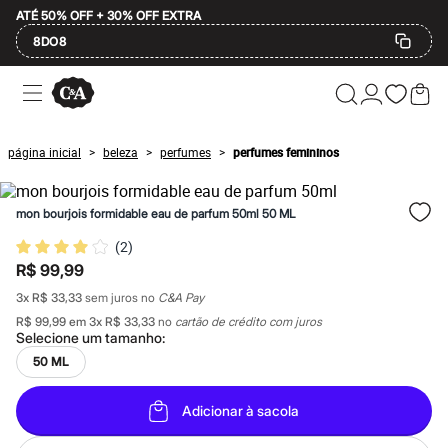
ATÉ 50% OFF + 30% OFF EXTRA
8DO8
Ofertas
Compre por Departamento
Feminino
Masculino
página inicial
beleza
perfumes
perfumes femininos
>
>
>
Infantil
Calçados
Mindse7
mon bourjois formidable eau de parfum 50ml 50 ML
Plus Size
Até 20% off
(
2
)
Até 40% off
R$ 99,99
Até 60% off
A partir de 60% off
3
x
R$ 33,33
sem juros no
C&A Pay
Feminino
R$ 99,99
em
3
x
R$ 33,33
no
cartão de crédito com juros
Em alta
Selecione um
tamanho
:
Inverno
Alfaiataria
50 ML
Novidades
Roupas
Adicionar à sacola
Blusas e Camisetas
Básicos