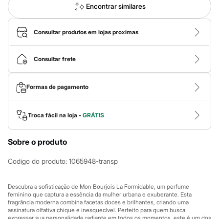
Calças
Encontrar similares
Casacos e Jaquetas
Jeans
Macacões
Consultar produtos em lojas proximas
Saias
Shorts e Bermudas
Vestidos
Consultar frete
Acessórios
Bolsas
Bonés e Chapéus
Formas de pagamento
Bijoux
Cintos
Óculos
Relógios
Troca fácil na loja -
GRÁTIS
Calçados
Botas
Sobre o produto
Chinelos
Rasteirinhas
Sandálias
Codigo do produto
:
1065948-transp
Sapatilhas
Tênis
Marcas
Descubra a sofisticação de Mon Bourjois La Formidable, um perfume
City
feminino que captura a essência da mulher urbana e exuberante. Esta
fragrância moderna combina facetas doces e brilhantes, criando uma
Clock House
assinatura olfativa chique e inesquecível. Perfeito para quem busca
Mindset
expressar sua personalidade radiante em todos os momentos, este é um dos