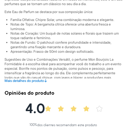
Sawary
perfumes que se tornam um clássico no seu dia a dia.
Yessica
Moda esportiva
Este Eau de Parfum se destaca por sua composição única:
Acessórios
Família Olfativa: Chipre Solar, uma combinação moderna e elegante.
Blusas
Notas de Topo: A bergamota cítrica oferece uma abertura fresca e
Calçados
luminosa.
Leggings
Notas de Coração: Um buquê de notas solares e florais que trazem um
Shorts e Bermudas
toque radiante e feminino.
Tops
Notas de Fundo: O patchouli confere profundidade e intensidade,
Moda íntima
garantindo uma fixação marcante e duradoura.
Apresentação: Frasco de 50ml com design sofisticado.
Calcinhas
Cintas e Modeladores
Sugestões de Uso e Combinações Versátil, o perfume Mon Bourjois La
Meias
Formidable é a escolha ideal para acompanhar você do trabalho a um evento
Pijamas
especial. Borrife nos pontos de pulsação, como pulsos e pescoço, para
Sutiãs e Tops
intensificar a fragrância ao longo do dia. Ele complementa perfeitamente
Moda praia
looks que vão do casual chique, com jeans e blazer, a produções mais
↓
Mais detalhes do produto
elaboradas com vestidos fluidos, adicionando um toque final de elegância e
Biquínis
confiança.
Maiôs
Opiniões do produto
Saídas de praia
A gente se encontra na C&A! ❤
Personagens
4.0
Informacoes gerais:
Plus size
Blusas e Camisetas
Marcas
:
Bourjois
Calças
Casacos e Jaquetas
Jeans
100
%
dos clientes recomendam este produto