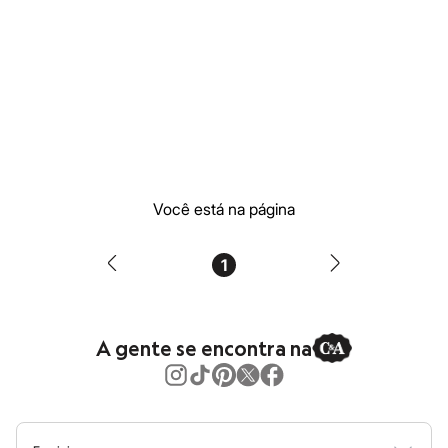
Moda esportiva
Shorts e Saias
Vestidos
Masculino
Em alta
Dia dos Pais
Inverno
Novidades
Roupas
Bermudas
Camisas
Calças
Você está na página
Camisetas e Regatas
Casacos e Jaquetas
Jeans
1
Polos
Acessórios
Bolsas e Mochilas
Chapéus e Bonés
A gente se encontra na
Cintos
Carteiras
Óculos
Relógios
Calçados
Botas