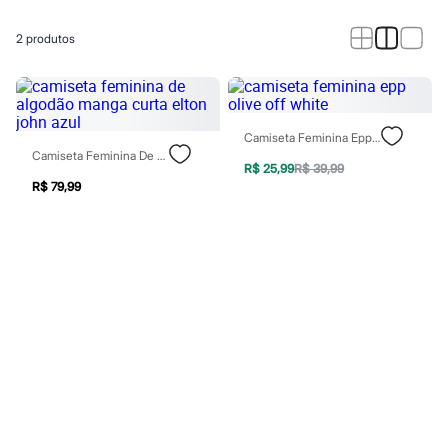
Calças
Casacos e Jaquetas
Jeans
2
produtos
Macacões
Saias
Shorts e Bermudas
Vestidos
Acessórios
Camiseta Feminina Epp Olive Off White
Bolsas
Camiseta Feminina De Algodão Manga Curta Elton John Azul
Bonés e Chapéus
R$ 25,99
R$ 39,99
Bijoux
R$ 79,99
Cintos
Óculos
Relógios
Calçados
Botas
Chinelos
Rasteirinhas
Sandálias
Sapatilhas
Tênis
Marcas
City
Clock House
Mindset