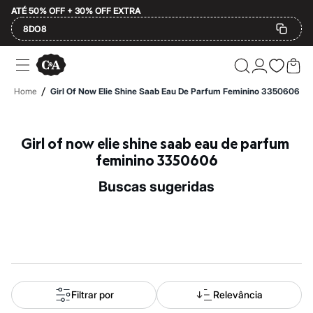
ATÉ 50% OFF + 30% OFF EXTRA
8DO8
Ofertas
Compre por Departamento
Feminino
/
Home
Girl Of Now Elie Shine Saab Eau De Parfum Feminino 3350606
Masculino
Infantil
Calçados
Mindse7
Girl of now elie shine saab eau de parfum 
Plus Size
feminino 3350606
Até 20% off
Até 40% off
buscas sugeridas
Até 60% off
A partir de 60% off
Feminino
Em alta
Inverno
Alfaiataria
Novidades
Roupas
Blusas e Camisetas
Filtrar por
Relevância
Básicos