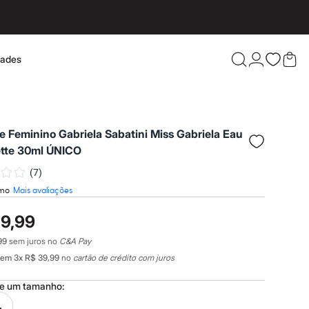
dades
Confira 
 Feminino Gabriela Sabatini Miss Gabriela Eau
de Toilette 30ml ÚNICO
(
7
)
imo
Mais avaliações
19,99
99
sem juros no
C&A Pay
em
3
x
R$ 39,99
no
cartão de crédito com juros
ne um
tamanho
:
L