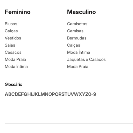
Sonic
Stitch
Feminino
Masculino
Beleza
Kits
Blusas
Camisetas
Perfumes árabes
Calças
Camisas
Novidades
Cabelos
Vestidos
Bermudas
Condicionador
Saias
Calças
Escovas e Pentes
Casacos
Moda Íntima
Finalizadores
Shampoo
Moda Praia
Jaquetas e Casacos
Tratamento
Moda Íntima
Moda Praia
Cuidados com o corpo
Hidratante
Protetor solar
Glossário
Tratamento
Cuidados com o rosto
A
B
C
D
E
F
G
H
I
J
K
L
M
N
O
P
Q
R
S
T
U
V
W
X
Y
Z
0-9
Esfoliante
Hidratante
Protetor solar
Tônicos
Maquiagens
Institucional
Produtos
Base
Batom
Sobre a C&A
Cartão C&A