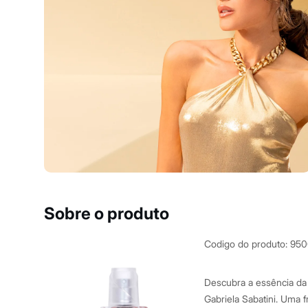
Shorts e Saias
Vestidos
Masculino
Em alta
Dia dos Pais
Inverno
Novidades
Roupas
Bermudas
Camisas
Calças
Camisetas e Regatas
Casacos e Jaquetas
Jeans
Polos
Acessórios
Bolsas e Mochilas
Sobre o produto
Chapéus e Bonés
Cintos
Carteiras
Codigo do produto
:
950
Óculos
Relógios
Calçados
Descubra a essência da
Botas
Gabriela Sabatini. Uma 
Chinelos