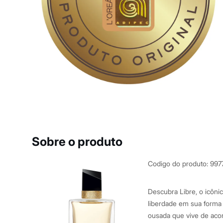
Yessica
Moda esportiva
Acessórios
Blusas
Calçados
Leggings
Shorts e Bermudas
Tops
Moda íntima
Calcinhas
Cintas e Modeladores
Meias
Pijamas
Sutiãs e Tops
Moda praia
Biquínis
Sobre o produto
Maiôs
Saídas de praia
Personagens
Codigo do produto
:
997
Plus size
Blusas e Camisetas
Calças
Descubra Libre, o icôni
Casacos e Jaquetas
liberdade em sua forma m
Jeans
ousada que vive de aco
Moda esportiva