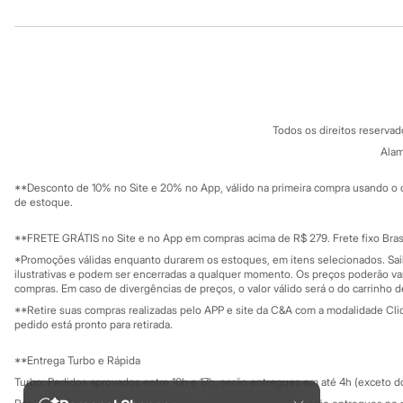
Institucional
Produtos
Sonic
Stitch
Beleza
Sobre a C&A
Cartão C&A
Kits
Sobre o cartã
Fornecedores
Perfumes árabes
Novidades
Termos e condições
C&A&VC
Conheça o pr
Cabelos
Política de privacidade
Condicionador
Todos os direitos reserva
Trabalhe conosco
C&A Pay
Escovas e Pentes
Sobre o C&A P
Alam
Finalizadores
Sustentabilidade
Solicite seu ca
Shampoo
Mapa do site
**Desconto de 10% no Site e 20% no App, válido na primeira compra usando o 
Tratamento
Governança
Investidores
de estoque.
Cuidados com o corpo
Ouvidoria / Rel
Hidratante
Sala de imprensa
Educação fina
**FRETE GRÁTIS no Site e no App em compras acima de R$ 279. Frete fixo Brasi
Protetor solar
Privacidade
Tratamento
Sustentabilida
*Promoções válidas enquanto durarem os estoques, em itens selecionados. Sa
Configuração de cookies
Cuidados com o rosto
ilustrativas e podem ser encerradas a qualquer momento. Os preços poderão var
Esfoliante
Minha privacidade
compras. Em caso de divergências de preços, o valor válido será o do carrinho 
Hidratante
**Retire suas compras realizadas pelo APP e site da C&A com a modalidade Clique
Protetor solar
pedido está pronto para retirada.
Tônicos
Maquiagens
**Entrega Turbo e Rápida
Base
Turbo: Pedidos aprovados entre 10h e 17h, serão entregues em até 4h (exceto d
Batom