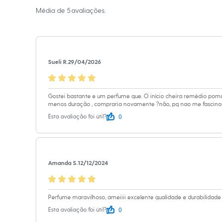
A gente se encontra na
Sapatos
Média de
5
avaliações.
Sandálias e Papetes
Informacoes gerai
Tênis
Moda esportiva
Cor
:
Único
Acessórios
Marcas
:
Yves 
Bermudas
Camisetas
Sueli R.
29/04/2026
Calças
Calçados
Regatas
Moda íntima
Gostei bastante e um perfume que. O início cheira remédio po
Cuecas
menos duração , compraria novamente ?não, pq nao me fascino
Meias
0
Esta avaliação foi útil?
Pijamas
Moda praia
Personagens
Plus size
Blusas e Camisetas
Amanda S.
12/12/2024
Calças
Camisas
Casacos e Jaquetas
Jeans
Perfume maravilhoso, ameiiii excelente qualidade e durabilidade 
Moda esportiva
Shorts e Bermudas
0
Esta avaliação foi útil?
Todos os produtos