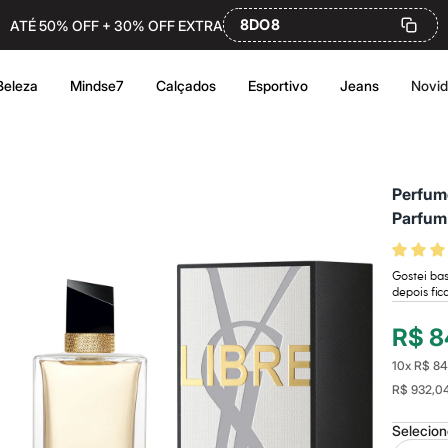
8DO8
ATÉ 50% OFF + 30% OFF EXTRA
Beleza
Mindse7
Calçados
Esportivo
Jeans
Novi
Perfume
Parfum
Gostei ba
depois fic
R$ 8
10
x
R$ 84
R$ 932,0
Selecio