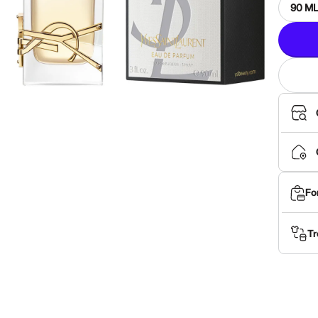
90 M
Fo
Tr