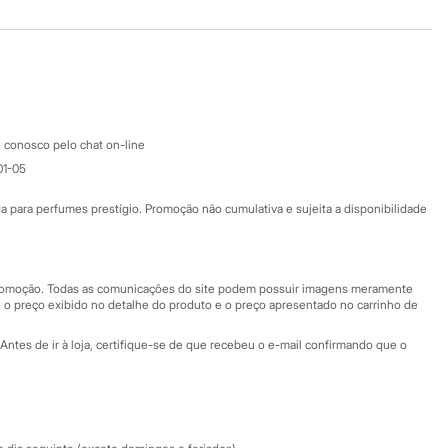
Baixe o app
Google store
Apple store
Atendimento
 conosco pelo chat on-line
01-05
Ajuda
Fale conosco
ara perfumes prestígio. Promoção não cumulativa e sujeita a disponibilidade
Nossas lojas
Nossas lojas plus size
Central de ética
 promoção. Todas as comunicações do site podem possuir imagens meramente
 o preço exibido no detalhe do produto e o preço apresentado no carrinho de
Eventos
Antes de ir à loja, certifique-se de que recebeu o e-mail confirmando que o
Especial Dia dos Pais