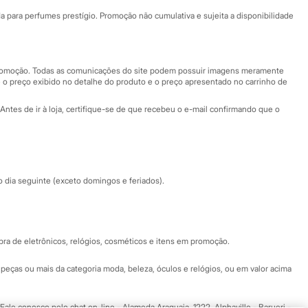
Fale conosco
ara perfumes prestígio. Promoção não cumulativa e sujeita a disponibilidade
Nossas lojas
Nossas lojas plus size
Central de ética
 promoção. Todas as comunicações do site podem possuir imagens meramente
 o preço exibido no detalhe do produto e o preço apresentado no carrinho de
Eventos
Antes de ir à loja, certifique-se de que recebeu o e-mail confirmando que o
Especial Dia dos Pais
dia seguinte (exceto domingos e feriados).
a de eletrônicos, relógios, cosméticos e itens em promoção.
peças ou mais da categoria moda, beleza, óculos e relógios, ou em valor acima
 Fale conosco pelo
chat on-line
- Alameda Araguaia, 1222, Alphaville - Barueri -