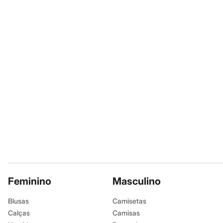
Moda esportiva
Shorts e Bermudas
Todos os produtos
Infantil
Em alta
Arrumadinho para os meninos
Romântico para as meninas
Inverno
Novidades
Roupas menina
0 a 24 meses
1 a 5 anos
4 a 12 anos
10 a 16 anos
Roupas menino
0 a 24 meses
1 a 5 anos
4 a 12 anos
10 a 16 anos
Acessórios
Feminino
Masculino
Recém-nascido
Bolsas e Mochilas
Blusas
Camisetas
Chapéus
Calçados
Calças
Camisas
Botas