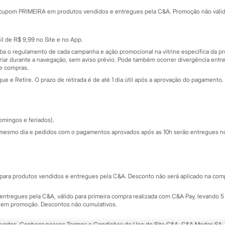
rtão
Cupons de desconto
cupom PRIMEIRA em produtos vendidos e entregues pela C&A. Promoção não válida p
Cartão presente
atórios
Sobre o cartão presente
nceira
l de R$ 9,99 no Site e no App.
de
iba o regulamento de cada campanha e ação promocional na vitrine específica da
iar durante a navegação, sem aviso prévio. Pode também ocorrer divergência entre
de compras.
 e Retire. O prazo de retirada é de até 1 dia útil após a aprovação do pagamento. 
omingos e feriados).
mesmo dia e pedidos com o pagamentos aprovados após as 10h serão entregues no 
Segurança e qualidade
ara produtos vendidos e entregues pela C&A. Desconto não será aplicado na compr
ntregues pela C&A, válido para primeira compra realizada com C&A Pay, levando 5 
s em promoção. Descontos não cumulativos.
rvados.
Conheça nossos Termos e Condições de Uso do Site C&A
. C&A Modas SA.