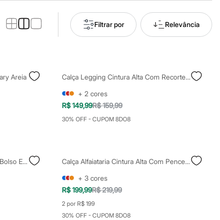
Filtrar por
Relevância
ary Areia
Calça Legging Cintura Alta Com Recorte Canelado Esportiva Azul Marinho
+
2
cores
R$ 149,99
R$ 159,99
30% OFF - CUPOM 8DO8
Calça Legging Cintura Alta Com Bolso Esportiva Verde
Calça Alfaiataria Cintura Alta Com Pences - Off White
+
3
cores
R$ 199,99
R$ 219,99
2 por R$ 199
30% OFF - CUPOM 8DO8