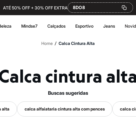
8DO8
ATÉ 50% OFF + 30% OFF EXTRA
Beleza
Mindse7
Calçados
Esportivo
Jeans
Novi
/
Home
Calca Cintura Alta
Calca cintura alt
buscas sugeridas
 alta
calca alfaiataria cintura alta com pences
calca ci