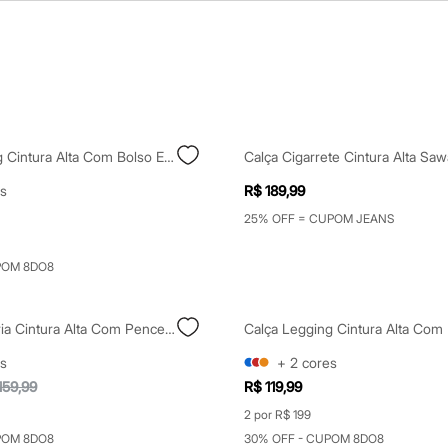
Calça Legging Cintura Alta Com Bolso Esportiva Preta
Calça Cigarrete Cintura Alta Saw
s
R$ 189,99
25% OFF = CUPOM JEANS
POM 8DO8
Calça Alfaiataria Cintura Alta Com Pences - Azul Marinho
s
+
2
cores
159,99
R$ 119,99
2 por R$ 199
POM 8DO8
30% OFF - CUPOM 8DO8