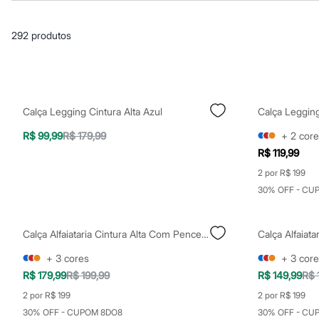
Blusas e Camisetas
Básicos
Calças
292
produtos
Casacos e Jaquetas
Jeans
Macacões
Saias
Shorts e Bermudas
Vestidos
Calça Legging Cintura Alta Azul
Acessórios
Bolsas
R$ 99,99
R$ 179,99
+
2
core
Bonés e Chapéus
R$ 119,99
Bijoux
Cintos
2 por R$ 199
Óculos
30% OFF - CU
Relógios
Calçados
Botas
Chinelos
Calça Alfaiataria Cintura Alta Com Pences - Preto
Rasteirinhas
+
3
cores
+
3
core
Sandálias
Sapatilhas
R$ 179,99
R$ 199,99
R$ 149,99
R$ 
Tênis
2 por R$ 199
2 por R$ 199
Marcas
City
30% OFF - CUPOM 8DO8
30% OFF - CU