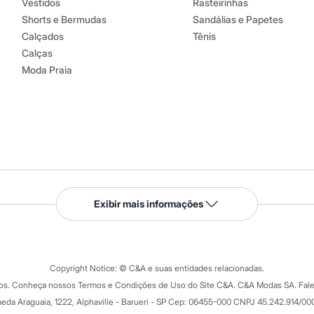
Vestidos
Rasteirinhas
Shorts e Bermudas
Sandálias e Papetes
Calçados
Tênis
Calças
Moda Praia
Serviços
Exibir mais informações
Tipos de serviços
o C&A
Clique e retire
Trocas e devoluções
ograma
Copyright Notice: © C&A e suas entidades relacionadas.
Formas de pagamento
dos. Conheça nossos Termos e Condições de Uso do Site C&A. C&A Modas SA. Fale
Todas as vantagens
ay
eda Araguaia, 1222, Alphaville - Barueri - SP Cep: 06455-000 CNPJ 45.242.914/00
Minha C&A