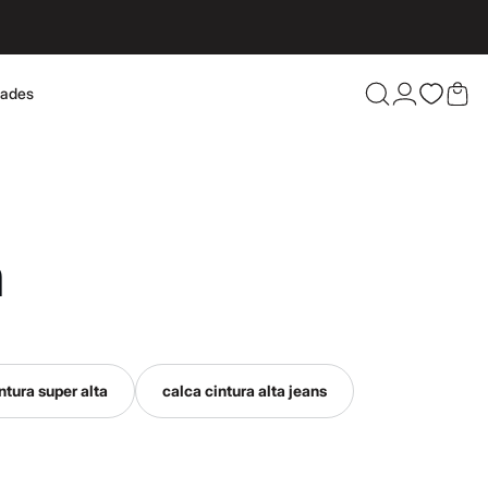
dades
Confira 
a
ntura super alta
calca cintura alta jeans