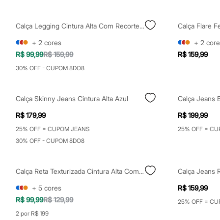
Clock House
Mindset
Sawary
Calça Legging Cintura Alta Com Recorte Canelado Esportiva Verde
Calça Flare F
Yessica
Moda esportiva
+
2
cores
+
2
core
Acessórios
R$ 99,99
R$ 159,99
R$ 159,99
Blusas
Calçados
30% OFF - CUPOM 8DO8
Leggings
Shorts e Bermudas
Tops
Calça Skinny Jeans Cintura Alta Azul
Moda íntima
Calcinhas
R$ 179,99
R$ 199,99
Cintas e Modeladores
Meias
25% OFF = CUPOM JEANS
25% OFF = CU
Pijamas
30% OFF - CUPOM 8DO8
Sutiãs e Tops
Moda praia
Biquínis
Maiôs
Calça Reta Texturizada Cintura Alta Com Elástico Marrom
Calça Jeans R
Saídas de praia
+
5
cores
R$ 159,99
Personagens
Plus size
R$ 99,99
R$ 129,99
25% OFF = CU
Blusas e Camisetas
2 por R$ 199
Calças