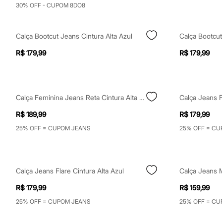
Casacos e Jaquetas
30% OFF - CUPOM 8DO8
Jeans
Moda esportiva
Shorts e Saias
Calça Bootcut Jeans Cintura Alta Azul
Calça Bootcut
Vestidos
Masculino
R$ 179,99
R$ 179,99
Em alta
Dia dos Pais
Inverno
Novidades
Roupas
Calça Feminina Jeans Reta Cintura Alta Slit Azul
Calça Jeans F
Bermudas
Camisas
R$ 189,99
R$ 179,99
Calças
Camisetas e Regatas
25% OFF = CUPOM JEANS
25% OFF = CU
Casacos e Jaquetas
Jeans
Polos
Acessórios
Calça Jeans Flare Cintura Alta Azul
Calça Jeans 
Bolsas e Mochilas
Chapéus e Bonés
R$ 179,99
R$ 159,99
Cintos
Carteiras
25% OFF = CUPOM JEANS
25% OFF = CU
Óculos
Relógios