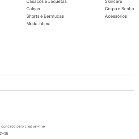
Casacos e Jaquetas
Skincare
Calças
Corpo e Banho
Shorts e Bermudas
Acessórios
Moda Íntima
Baixe o app
Google store
Apple store
Atendimento
 conosco pelo chat on-line
01-05
Ajuda