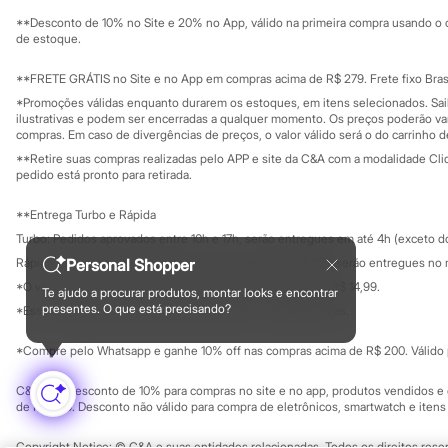
Solicite seu ca
Mapa do site
Minecraft
**Desconto de 10% no Site e 20% no App, válido na primeira compra usando o 
Governança
Naruto
Investidores
de estoque.
Patrulha Canina
Ouvidoria / Rel
Sala de imprensa
Sonic
Educação fina
**FRETE GRÁTIS no Site e no App em compras acima de R$ 279. Frete fixo Brasi
Stitch
Privacidade
Sustentabilida
*Promoções válidas enquanto durarem os estoques, em itens selecionados. Sa
Beleza
Configuração de cookies
ilustrativas e podem ser encerradas a qualquer momento. Os preços poderão var
Kits
Minha privacidade
compras. Em caso de divergências de preços, o valor válido será o do carrinho 
Perfumes árabes
Novidades
**Retire suas compras realizadas pelo APP e site da C&A com a modalidade Clique
pedido está pronto para retirada.
Cabelos
Condicionador
Escovas e Pentes
**Entrega Turbo e Rápida
Finalizadores
Turbo: Pedidos aprovados entre 10h e 17h, serão entregues em até 4h (exceto d
Shampoo
Rápida: Pedidos com os pagamentos aprovados até as 10h, serão entregues no 
Personal Shopper
Tratamento
Cuidados com o corpo
*O valor do frete para o turbo é R$ 24,99 e para a rápida é R$ 14,99.
Te ajudo a procurar produtos, montar looks e encontrar
Formas de pagamento
Hidratante
presentes. O que está precisando?
*Essa condição ainda não estará disponível em todas as lojas.
Protetor solar
Tratamento
*Compre pelo Whatsapp e ganhe 10% off nas compras acima de R$ 200. Válido p
Cuidados com o rosto
Esfoliante
C&A Pay: desconto de 10% para compras no site e no app, produtos vendidos e e
Hidratante
de R$ 400. Desconto não válido para compra de eletrônicos, smartwatch e iten
Protetor solar
Tônicos
Copyright Notice: © C&A e suas entidades relacionadas. Todos os direitos rese