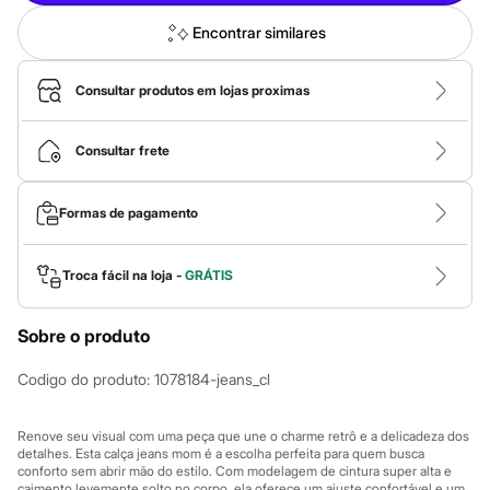
Sawary
Yessica
Encontrar similares
Moda esportiva
Acessórios
Blusas
Consultar produtos em lojas proximas
Calçados
Leggings
Shorts e Bermudas
Consultar frete
Tops
Moda íntima
Calcinhas
Formas de pagamento
Cintas e Modeladores
Meias
Pijamas
Troca fácil na loja -
GRÁTIS
Sutiãs e Tops
Moda praia
Biquínis
Sobre o produto
Maiôs
Saídas de praia
Personagens
Codigo do produto
:
1078184-jeans_cl
Plus size
Blusas e Camisetas
Calças
Renove seu visual com uma peça que une o charme retrô e a delicadeza dos
detalhes. Esta calça jeans mom é a escolha perfeita para quem busca
Casacos e Jaquetas
conforto sem abrir mão do estilo. Com modelagem de cintura super alta e
Jeans
caimento levemente solto no corpo, ela oferece um ajuste confortável e um