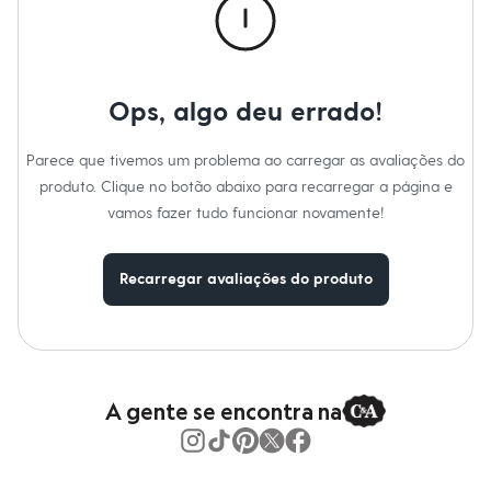
Chinelos
Material
:
100% algodão
Sapatos
Cor
:
Azul
Marcas
:
C&A
Sandálias e Papetes
Tipo
:
Jeans
Tênis
Gênero
:
Feminino
Moda esportiva
Ops, algo deu errado!
Acessórios
Cuidados com a peca:
Bermudas
Camisetas
Azul Claro.
Parece que tivemos um problema ao carregar as avaliações do
Calças
Calçados
produto. Clique no botão abaixo para recarregar a página e
Regatas
vamos fazer tudo funcionar novamente!
Moda íntima
Cuecas
Meias
Recarregar avaliações do produto
Pijamas
Moda praia
Personagens
Plus size
Blusas e Camisetas
Calças
Camisas
A gente se encontra na
Casacos e Jaquetas
Jeans
Moda esportiva
Shorts e Bermudas