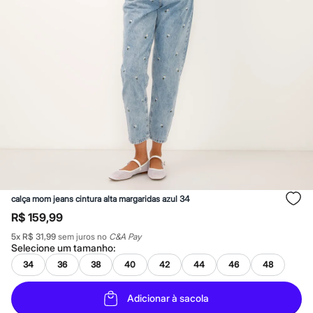
Calças
Casacos e Jaquetas
Jeans
Macacões
Saias
Shorts e Bermudas
Vestidos
Acessórios
Bolsas
Bonés e Chapéus
Bijoux
Cintos
Óculos
Relógios
Calçados
Botas
calça mom jeans cintura alta margaridas azul 34
Chinelos
Rasteirinhas
R$ 159,99
Sandálias
5
x
R$ 31,99
sem juros no
C&A Pay
Sapatilhas
Selecione um
tamanho
:
Tênis
Marcas
34
36
38
40
42
44
46
48
City
Clock House
Adicionar à sacola
Mindset