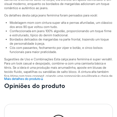
Moda esportiva
visual moderno, enquanto os bordados de margaridas adicionam um toque
Shorts e Saias
romântico e autêntico ao jeans.
Vestidos
Masculino
Os detalhes desta calça jeans feminina foram pensados para você:
Em alta
Modelagem mom com cintura super alta e pernas afuniladas, um clássico
Dia dos Pais
dos anos 90 que voltou com tudo.
Inverno
Confeccionada em jeans 100% algodão, proporcionando um toque firme
Novidades
e estruturado, típico do denim tradicional.
Roupas
Bordados delicados de margaridas na parte frontal, trazendo um toque
Bermudas
de personalidade à peça.
Cós com passantes, fechamento por zíper e botão, e cinco bolsos
Camisas
funcionais para maior praticidade.
Calças
Camisetas e Regatas
Sugestões de Uso e Combinações Esta calça jeans feminina é super versátil.
Casacos e Jaquetas
Para um look casual e despojado, combine-a com uma camiseta básica e
Jeans
tênis. Se a ideia é uma produção mais arrumadinha, aposte em blusas de
Polos
tecido fluido, sapatilhas ou sandálias de salto bloco. A cintura alta também
fica ótima com tops cropped, criando uma composição equilibrada e cheia de
Acessórios
↓
Mais detalhes do produto
estilo para diversas ocasiões.
Bolsas e Mochilas
Opiniões do produto
Chapéus e Bonés
A gente se encontra na C&A! ❤
Cintos
Carteiras
A Modelo veste tamanho 38.
Suas medidas são:
Óculos
Altura: 173cm / Busto: 81cm / Cintura: 65cm / Quadril: 89cm.
Relógios
Calçados
Informacoes gerais:
Botas