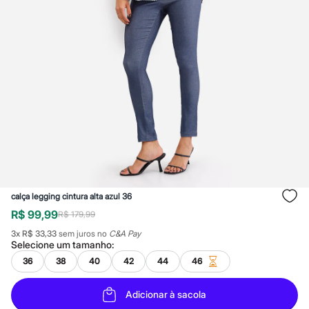
Roupas
Blusas e Camisetas
Básicos
Calças
Casacos e Jaquetas
Jeans
Macacões
Saias
Shorts e Bermudas
Vestidos
Acessórios
Bolsas
Bonés e Chapéus
Bijoux
Cintos
Óculos
calça legging cintura alta azul 36
Relógios
Calçados
R$ 99,99
R$ 179,99
Botas
3
x
R$ 33,33
sem juros no
C&A Pay
Chinelos
Selecione um
tamanho
:
Rasteirinhas
Sandálias
36
38
40
42
44
46
Sapatilhas
Tênis
Adicionar à sacola
Marcas