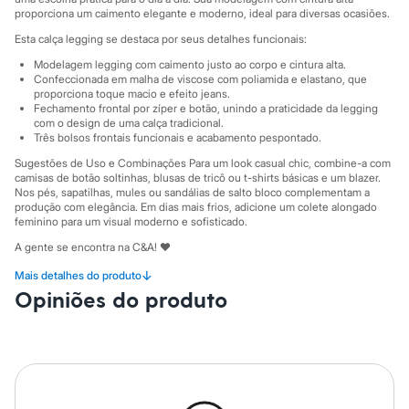
Calças
proporciona um caimento elegante e moderno, ideal para diversas ocasiões.
Casacos e Jaquetas
Jeans
Esta calça legging se destaca por seus detalhes funcionais:
Moda esportiva
Modelagem legging com caimento justo ao corpo e cintura alta.
Shorts e Saias
Confeccionada em malha de viscose com poliamida e elastano, que
Vestidos
proporciona toque macio e efeito jeans.
Masculino
Fechamento frontal por zíper e botão, unindo a praticidade da legging
Em alta
com o design de uma calça tradicional.
Dia dos Pais
Três bolsos frontais funcionais e acabamento pespontado.
Inverno
Sugestões de Uso e Combinações Para um look casual chic, combine-a com
Novidades
camisas de botão soltinhas, blusas de tricô ou t-shirts básicas e um blazer.
Roupas
Nos pés, sapatilhas, mules ou sandálias de salto bloco complementam a
Bermudas
produção com elegância. Em dias mais frios, adicione um colete alongado
Camisas
feminino para um visual moderno e sofisticado.
Calças
A gente se encontra na C&A! ❤
Camisetas e Regatas
Casacos e Jaquetas
↓
Mais detalhes do produto
Jeans
A Modelo veste tamanho 38.
Suas medidas são:
Opiniões do produto
Polos
Altura: 173cm / Busto: 81cm / Cintura: 65cm / Quadril: 89cm.
Acessórios
Bolsas e Mochilas
Informacoes gerais:
Chapéus e Bonés
Material
:
73% viscose, 24% poliamida, 3% elastano
Cintos
Cor
:
Azul
Carteiras
Marcas
:
C&A
Óculos
Tipo
:
Básico