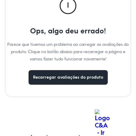
Relógios
Gênero
:
Feminino
Calçados
Botas
Chinelos
Sapatos
Ops, algo deu errado!
Sandálias e Papetes
Tênis
Moda esportiva
Parece que tivemos um problema ao carregar as avaliações do
Acessórios
Bermudas
produto. Clique no botão abaixo para recarregar a página e
Camisetas
vamos fazer tudo funcionar novamente!
Calças
Calçados
Regatas
Recarregar avaliações do produto
Moda íntima
Cuecas
Meias
Pijamas
Moda praia
Personagens
Plus size
Blusas e Camisetas
Calças
Camisas
Casacos e Jaquetas