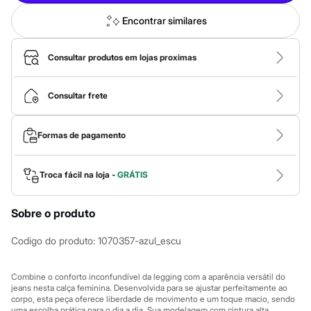
City
Clock House
Encontrar similares
Mindset
Sawary
Yessica
Consultar produtos em lojas proximas
Moda esportiva
Acessórios
Blusas
Consultar frete
Calçados
Leggings
Shorts e Bermudas
Formas de pagamento
Tops
Moda íntima
Calcinhas
Troca fácil na loja -
GRÁTIS
Cintas e Modeladores
Meias
Pijamas
Sobre o produto
Sutiãs e Tops
Moda praia
Biquínis
Codigo do produto
:
1070357-azul_escu
Maiôs
Saídas de praia
Personagens
Combine o conforto inconfundível da legging com a aparência versátil do
jeans nesta calça feminina. Desenvolvida para se ajustar perfeitamente ao
Plus size
corpo, esta peça oferece liberdade de movimento e um toque macio, sendo
Blusas e Camisetas
uma escolha prática para o dia a dia. Sua modelagem com cintura alta