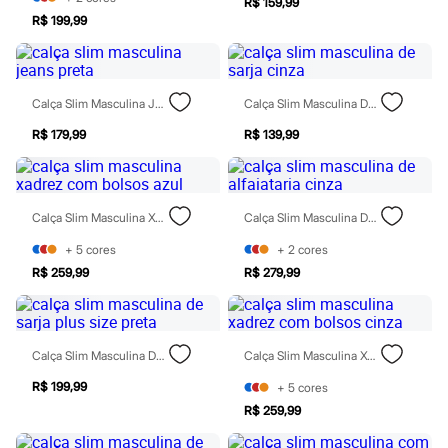
R$ 159,99
Todos os produtos
R$ 199,99
Infantil
Em alta
Arrumadinho para os meninos
Romântico para as meninas
Inverno
Calça Slim Masculina Jeans Preta
Calça Slim Masculina De Sarja Cinza
Novidades
Roupas menina
R$ 179,99
R$ 139,99
0 a 24 meses
1 a 5 anos
4 a 12 anos
10 a 16 anos
Calça Slim Masculina Xadrez Com Bolsos Azul
Calça Slim Masculina De Alfaiataria Cinza
Roupas menino
0 a 24 meses
+
5
cores
+
2
cores
1 a 5 anos
R$ 259,99
R$ 279,99
4 a 12 anos
10 a 16 anos
Acessórios
Recém-nascido
Bolsas e Mochilas
Calça Slim Masculina De Sarja Plus Size Preta
Calça Slim Masculina Xadrez Com Bolsos Cinza
Chapéus
Calçados
R$ 199,99
+
5
cores
Botas
R$ 259,99
Chinelos
Pantufas