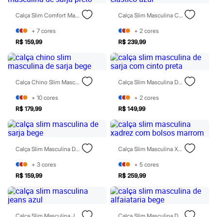
Sawary
Yessica
Calça Slim Comfort Masculina De Sarja Preto
Calça Slim Masculina Cós Elástico Azul
Moda esportiva
Acessórios
+
7
cores
+
2
cores
Blusas
R$ 159,99
R$ 239,99
Calçados
Leggings
Shorts e Bermudas
Tops
Moda íntima
Calça Chino Slim Masculina De Sarja Bege
Calça Slim Masculina De Sarja Com Cinto Preta
Calcinhas
Cintas e Modeladores
+
10
cores
+
2
cores
Meias
R$ 179,99
R$ 149,99
Pijamas
Sutiãs e Tops
Moda praia
Biquínis
Calça Slim Masculina De Sarja Bege
Calça Slim Masculina Xadrez Com Bolsos Marrom
Maiôs
Saídas de praia
+
3
cores
+
5
cores
Personagens
Plus size
R$ 159,99
R$ 259,99
Blusas e Camisetas
Calças
Casacos e Jaquetas
Jeans
Calça Slim Masculina Jeans Azul
Calça Slim Masculina De Alfaiataria Bege