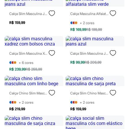
Patrulha Canina
Sonic
Calça Slim Masculina Jeans Azul
Calça Masculina Alfaiataria Slim Verde
Stitch
Beleza
R$ 159,99
+
2
cores
Kits
Perfumes árabes
R$ 169,99
R$ 199,99
Novidades
Cabelos
Condicionador
Escovas e Pentes
Calça Slim Masculina Xadrez Com Bolsos Cinza
Calça Slim Masculina Jeans Azul
Finalizadores
Shampoo
R$ 99,99
R$ 209,99
+
6
cores
Tratamento
R$ 239,99
R$ 259,99
Cuidados com o corpo
Hidratante
Protetor solar
Tratamento
Cuidados com o rosto
Calça Chino Slim Masculina Com Linho Bege
Calça Slim Chino Masculina De Sarja Preta
Esfoliante
Hidratante
+
2
cores
+
2
cores
Protetor solar
R$ 219,99
R$ 159,99
Tônicos
Maquiagens
Base
Batom