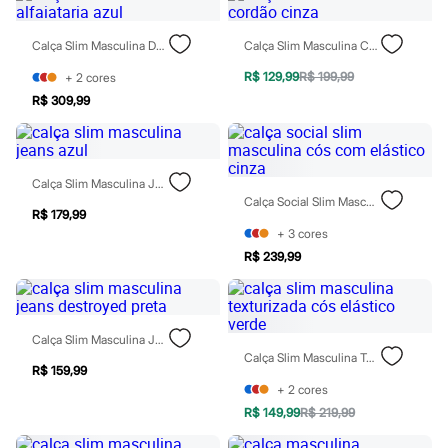
Rasteirinhas
Sandálias
Calça Slim Masculina De Alfaiataria Azul
Calça Slim Masculina Com Cordão Cinza
Tênis
Diversão
R$ 129,99
R$ 199,99
+
2
cores
Marcas
Baby Club
R$ 309,99
Fifteen
Miss Fifteen
Palomino
Moda íntima
Calça Slim Masculina Jeans Azul
Calcinhas
Calça Social Slim Masculina Cós Com Elástico Cinza
Cuecas
R$ 179,99
Meias
+
3
cores
Pijamas
R$ 239,99
Moda praia
Biquínis e Maiôs
Blusas de proteção
Sungas
Personagens
Calça Slim Masculina Jeans Destroyed Preta
Bluey
Calça Slim Masculina Texturizada Cós Elástico Verde
Disney
R$ 159,99
Hello Kitty
+
2
cores
Homem Aranha
R$ 149,99
R$ 219,99
Minecraft
Naruto