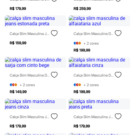
Moda esportiva
Shorts e Saias
R$ 179,99
R$ 259,99
Vestidos
Masculino
Em alta
Dia dos Pais
Calça Slim Masculina Jeans Estonada Preta
Calça Slim Masculina De Alfaiataria Azul
Inverno
Novidades
R$ 159,99
+
2
cores
Roupas
Bermudas
R$ 199,99
Camisas
Calças
Camisetas e Regatas
Casacos e Jaquetas
Calça Slim Masculina De Sarja Com Cinto Bege
Calça Slim Masculina De Alfaiataria Cinza
Jeans
Polos
+
2
cores
+
2
cores
Acessórios
R$ 149,99
R$ 199,99
Bolsas e Mochilas
Chapéus e Bonés
Cintos
Carteiras
Óculos
Calça Slim Masculina Jeans Cinza
Calça Slim Masculina Jeans Preta
Relógios
Calçados
R$ 179,99
R$ 179,99
Botas