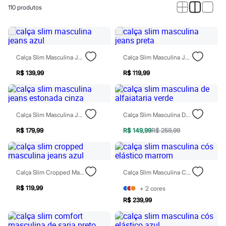
Calças
110
produtos
Casacos e Jaquetas
Jeans
Macacões
Saias
Shorts e Bermudas
Vestidos
Calça Slim Masculina Jeans Azul
Calça Slim Masculina Jeans Preta
Acessórios
Bolsas
R$ 139,99
R$ 119,99
Bonés e Chapéus
Bijoux
Cintos
Óculos
Calça Slim Masculina Jeans Estonada Cinza
Calça Slim Masculina De Alfaiataria Verde
Relógios
Calçados
R$ 179,99
R$ 149,99
R$ 259,99
Botas
Chinelos
Rasteirinhas
Sandálias
Calça Slim Cropped Masculina Jeans Azul
Calça Slim Masculina Cós Elástico Marrom
Sapatilhas
Tênis
R$ 119,99
+
2
cores
Marcas
City
R$ 239,99
Clock House
Mindset