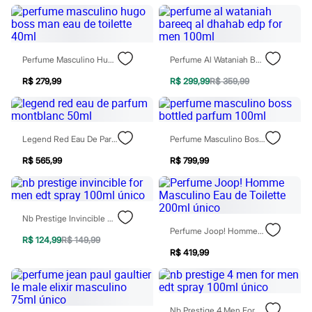
Chinelos
Sapatos
Sandálias e Papetes
Tênis
Moda esportiva
Perfume Masculino Hugo Boss Man Eau De Toilette 40ml
Perfume Al Wataniah Bareeq Al Dhahab Edp For Men 100ml
Acessórios
Bermudas
R$ 279,99
R$ 299,99
R$ 359,99
Camisetas
Calças
Calçados
Regatas
Legend Red Eau De Parfum Montblanc 50ml
Perfume Masculino Boss Bottled Parfum 100ml
Moda íntima
Cuecas
R$ 565,99
R$ 799,99
Meias
Pijamas
Moda praia
Personagens
Plus size
Nb Prestige Invincible For Men Edt Spray 100ml Único
Blusas e Camisetas
Perfume Joop! Homme Masculino Eau De Toilette 200ml Único
R$ 124,99
R$ 149,99
Calças
R$ 419,99
Camisas
Casacos e Jaquetas
Jeans
Moda esportiva
Shorts e Bermudas
Nb Prestige 4 Men For Men Edt Spray 100ml Único