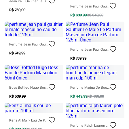
Sawary
Jean Paul Gaultier Le Beau Edt Masculino 125ml Único
Yessica
Perfume Jean Paul Gaultier Le Beau Masculino Eau De Toilette 75ml
R$ 769,99
Moda esportiva
R$ 639,99
R$ 649,99
Acessórios
Blusas
Calçados
Leggings
Shorts e Bermudas
Tops
Perfume Jean Paul Gaultier Le Male Masculino Eau De Toilette 125ml
Moda íntima
Perfume Jean Paul Gaultier Le Male Le Parfum Masculino Eau De Parfum 125ml Único
Calcinhas
R$ 749,99
Cintas e Modeladores
R$ 769,99
Meias
Pijamas
Sutiãs e Tops
Moda praia
Biquínis
Boss Bottled Hugo Boss Eau De Parfum Masculino 50ml Único
Perfume Marina De Bourbon Le Prince Elegant Man Edp 100ml
Maiôs
Saídas de praia
R$ 539,99
R$ 449,99
R$ 469,99
Personagens
Plus size
Blusas e Camisetas
Calças
Casacos e Jaquetas
Kenz Al Malik Eau De Parfum 100ml
Jeans
Perfume Ralph Lauren Polo Blue Parfum Masculino - 125ml