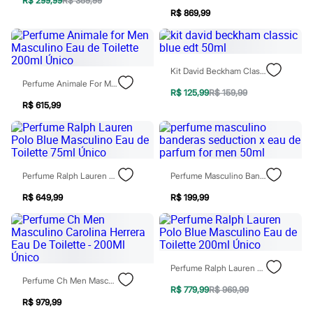
R$ 299,99
R$ 359,99
Moda esportiva
R$ 869,99
Shorts e Saias
Vestidos
Masculino
Em alta
Dia dos Pais
Kit David Beckham Classic Blue Edt 50ml
Inverno
Perfume Animale For Men Masculino Eau De Toilette 200ml Único
Novidades
R$ 125,99
R$ 159,99
Roupas
R$ 615,99
Bermudas
Camisas
Calças
Camisetas e Regatas
Casacos e Jaquetas
Perfume Ralph Lauren Polo Blue Masculino Eau De Toilette 75ml Único
Perfume Masculino Banderas Seduction X Eau De Parfum For Men 50ml
Jeans
Polos
R$ 649,99
R$ 199,99
Acessórios
Bolsas e Mochilas
Chapéus e Bonés
Cintos
Carteiras
Óculos
Perfume Ralph Lauren Polo Blue Masculino Eau De Toilette 200ml Único
Relógios
Perfume Ch Men Masculino Carolina Herrera Eau De Toilette - 200Ml Único
R$ 779,99
R$ 969,99
Calçados
R$ 979,99
Botas