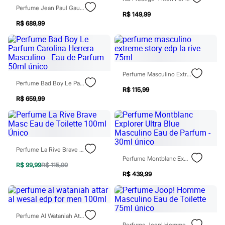
Todos os produtos
Perfume Jean Paul Gaultier Le Male Elixir Masculino 75ml Único
Infantil
R$ 149,99
Em alta
R$ 689,99
Arrumadinho para os meninos
Romântico para as meninas
Inverno
Novidades
Roupas menina
Perfume Masculino Extreme Story Edp La Rive 75ml
0 a 24 meses
Perfume Bad Boy Le Parfum Carolina Herrera Masculino - Eau De Parfum 50ml Único
1 a 5 anos
R$ 115,99
4 a 12 anos
R$ 659,99
10 a 16 anos
Roupas menino
0 a 24 meses
1 a 5 anos
4 a 12 anos
10 a 16 anos
Perfume La Rive Brave Masc Eau De Toilette 100ml Único
Acessórios
Perfume Montblanc Explorer Ultra Blue Masculino Eau De Parfum - 30ml Único
R$ 99,99
R$ 115,99
Recém-nascido
R$ 439,99
Bolsas e Mochilas
Chapéus
Calçados
Botas
Chinelos
Perfume Al Wataniah Attar Al Wesal Edp For Men 100ml
Pantufas
Perfume Joop! Homme Masculino Eau De Toilette 75ml Único