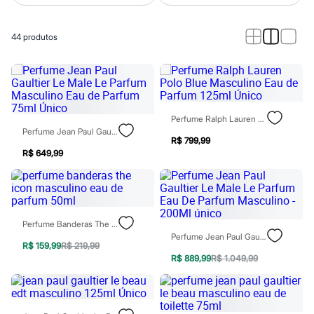
Calças
Casacos e Jaquetas
Jeans
44
produtos
Macacões
Saias
Shorts e Bermudas
Vestidos
Acessórios
Bolsas
Bonés e Chapéus
Perfume Ralph Lauren Polo Blue Masculino Eau De Parfum 125ml Único
Bijoux
Perfume Jean Paul Gaultier Le Male Le Parfum Masculino Eau De Parfum 75ml Único
Cintos
R$ 799,99
Óculos
R$ 649,99
Relógios
Calçados
Botas
Chinelos
Rasteirinhas
Perfume Banderas The Icon Masculino Eau De Parfum 50ml
Sandálias
Perfume Jean Paul Gaultier Le Male Le Parfum Eau De Parfum Masculino - 200Ml Único
Sapatilhas
R$ 159,99
R$ 219,99
Tênis
R$ 889,99
R$ 1.049,99
Marcas
City
Clock House
Mindset