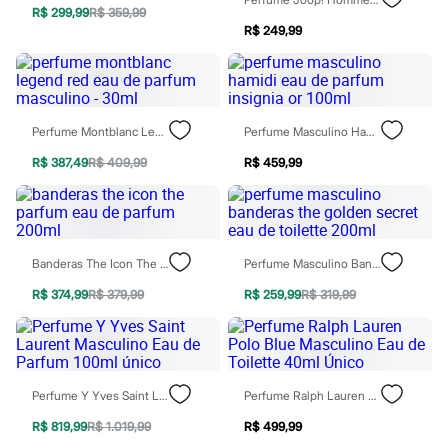
Rasteirinhas
R$ 299,99
R$ 359,99
Sandálias
R$ 249,99
Tênis
Diversão
Marcas
Baby Club
Fifteen
Perfume Montblanc Legend Red Eau De Parfum Masculino - 30ml
Perfume Masculino Hamidi Eau De Parfum Insignia Or 100ml
Miss Fifteen
Palomino
R$ 387,49
R$ 409,99
R$ 459,99
Moda íntima
Calcinhas
Cuecas
Meias
Pijamas
Moda praia
Banderas The Icon The Parfum Eau De Parfum 200ml
Perfume Masculino Banderas The Golden Secret Eau De Toilette 200ml
Biquínis e Maiôs
R$ 374,99
R$ 379,99
R$ 259,99
R$ 319,99
Blusas de proteção
Sungas
Personagens
Bluey
Disney
Hello Kitty
Perfume Y Yves Saint Laurent Masculino Eau De Parfum 100ml Único
Perfume Ralph Lauren Polo Blue Masculino Eau De Toilette 40ml Único
Homem Aranha
Minecraft
R$ 819,99
R$ 1.019,99
R$ 499,99
Naruto