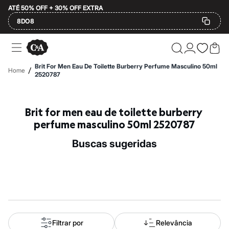
ATÉ 50% OFF + 30% OFF EXTRA
8DO8
Ofertas
Compre por Departamento
Feminino
Brit For Men Eau De Toilette Burberry Perfume Masculino 50ml
/
Home
Masculino
2520787
Infantil
Calçados
Mindse7
Brit for men eau de toilette burberry 
Plus Size
Até 20% off
perfume masculino 50ml 2520787
Até 40% off
Até 60% off
buscas sugeridas
A partir de 60% off
Feminino
Em alta
Inverno
Alfaiataria
Novidades
Roupas
Blusas e Camisetas
Básicos
Filtrar por
Relevância