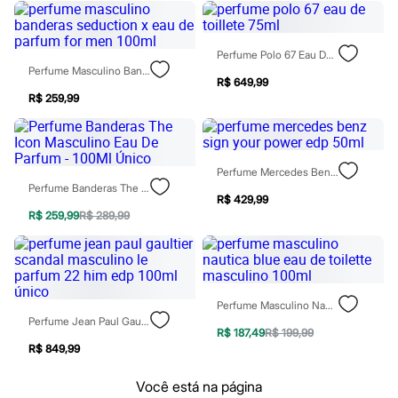
Patrulha Canina
Sonic
Stitch
Perfume Polo 67 Eau De Toillete 75ml
Beleza
Perfume Masculino Banderas Seduction X Eau De Parfum For Men 100ml
Kits
R$ 649,99
Perfumes árabes
R$ 259,99
Novidades
Cabelos
Condicionador
Escovas e Pentes
Finalizadores
Perfume Mercedes Benz Sign Your Power Edp 50ml
Shampoo
Perfume Banderas The Icon Masculino Eau De Parfum - 100Ml Único
R$ 429,99
Tratamento
R$ 259,99
R$ 289,99
Cuidados com o corpo
Hidratante
Protetor solar
Tratamento
Cuidados com o rosto
Esfoliante
Perfume Masculino Nautica Blue Eau De Toilette Masculino 100ml
Hidratante
Perfume Jean Paul Gaultier Scandal Masculino Le Parfum 22 Him Edp 100ml Único
Protetor solar
R$ 187,49
R$ 199,99
Tônicos
R$ 849,99
Maquiagens
Base
Você está na página
Batom