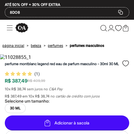
ATÉ 50% OFF + 30% OFF EXTRA
8DO8
Ofertas
Compre por Departamento
Feminino
Masculino
página inicial
beleza
perfumes
perfumes masculinos
>
>
>
Infantil
Calçados
Mindse7
perfume montblanc legend red eau de parfum masculino - 30ml 30 ML
Plus Size
2 calçados por R$189
(
1
)
2 peças por R$199
R$ 387,49
3 lingeries por R$99
R$ 409,99
3 itens de beleza por R$129
10
x
R$ 38,74
sem juros no
C&A Pay
Até 20% off
R$ 387,49
em
10
x
R$ 38,74
no
cartão de crédito com juros
Até 40% off
Selecione um
tamanho
:
Até 60% off
A partir de 60% off
30 ML
Feminino
Em alta
Adicionar à sacola
Inverno
Alfaiataria