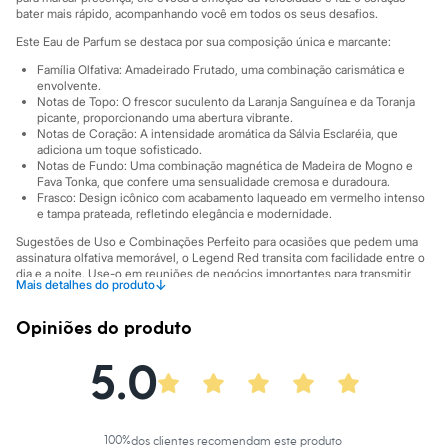
Marcas
bater mais rápido, acompanhando você em todos os seus desafios.
City
Clock House
Este Eau de Parfum se destaca por sua composição única e marcante:
Mindset
Família Olfativa: Amadeirado Frutado, uma combinação carismática e
Sawary
envolvente.
Yessica
Notas de Topo: O frescor suculento da Laranja Sanguínea e da Toranja
Moda esportiva
picante, proporcionando uma abertura vibrante.
Acessórios
Notas de Coração: A intensidade aromática da Sálvia Esclaréia, que
Blusas
adiciona um toque sofisticado.
Calçados
Notas de Fundo: Uma combinação magnética de Madeira de Mogno e
Fava Tonka, que confere uma sensualidade cremosa e duradoura.
Leggings
Frasco: Design icônico com acabamento laqueado em vermelho intenso
Shorts e Bermudas
e tampa prateada, refletindo elegância e modernidade.
Tops
Moda íntima
Sugestões de Uso e Combinações Perfeito para ocasiões que pedem uma
Calcinhas
assinatura olfativa memorável, o Legend Red transita com facilidade entre o
Cintas e Modeladores
dia e a noite. Use-o em reuniões de negócios importantes para transmitir
↓
Mais detalhes do produto
confiança ou em um evento social para garantir uma presença marcante. Sua
Meias
versatilidade permite que ele complemente desde um visual mais formal,
Pijamas
com alfaiataria, até um look casual e moderno, tornando-se um acessório
Opiniões do produto
Sutiãs e Tops
indispensável para o homem contemporâneo.
Moda praia
5.0
Biquínis
A gente se encontra na C&A! ❤
Maiôs
Informacoes gerais:
Saídas de praia
Personagens
Cor
:
Único
Plus size
Marcas
:
Montblanc
100
%
dos clientes recomendam este produto