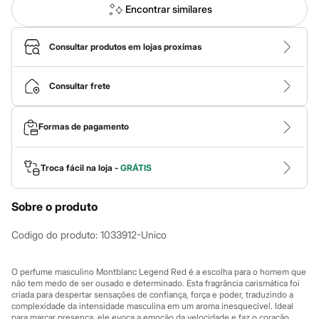
Novidades
Encontrar similares
Roupas
Blusas e Camisetas
Básicos
Consultar produtos em lojas proximas
Calças
Casacos e Jaquetas
Jeans
Consultar frete
Macacões
Saias
Shorts e Bermudas
Formas de pagamento
Vestidos
Acessórios
Bolsas
Bonés e Chapéus
Troca fácil na loja -
GRÁTIS
Bijoux
Cintos
Sobre o produto
Óculos
Relógios
Calçados
Codigo do produto
:
1033912-Unico
Botas
Chinelos
Rasteirinhas
O perfume masculino Montblanc Legend Red é a escolha para o homem que
Sandálias
não tem medo de ser ousado e determinado. Esta fragrância carismática foi
criada para despertar sensações de confiança, força e poder, traduzindo a
Sapatilhas
complexidade da intensidade masculina em um aroma inesquecível. Ideal
Tênis
para marcar presença, ele evoca a emoção da velocidade e faz o coração