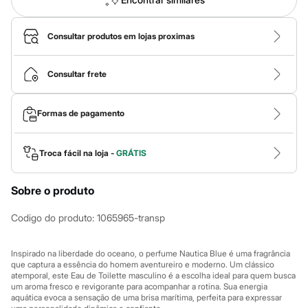
Calças
Casacos e Jaquetas
Jeans
Consultar produtos em lojas proximas
Macacões
Saias
Shorts e Bermudas
Consultar frete
Vestidos
Acessórios
Bolsas
Bonés e Chapéus
Formas de pagamento
Bijoux
Cintos
Óculos
Troca fácil na loja -
GRÁTIS
Relógios
Calçados
Botas
Sobre o produto
Chinelos
Rasteirinhas
Codigo do produto
:
1065965-transp
Sandálias
Sapatilhas
Tênis
Inspirado na liberdade do oceano, o perfume Nautica Blue é uma fragrância
Marcas
que captura a essência do homem aventureiro e moderno. Um clássico
City
atemporal, este Eau de Toilette masculino é a escolha ideal para quem busca
Clock House
um aroma fresco e revigorante para acompanhar a rotina. Sua energia
Mindset
aquática evoca a sensação de uma brisa marítima, perfeita para expressar