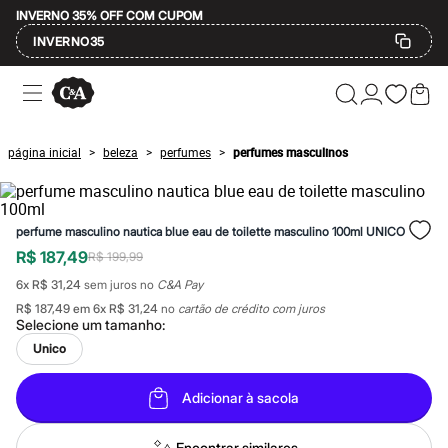
INVERNO 35% OFF COM CUPOM
INVERNO35
Ofertas
Compre por Departamento
Feminino
Masculino
página inicial
beleza
perfumes
perfumes masculinos
>
>
>
Infantil
Calçados
Mindse7
Plus Size
perfume masculino nautica blue eau de toilette masculino 100ml UNICO
Até 20% off
Até 40% off
R$ 187,49
R$ 199,99
Até 60% off
6
x
R$ 31,24
sem juros no
C&A Pay
A partir de 60% off
Feminino
R$ 187,49
em
6
x
R$ 31,24
no
cartão de crédito com juros
Em alta
Selecione um
tamanho
:
Inverno
Unico
Alfaiataria
Novidades
Roupas
Adicionar à sacola
Blusas e Camisetas
Básicos
Encontrar similares