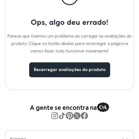
Moda esportiva
Shorts e Saias
Vestidos
Masculino
Ops, algo deu errado!
Em alta
Dia dos Pais
Inverno
Parece que tivemos um problema ao carregar as avaliações do
Novidades
produto. Clique no botão abaixo para recarregar a página e
Roupas
vamos fazer tudo funcionar novamente!
Bermudas
Camisas
Calças
Camisetas e Regatas
Recarregar avaliações do produto
Casacos e Jaquetas
Jeans
Polos
Acessórios
Bolsas e Mochilas
Chapéus e Bonés
A gente se encontra na
Cintos
Carteiras
Óculos
Relógios
Calçados
Botas