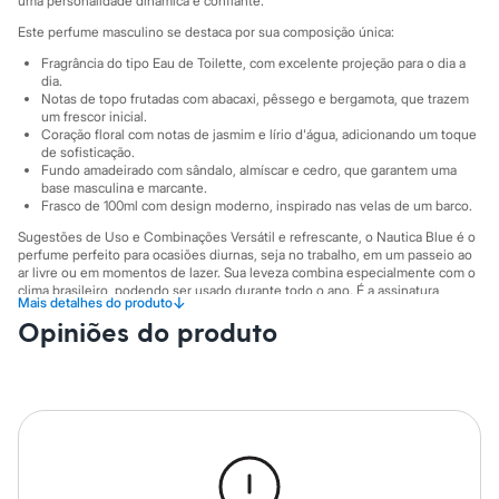
uma personalidade dinâmica e confiante.
Sawary
Yessica
Este perfume masculino se destaca por sua composição única:
Moda esportiva
Acessórios
Fragrância do tipo Eau de Toilette, com excelente projeção para o dia a
dia.
Blusas
Notas de topo frutadas com abacaxi, pêssego e bergamota, que trazem
Calçados
um frescor inicial.
Leggings
Coração floral com notas de jasmim e lírio d'água, adicionando um toque
Shorts e Bermudas
de sofisticação.
Tops
Fundo amadeirado com sândalo, almíscar e cedro, que garantem uma
Moda íntima
base masculina e marcante.
Calcinhas
Frasco de 100ml com design moderno, inspirado nas velas de um barco.
Cintas e Modeladores
Sugestões de Uso e Combinações Versátil e refrescante, o Nautica Blue é o
Meias
perfume perfeito para ocasiões diurnas, seja no trabalho, em um passeio ao
Pijamas
ar livre ou em momentos de lazer. Sua leveza combina especialmente com o
Sutiãs e Tops
clima brasileiro, podendo ser usado durante todo o ano. É a assinatura
↓
Mais detalhes do produto
Moda praia
olfativa ideal para o homem que transita entre o casual e o elegante sem
Biquínis
Opiniões do produto
esforço.
Maiôs
A gente se encontra na C&A! ❤
Saídas de praia
Personagens
Informacoes gerais:
Plus size
Marcas
:
Nautica
Blusas e Camisetas
Calças
Casacos e Jaquetas
Jeans