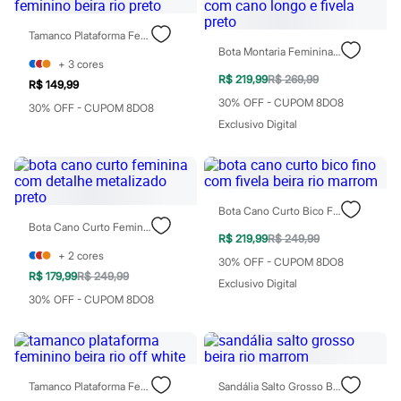
Sawary
Yessica
Moda esportiva
Tamanco Plataforma Feminino Beira Rio Preto
Acessórios
Bota Montaria Feminina Com Cano Longo E Fivela Preto
+
3
cores
Blusas
R$ 219,99
R$ 269,99
Calçados
R$ 149,99
Leggings
30% OFF - CUPOM 8DO8
30% OFF - CUPOM 8DO8
Shorts e Bermudas
Exclusivo Digital
Tops
Moda íntima
Calcinhas
Cintas e Modeladores
Meias
Bota Cano Curto Bico Fino Com Fivela Beira Rio Marrom
Pijamas
Bota Cano Curto Feminina Com Detalhe Metalizado Preto
Sutiãs e Tops
R$ 219,99
R$ 249,99
Moda praia
+
2
cores
Biquínis
30% OFF - CUPOM 8DO8
Maiôs
R$ 179,99
R$ 249,99
Exclusivo Digital
Saídas de praia
30% OFF - CUPOM 8DO8
Personagens
Plus size
Blusas e Camisetas
Calças
Casacos e Jaquetas
Tamanco Plataforma Feminino Beira Rio Off White
Sandália Salto Grosso Beira Rio Marrom
Jeans