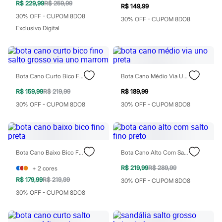
R$ 229,99
R$ 259,99
Rasteirinhas
R$ 149,99
Sandálias
30% OFF - CUPOM 8DO8
30% OFF - CUPOM 8DO8
Tênis
Exclusivo Digital
Diversão
Marcas
Baby Club
Fifteen
Miss Fifteen
Bota Cano Curto Bico Fino Salto Grosso Via Uno Marrom
Bota Cano Médio Via Uno Preta
Palomino
Moda íntima
R$ 159,99
R$ 219,99
R$ 189,99
Calcinhas
Cuecas
30% OFF - CUPOM 8DO8
30% OFF - CUPOM 8DO8
Meias
Pijamas
Moda praia
Biquínis e Maiôs
Blusas de proteção
Bota Cano Baixo Bico Fino Preta
Bota Cano Alto Com Salto Fino Preto
Sungas
Personagens
R$ 219,99
R$ 289,99
+
2
cores
Bluey
R$ 179,99
R$ 219,99
30% OFF - CUPOM 8DO8
Disney
Hello Kitty
30% OFF - CUPOM 8DO8
Homem Aranha
Minecraft
Naruto