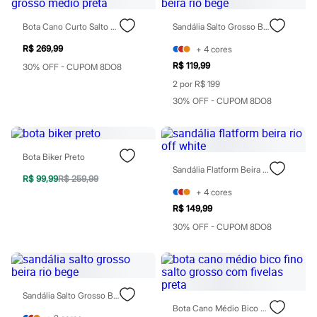
Patrulha Canina
Sonic
Bota Cano Curto Salto Grosso Médio Preta
Sandália Salto Grosso Beira Rio Bege
Stitch
Beleza
R$ 269,99
+
4
cores
Kits
R$ 119,99
30% OFF - CUPOM 8DO8
Perfumes árabes
2 por R$ 199
Novidades
Cabelos
30% OFF - CUPOM 8DO8
Condicionador
Escovas e Pentes
Finalizadores
Shampoo
Bota Biker Preto
Tratamento
Sandália Flatform Beira Rio Off White
Cuidados com o corpo
R$ 99,99
R$ 259,99
Hidratante
+
4
cores
Protetor solar
R$ 149,99
Tratamento
Cuidados com o rosto
30% OFF - CUPOM 8DO8
Esfoliante
Hidratante
Protetor solar
Tônicos
Maquiagens
Sandália Salto Grosso Beira Rio Bege
Base
Bota Cano Médio Bico Fino Salto Grosso Com Fivelas Preta
Batom