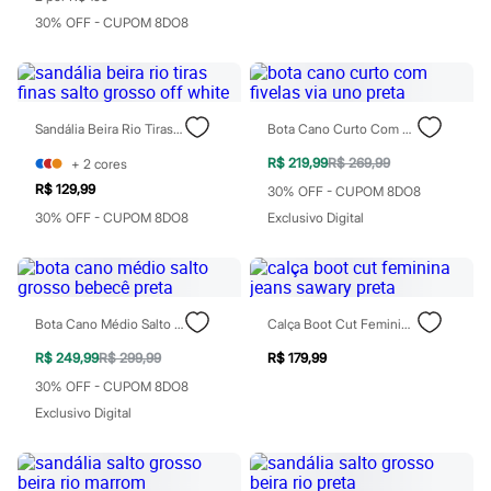
Chinelos
30% OFF - CUPOM 8DO8
Sapatos
Sandálias e Papetes
Tênis
Moda esportiva
Acessórios
Bermudas
Sandália Beira Rio Tiras Finas Salto Grosso Off White
Bota Cano Curto Com Fivelas Via Uno Preta
Camisetas
R$ 219,99
R$ 269,99
+
2
cores
Calças
Calçados
R$ 129,99
30% OFF - CUPOM 8DO8
Regatas
30% OFF - CUPOM 8DO8
Exclusivo Digital
Moda íntima
Cuecas
Meias
Pijamas
Moda praia
Personagens
Bota Cano Médio Salto Grosso Bebecê Preta
Calça Boot Cut Feminina Jeans Sawary Preta
Plus size
R$ 249,99
R$ 299,99
R$ 179,99
Blusas e Camisetas
Calças
30% OFF - CUPOM 8DO8
Camisas
Exclusivo Digital
Casacos e Jaquetas
Jeans
Moda esportiva
Shorts e Bermudas