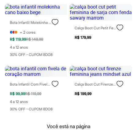
Perfumes
Perfumes femininos
Perfumes infantis
Perfumes masculinos
Todos os produtos
Bota Infantil Molekinha Cano Baixo Bege
Mindse7
Calça Boot Cut Petit Feminina De Sarja Com Fenda Sawary Marrom
+
2
cores
Novidades
R$ 179,99
Blusas
R$ 119,99
R$ 149,99
Calças
4 a 12 anos
Casacos e Jaquetas
Jeans
30% OFF - CUPOM 8DO8
Saias
Shorts e Bermudas
T-shirt
Vestidos
Acessórios
Bota Infantil Com Fivela De Coração Marrom
Calça Boot Cut Firenze Feminina Jeans Mindset Azul
Alfaiataria
Calçados
R$ 99,99
R$ 119,99
R$ 199,99
Guarda-roupa
4 a 12 anos
Moda esportiva
30% OFF - CUPOM 8DO8
Plus size
Special Basics
Calçados
Você está na página
Novidades
Feminino