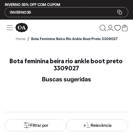
INVERNO 35% OFF COM CUPOM
INVERNO35
Ofertas
Compre por Departamento
Feminino
/
Home
Bota Feminina Beira Rio Ankle Boot Preto 3309027
Masculino
Infantil
Calçados
Mindse7
Bota feminina beira rio ankle boot preto 
Plus Size
3309027
Até 20% off
Até 40% off
buscas sugeridas
Até 60% off
A partir de 60% off
Feminino
Em alta
Inverno
Alfaiataria
Novidades
Roupas
Blusas e Camisetas
Filtrar por
Relevância
Básicos