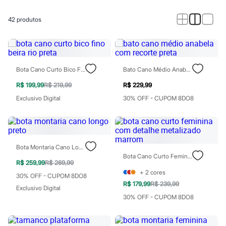
Calças
Casacos e Jaquetas
Jeans
42
produtos
Macacões
Saias
Shorts e Bermudas
Vestidos
Acessórios
Bota Cano Curto Bico Fino Beira Rio Preta
Bato Cano Médio Anabela Com Recorte Preta
Bolsas
Bonés e Chapéus
R$ 199,99
R$ 219,99
R$ 229,99
Bijoux
Exclusivo Digital
30% OFF - CUPOM 8DO8
Cintos
Óculos
Relógios
Calçados
Botas
Chinelos
Bota Montaria Cano Longo Preto
Rasteirinhas
Bota Cano Curto Feminina Com Detalhe Metalizado Marrom
R$ 259,99
R$ 269,99
Sandálias
+
2
cores
Sapatilhas
30% OFF - CUPOM 8DO8
Tênis
R$ 179,99
R$ 239,99
Exclusivo Digital
Marcas
30% OFF - CUPOM 8DO8
City
Clock House
Mindset