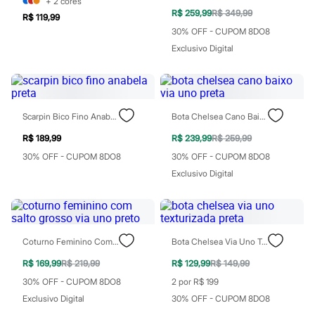
+
2
cores
Blush
R$ 259,99
R$ 349,99
R$ 119,99
Corretivo
30% OFF - CUPOM 8DO8
Gloss
Pó facial
Exclusivo Digital
Sombras
Al Wataniah
Banderas
Beleza C&A
Boca Rosa
Scarpin Bico Fino Anabela Preta
Bota Chelsea Cano Baixo Via Uno Preta
Bruna Tavares
Carolina Herrera
R$ 189,99
R$ 239,99
R$ 259,99
Ciclo
30% OFF - CUPOM 8DO8
30% OFF - CUPOM 8DO8
Fran by Franciny Ehlke
Exclusivo Digital
Jean Paul Gaultier
Lancôme
Mari Maria
Mascavo
Niina Secrets
Océane
Coturno Feminino Com Salto Grosso Via Uno Preto
Bota Chelsea Via Uno Texturizada Preta
Payot
Rabanne
R$ 169,99
R$ 219,99
R$ 129,99
R$ 149,99
Real Techniques
30% OFF - CUPOM 8DO8
2 por R$ 199
Vizzela
Exclusivo Digital
30% OFF - CUPOM 8DO8
Vult