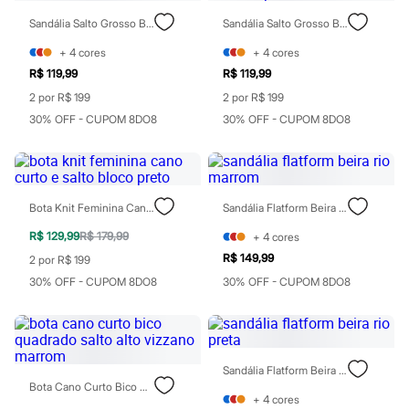
Todos os produtos
Sandália Salto Grosso Beira Rio Marrom
Sandália Salto Grosso Beira Rio Preta
Infantil
Em alta
+
4
cores
+
4
cores
Arrumadinho para os meninos
Romântico para as meninas
R$ 119,99
R$ 119,99
Inverno
2 por R$ 199
2 por R$ 199
Novidades
30% OFF - CUPOM 8DO8
30% OFF - CUPOM 8DO8
Roupas menina
0 a 24 meses
1 a 5 anos
4 a 12 anos
10 a 16 anos
Roupas menino
Bota Knit Feminina Cano Curto E Salto Bloco Preto
Sandália Flatform Beira Rio Marrom
0 a 24 meses
R$ 129,99
R$ 179,99
+
4
cores
1 a 5 anos
4 a 12 anos
R$ 149,99
2 por R$ 199
10 a 16 anos
30% OFF - CUPOM 8DO8
30% OFF - CUPOM 8DO8
Acessórios
Recém-nascido
Bolsas e Mochilas
Chapéus
Calçados
Botas
Sandália Flatform Beira Rio Preta
Chinelos
Bota Cano Curto Bico Quadrado Salto Alto Vizzano Marrom
+
4
cores
Pantufas