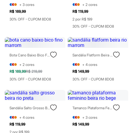
Moda esportiva
+
3
cores
+
2
cores
Shorts e Saias
R$ 169,99
R$ 119,99
Vestidos
Masculino
30% OFF - CUPOM 8DO8
2 por R$ 199
Em alta
30% OFF - CUPOM 8DO8
Dia dos Pais
Inverno
Novidades
Roupas
Bermudas
Camisas
Bota Cano Baixo Bico Fino Marrom
Sandália Flatform Beira Rio Marrom
Calças
+
2
cores
+
4
cores
Camisetas e Regatas
Casacos e Jaquetas
R$ 169,99
R$ 219,99
R$ 149,99
Jeans
30% OFF - CUPOM 8DO8
30% OFF - CUPOM 8DO8
Polos
Acessórios
Bolsas e Mochilas
Chapéus e Bonés
Cintos
Sandália Salto Grosso Beira Rio Preta
Tamanco Plataforma Feminino Beira Rio Bege
Carteiras
Óculos
+
4
cores
+
3
cores
Relógios
Calçados
R$ 119,99
R$ 149,99
Botas
2 por R$ 199