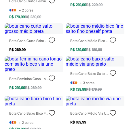
Bota Cano Curto Feminina Com Detalhe Metalizado Marrom
Calças
R$ 219,99
R$ 229,99
Casacos e Jaquetas
+
2
cores
Jeans
Moda esportiva
R$ 179,99
R$ 239,99
Shorts e Saias
Vestidos
Masculino
Em alta
Bota Cano Curto Salto Grosso Médio Preta
Bota Cano Médio Bico Fino Salto Fino Oneself Preta
Dia dos Pais
Inverno
R$ 269,99
R$ 139,99
R$ 189,99
Novidades
Roupas
Bermudas
Camisas
Bota Cano Baixo Salto Médio Via Uno Preto
Calças
Bota Feminina Cano Longo Com Salto Bloco Via Uno Preto
Camisetas e Regatas
+
3
cores
Casacos e Jaquetas
R$ 219,99
R$ 269,99
Jeans
R$ 139,99
R$ 179,99
Polos
Acessórios
Bolsas e Mochilas
Chapéus e Bonés
Bota Cano Baixo Bico Fino Preta
Bota Cano Médio Via Uno Preta
Cintos
Carteiras
R$ 189,99
+
2
cores
Óculos