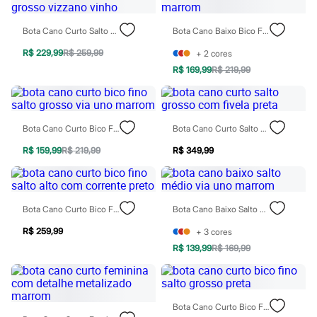
City
Clock House
Mindset
Bota Cano Curto Salto Grosso Vizzano Vinho
Bota Cano Baixo Bico Fino Marrom
Sawary
Yessica
R$ 229,99
R$ 259,99
+
2
cores
Moda esportiva
R$ 169,99
R$ 219,99
Acessórios
Blusas
Calçados
Leggings
Bota Cano Curto Bico Fino Salto Grosso Via Uno Marrom
Bota Cano Curto Salto Grosso Com Fivela Preta
Shorts e Bermudas
Tops
R$ 159,99
R$ 219,99
R$ 349,99
Moda íntima
Calcinhas
Cintas e Modeladores
Meias
Pijamas
Bota Cano Curto Bico Fino Salto Alto Com Corrente Preto
Bota Cano Baixo Salto Médio Via Uno Marrom
Sutiãs e Tops
Moda praia
R$ 259,99
+
3
cores
Biquínis
R$ 139,99
R$ 169,99
Maiôs
Saídas de praia
Personagens
Plus size
Bota Cano Curto Bico Fino Salto Grosso Preta
Blusas e Camisetas