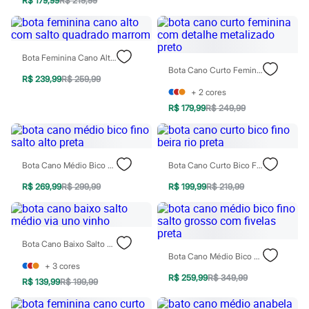
R$ 179,99
R$ 219,99
Relógios
Calçados
Botas
Chinelos
Sapatos
Bota Feminina Cano Alto Com Salto Quadrado Marrom
Sandálias e Papetes
Bota Cano Curto Feminina Com Detalhe Metalizado Preto
Tênis
R$ 239,99
R$ 259,99
Moda esportiva
+
2
cores
Acessórios
R$ 179,99
R$ 249,99
Bermudas
Camisetas
Calças
Calçados
Bota Cano Médio Bico Fino Salto Alto Preta
Bota Cano Curto Bico Fino Beira Rio Preta
Regatas
Moda íntima
R$ 269,99
R$ 299,99
R$ 199,99
R$ 219,99
Cuecas
Meias
Pijamas
Moda praia
Personagens
Bota Cano Baixo Salto Médio Via Uno Vinho
Plus size
Bota Cano Médio Bico Fino Salto Grosso Com Fivelas Preta
Blusas e Camisetas
+
3
cores
Calças
R$ 259,99
R$ 349,99
R$ 139,99
R$ 199,99
Camisas
Casacos e Jaquetas