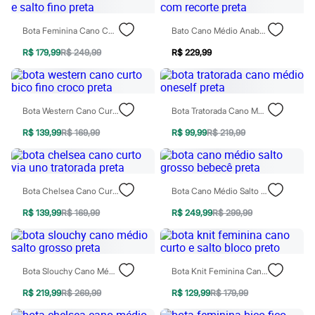
Jeans
Moda esportiva
Bota Feminina Cano Curto E Salto Fino Preta
Bato Cano Médio Anabela Com Recorte Preta
Shorts e Bermudas
Todos os produtos
R$ 179,99
R$ 249,99
R$ 229,99
Infantil
Em alta
Arrumadinho para os meninos
Romântico para as meninas
Inverno
Bota Western Cano Curto Bico Fino Croco Preta
Bota Tratorada Cano Médio Oneself Preta
Novidades
Roupas menina
R$ 139,99
R$ 169,99
R$ 99,99
R$ 219,99
0 a 24 meses
1 a 5 anos
4 a 12 anos
10 a 16 anos
Bota Chelsea Cano Curto Via Uno Tratorada Preta
Bota Cano Médio Salto Grosso Bebecê Preta
Roupas menino
0 a 24 meses
R$ 139,99
R$ 169,99
R$ 249,99
R$ 299,99
1 a 5 anos
4 a 12 anos
10 a 16 anos
Acessórios
Bota Slouchy Cano Médio Salto Grosso Preta
Bota Knit Feminina Cano Curto E Salto Bloco Preto
Recém-nascido
Bolsas e Mochilas
R$ 219,99
R$ 269,99
R$ 129,99
R$ 179,99
Chapéus
Calçados