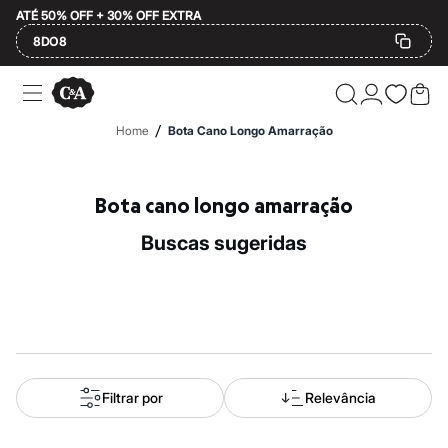
ATÉ 50% OFF + 30% OFF EXTRA
8DO8
Ofertas
Compre por Departamento
Feminino
/
Home
Bota Cano Longo Amarração
Masculino
Infantil
Calçados
Plus Size
Bota cano longo amarração
2 calçados por R$189
2 peças por R$199
buscas sugeridas
3 lingeries por R$99
3 itens de beleza por R$129
Até 20% off
Até 40% off
Até 60% off
A partir de 60% off
Feminino
Em alta
Inverno
Filtrar por
Relevância
Alfaiataria
Novidades