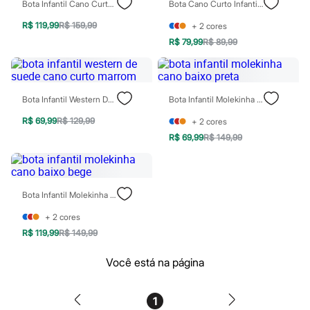
Bota Infantil Cano Curto Com Tiras E Rebites Preta
Bota Cano Curto Infantil Tratorada Off White
Homem Aranha
Minecraft
R$ 119,99
R$ 159,99
+
2
cores
Naruto
R$ 79,99
R$ 89,99
Patrulha Canina
Sonic
Stitch
Beleza
Kits
Bota Infantil Western De Suede Cano Curto Marrom
Bota Infantil Molekinha Cano Baixo Preta
Perfumes árabes
Novidades
R$ 69,99
R$ 129,99
+
2
cores
Cabelos
R$ 69,99
R$ 149,99
Condicionador
Escovas e Pentes
Finalizadores
Shampoo
Bota Infantil Molekinha Cano Baixo Bege
Tratamento
Cuidados com o corpo
+
2
cores
Hidratante
Protetor solar
R$ 119,99
R$ 149,99
Tratamento
Cuidados com o rosto
Você está na página
Esfoliante
Hidratante
Protetor solar
1
Tônicos