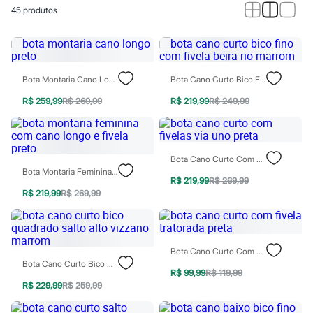
Roupas
45
produtos
Blusas e Camisetas
Básicos
Calças
Casacos e Jaquetas
Jeans
Macacões
Bota Montaria Cano Longo Preto
Bota Cano Curto Bico Fino Com Fivela Beira Rio Marrom
Saias
Shorts e Bermudas
R$ 259,99
R$ 269,99
R$ 219,99
R$ 249,99
Vestidos
Acessórios
Bolsas
Bonés e Chapéus
Bota Cano Curto Com Fivelas Via Uno Preta
Bijoux
Bota Montaria Feminina Com Cano Longo E Fivela Preto
Cintos
R$ 219,99
R$ 269,99
Óculos
R$ 219,99
R$ 269,99
Relógios
Calçados
Botas
Chinelos
Bota Cano Curto Com Fivela Tratorada Preta
Rasteirinhas
Bota Cano Curto Bico Quadrado Salto Alto Vizzano Marrom
Sandálias
R$ 99,99
R$ 119,99
Sapatilhas
R$ 229,99
R$ 259,99
Tênis
Marcas