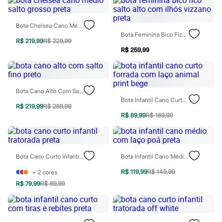
Botas
Chinelos
Pantufas
Bota Chelsea Cano Médio Salto Grosso Preta
Rasteirinhas
Bota Feminina Bico Fico Salto Alto Com Ilhós Vizzano Preta
Sandálias
R$ 219,99
R$ 229,99
Tênis
R$ 259,99
Diversão
Marcas
Baby Club
Fifteen
Bota Cano Alto Com Salto Fino Preto
Miss Fifteen
Bota Infantil Cano Curto Forrada Com Laço Animal Print Bege
Palomino
R$ 219,99
R$ 289,99
Moda íntima
R$ 89,99
R$ 169,99
Calcinhas
Cuecas
Meias
Pijamas
Bota Cano Curto Infantil Tratorada Preta
Bota Infantil Cano Médio Com Laço Poá Preta
Moda praia
Biquínis e Maiôs
R$ 119,99
R$ 149,99
+
2
cores
Blusas de proteção
Sungas
R$ 79,99
R$ 89,99
Personagens
Bluey
Disney
Hello Kitty