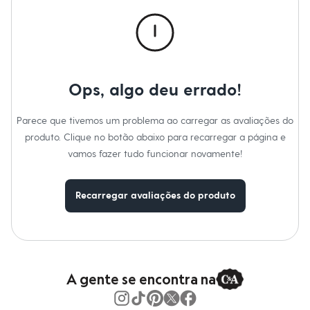
Calças
Casacos e Jaquetas
Jeans
Macacões
Saias
Shorts e Bermudas
Vestidos
Ops, algo deu errado!
Acessórios
Bolsas
Bonés e Chapéus
Parece que tivemos um problema ao carregar as avaliações do
Bijoux
produto. Clique no botão abaixo para recarregar a página e
Cintos
Óculos
vamos fazer tudo funcionar novamente!
Relógios
Calçados
Botas
Recarregar avaliações do produto
Chinelos
Rasteirinhas
Sandálias
Sapatilhas
Tênis
Marcas
City
A gente se encontra na
Clock House
Mindset