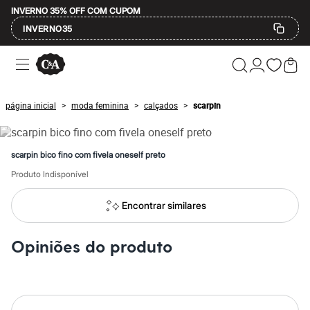
INVERNO 35% OFF COM CUPOM
INVERNO35
Ofertas
Compre por Departamento
Feminino
Masculino
página inicial
moda feminina
calçados
scarpin
>
>
>
Infantil
Calçados
Mindse7
Plus Size
scarpin bico fino com fivela oneself preto
Até 20% off
Até 40% off
Produto Indisponível
Até 60% off
A partir de 60% off
Encontrar similares
Feminino
Em alta
Inverno
Opiniões do produto
Alfaiataria
Novidades
Roupas
Blusas e Camisetas
Básicos