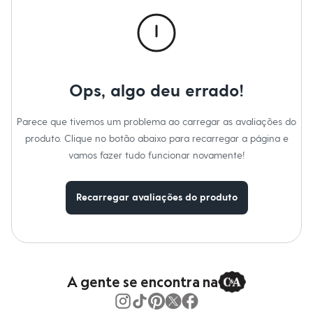
Calças
Casacos e Jaquetas
Jeans
Macacões
Saias
Shorts e Bermudas
Vestidos
Ops, algo deu errado!
Acessórios
Bolsas
Bonés e Chapéus
Parece que tivemos um problema ao carregar as avaliações do
Bijoux
produto. Clique no botão abaixo para recarregar a página e
Cintos
Óculos
vamos fazer tudo funcionar novamente!
Relógios
Calçados
Botas
Recarregar avaliações do produto
Chinelos
Rasteirinhas
Sandálias
Sapatilhas
Tênis
Marcas
City
A gente se encontra na
Clock House
Mindset