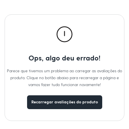
Sawary
Yessica
Moda esportiva
Acessórios
Blusas
Calçados
Leggings
Shorts e Bermudas
Tops
Moda íntima
Calcinhas
Ops, algo deu errado!
Cintas e Modeladores
Meias
Pijamas
Parece que tivemos um problema ao carregar as avaliações do
Sutiãs e Tops
produto. Clique no botão abaixo para recarregar a página e
Moda praia
Biquínis
vamos fazer tudo funcionar novamente!
Maiôs
Saídas de praia
Personagens
Recarregar avaliações do produto
Plus size
Blusas e Camisetas
Calças
Casacos e Jaquetas
Jeans