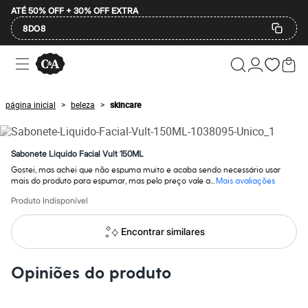
ATÉ 50% OFF + 30% OFF EXTRA
8DO8
Ofertas
Compre por Departamento
Feminino
Masculino
página inicial
beleza
skincare
>
>
Infantil
Calçados
Plus Size
2 calçados por R$189
Sabonete Liquido Facial Vult 150ML
2 peças por R$199
Gostei, mas achei que não espuma muito e acaba sendo necessário usar
3 lingeries por R$99
mais do produto para espumar, mas pelo preço vale a...
Mais avaliações
3 itens de beleza por R$129
Até 20% off
Produto Indisponível
Até 40% off
Até 60% off
Encontrar similares
A partir de 60% off
Feminino
Em alta
Opiniões do produto
Inverno
Alfaiataria
Novidades