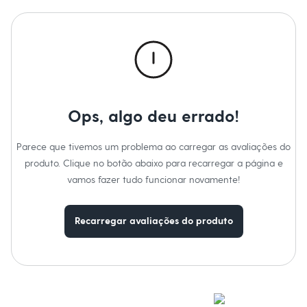
Roupas
Blusas e Camisetas
Básicos
Calças
Casacos e Jaquetas
Jeans
Macacões
Saias
Shorts e Bermudas
Vestidos
Ops, algo deu errado!
Acessórios
Bolsas
Parece que tivemos um problema ao carregar as avaliações do
Bonés e Chapéus
Bijoux
produto. Clique no botão abaixo para recarregar a página e
Cintos
vamos fazer tudo funcionar novamente!
Óculos
Relógios
Calçados
Recarregar avaliações do produto
Botas
Chinelos
Rasteirinhas
Sandálias
Sapatilhas
Tênis
Marcas