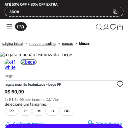
ATÉ 50% OFF + 30% OFF EXTRA
8DO8
Ofertas
Compre por Departamento
Feminino
Masculino
página inicial
moda masculina
roupas
blusas
>
>
>
Infantil
Calçados
Mindse7
Plus Size
Até 20% off
Até 40% off
Bege
Até 60% off
A partir de 60% off
regata machão texturizada - bege PP
Feminino
R$ 69,99
Em alta
Inverno
2
x
R$ 34,99
sem juros no
C&A Pay
Alfaiataria
Selecione um
tamanho
:
Novidades
PP
P
M
G
GG
Roupas
Blusas e Camisetas
Básicos
Confira seu tamanho
Guia de Medidas