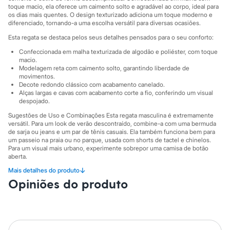
Sawary
toque macio, ela oferece um caimento solto e agradável ao corpo, ideal para
Yessica
os dias mais quentes. O design texturizado adiciona um toque moderno e
Moda esportiva
diferenciado, tornando-a uma escolha versátil para diversas ocasiões.
Acessórios
Esta regata se destaca pelos seus detalhes pensados para o seu conforto:
Blusas
Calçados
Confeccionada em malha texturizada de algodão e poliéster, com toque
Leggings
macio.
Shorts e Bermudas
Modelagem reta com caimento solto, garantindo liberdade de
Tops
movimentos.
Moda íntima
Decote redondo clássico com acabamento canelado.
Alças largas e cavas com acabamento corte a fio, conferindo um visual
Calcinhas
despojado.
Cintas e Modeladores
Meias
Sugestões de Uso e Combinações Esta regata masculina é extremamente
Pijamas
versátil. Para um look de verão descontraído, combine-a com uma bermuda
Sutiãs e Tops
de sarja ou jeans e um par de tênis casuais. Ela também funciona bem para
Moda praia
um passeio na praia ou no parque, usada com shorts de tactel e chinelos.
Para um visual mais urbano, experimente sobrepor uma camisa de botão
Biquínis
aberta.
Maiôs
Saídas de praia
↓
Mais detalhes do produto
A gente se encontra na C&A! ❤
Personagens
Opiniões do produto
Plus size
O Modelo veste tamanho M.
Suas medidas são:
Blusas e Camisetas
Altura: 185cm / Cintura: 80cm / Quadril: 90cm.
Calças
Casacos e Jaquetas
Informacoes gerais:
Jeans