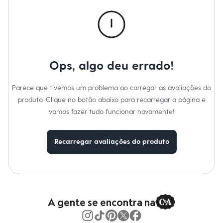
Moda esportiva
Material
:
50% algodão, 50% poliéster
Shorts e Saias
Cor
:
Bege
Marcas
:
Suncoast
Vestidos
Tipo
:
Regata
Masculino
Gênero
:
Masculino
Em alta
Dia dos Pais
Inverno
Ops, algo deu errado!
Novidades
Roupas
Bermudas
Parece que tivemos um problema ao carregar as avaliações do
Camisas
produto. Clique no botão abaixo para recarregar a página e
Calças
Camisetas e Regatas
vamos fazer tudo funcionar novamente!
Casacos e Jaquetas
Jeans
Polos
Recarregar avaliações do produto
Acessórios
Bolsas e Mochilas
Chapéus e Bonés
Cintos
Carteiras
Óculos
Relógios
A gente se encontra na
Calçados
Botas