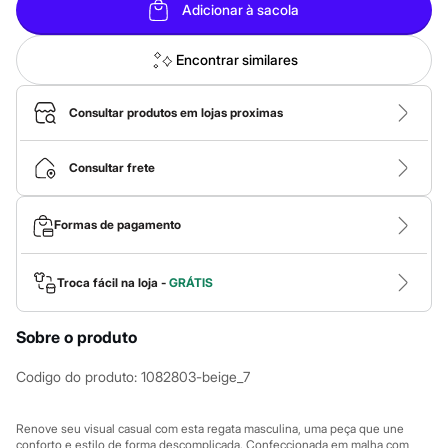
Calças
Adicionar à sacola
Casacos e Jaquetas
Jeans
Macacões
Encontrar similares
Saias
Shorts e Bermudas
Vestidos
Consultar produtos em lojas proximas
Acessórios
Bolsas
Bonés e Chapéus
Consultar frete
Bijoux
Cintos
Óculos
Formas de pagamento
Relógios
Calçados
Botas
Troca fácil na loja -
GRÁTIS
Chinelos
Rasteirinhas
Sandálias
Sobre o produto
Sapatilhas
Tênis
Codigo do produto
:
1082803-beige_7
Marcas
City
Clock House
Renove seu visual casual com esta regata masculina, uma peça que une
Mindset
conforto e estilo de forma descomplicada. Confeccionada em malha com