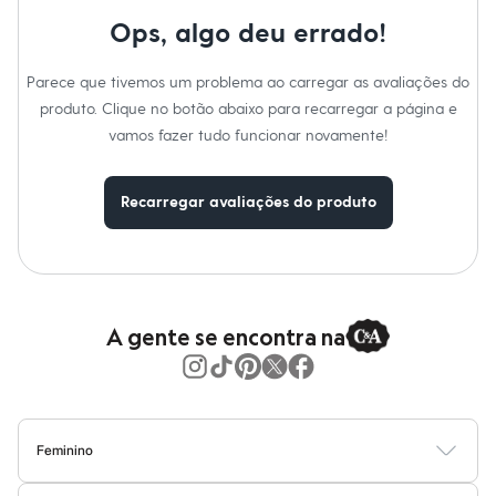
Calças
Cuidados com a peca:
Casacos e Jaquetas
Ops, algo deu errado!
Jeans
Lavar à mão.
Moda esportiva
Não alvejar.
Parece que tivemos um problema ao carregar as avaliações do
Shorts e Saias
Não secar em secadora.
Vestidos
Secar na horizontal.
produto. Clique no botão abaixo para recarregar a página e
Não passar.
Masculino
vamos fazer tudo funcionar novamente!
Não lavar a seco.
Em alta
Não limpar a úmido.
Dia dos Pais
Inverno
Recarregar avaliações do produto
Novidades
Roupas
Bermudas
Camisas
Calças
Camisetas e Regatas
Casacos e Jaquetas
A gente se encontra na
Jeans
Polos
Acessórios
Bolsas e Mochilas
Chapéus e Bonés
Cintos
Feminino
Carteiras
Blusas
Calças
Vestidos
Saias
Casacos
Moda Praia
Moda Íntima
Óculos