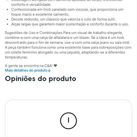
City
conforto e versatilidade.
Clock House
Confeccionada em tricô canelado com viscose, que proporciona um
Mindset
toque macio e excelente caimento.
Sawary
Decote redondo, um clássico que valoriza o colo de forma sutil.
Yessica
Alças largas que garantem maior sustentação e conforto durante o uso.
Moda esportiva
Sugestões de Uso e Combinações Para um visual de trabalho elegante,
Acessórios
combine-a com uma calça de alfaiataria e um blazer. Se a ideia é um look
Blusas
descontraído para o fim de semana, use-a com uma calça jeans ou saia midi.
Calçados
A peça também funciona como uma excelente base para sobreposições com
Leggings
um colete feminino alongado ou uma jaqueta, adaptando-se a diferentes
Shorts e Bermudas
temperaturas.
Tops
A gente se encontra na C&A! ❤
Moda íntima
↓
Mais detalhes do produto
Calcinhas
Opiniões do produto
Cintas e Modeladores
A Modelo veste tamanho P.
Suas medidas são:
Meias
Altura: 175cm / Busto: 84cm / Cintura: 64cm / Quadril: 90cm.
Pijamas
Sutiãs e Tops
Informacoes gerais:
Moda praia
Material
:
80% viscose, 20% poliéster
Biquínis
Cor
:
Bege
Maiôs
Manga
:
Sem manga
Saídas de praia
Marcas
:
C&A
Personagens
Decote
:
Decote Redondo
Plus size
Tipo
:
Regata
Gênero
:
Feminino
Blusas e Camisetas