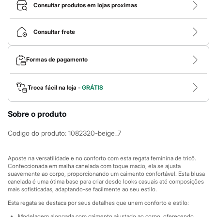
Roupas
Consultar produtos em lojas proximas
Blusas e Camisetas
Básicos
Calças
Consultar frete
Casacos e Jaquetas
Jeans
Macacões
Formas de pagamento
Saias
Shorts e Bermudas
Vestidos
Acessórios
Troca fácil na loja -
GRÁTIS
Bolsas
Bonés e Chapéus
Sobre o produto
Bijoux
Cintos
Óculos
Codigo do produto
:
1082320-beige_7
Relógios
Calçados
Botas
Aposte na versatilidade e no conforto com esta regata feminina de tricô.
Chinelos
Confeccionada em malha canelada com toque macio, ela se ajusta
suavemente ao corpo, proporcionando um caimento confortável. Esta blusa
Rasteirinhas
canelada é uma ótima base para criar desde looks casuais até composições
Sandálias
mais sofisticadas, adaptando-se facilmente ao seu estilo.
Sapatilhas
Tênis
Esta regata se destaca por seus detalhes que unem conforto e estilo:
Marcas
Modelagem alongada com caimento ajustado ao corpo, oferecendo