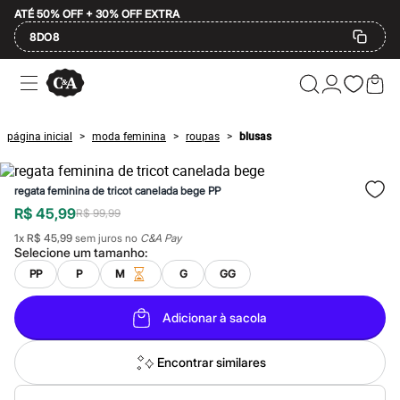
ATÉ 50% OFF + 30% OFF EXTRA
8DO8
Ofertas
Compre por Departamento
Feminino
Masculino
página inicial
moda feminina
roupas
blusas
>
>
>
Infantil
Calçados
Plus Size
regata feminina de tricot canelada bege PP
2 calçados por R$189
2 peças por R$199
R$ 45,99
R$ 99,99
3 lingeries por R$99
1
x
R$ 45,99
sem juros no
C&A Pay
3 itens de beleza por R$129
Selecione um
tamanho
:
Até 20% off
Até 40% off
PP
P
M
G
GG
Até 60% off
A partir de 60% off
Adicionar à sacola
Feminino
Em alta
Inverno
Encontrar similares
Alfaiataria
Novidades