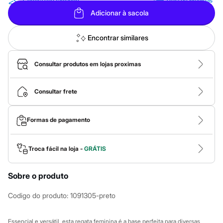
Roupas
Confira seu tamanho
Guia de Medidas
Blusas e Camisetas
Adicionar à sacola
Básicos
Calças
Casacos e Jaquetas
Encontrar similares
Jeans
Macacões
Saias
Consultar produtos em lojas proximas
Shorts e Bermudas
Vestidos
Acessórios
Consultar frete
Bolsas
Bonés e Chapéus
Bijoux
Formas de pagamento
Cintos
Óculos
Relógios
Troca fácil na loja -
GRÁTIS
Calçados
Botas
Chinelos
Sobre o produto
Rasteirinhas
Sandálias
Codigo do produto
:
1091305-preto
Sapatilhas
Tênis
Marcas
Essencial e versátil, esta regata feminina é a base perfeita para diversas