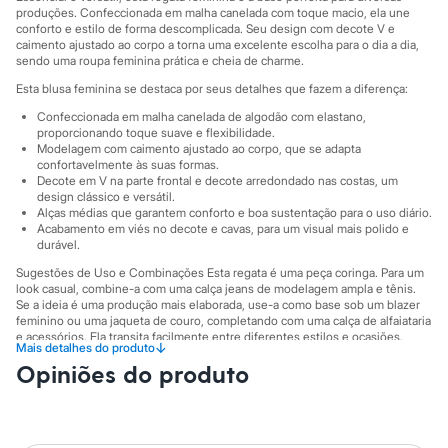
City
produções. Confeccionada em malha canelada com toque macio, ela une
Clock House
conforto e estilo de forma descomplicada. Seu design com decote V e
Mindset
caimento ajustado ao corpo a torna uma excelente escolha para o dia a dia,
Sawary
sendo uma roupa feminina prática e cheia de charme.
Yessica
Esta blusa feminina se destaca por seus detalhes que fazem a diferença:
Moda esportiva
Acessórios
Confeccionada em malha canelada de algodão com elastano,
Blusas
proporcionando toque suave e flexibilidade.
Calçados
Modelagem com caimento ajustado ao corpo, que se adapta
Leggings
confortavelmente às suas formas.
Decote em V na parte frontal e decote arredondado nas costas, um
Shorts e Bermudas
design clássico e versátil.
Tops
Alças médias que garantem conforto e boa sustentação para o uso diário.
Moda íntima
Acabamento em viés no decote e cavas, para um visual mais polido e
Calcinhas
durável.
Cintas e Modeladores
Meias
Sugestões de Uso e Combinações Esta regata é uma peça coringa. Para um
look casual, combine-a com uma calça jeans de modelagem ampla e tênis.
Pijamas
Se a ideia é uma produção mais elaborada, use-a como base sob um blazer
Sutiãs e Tops
feminino ou uma jaqueta de couro, completando com uma calça de alfaiataria
Moda praia
e acessórios. Ela transita facilmente entre diferentes estilos e ocasiões.
Biquínis
↓
Mais detalhes do produto
Maiôs
A gente se encontra na C&A! ❤
Opiniões do produto
Saídas de praia
Personagens
A Modelo veste tamanho P.
Suas medidas são:
Plus size
Altura: 180cm / Busto: 82cm / Cintura: 64cm / Quadril: 88cm.
Blusas e Camisetas