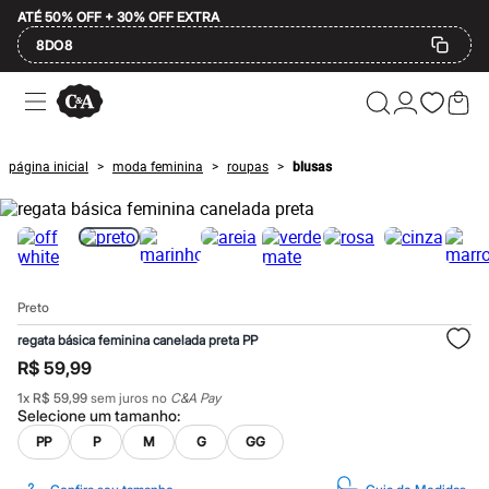
ATÉ 50% OFF + 30% OFF EXTRA
8DO8
Ofertas
Compre por Departamento
Feminino
Masculino
página inicial
moda feminina
roupas
blusas
>
>
>
Infantil
Calçados
Plus Size
2 calçados por R$189
2 peças por R$199
3 lingeries por R$99
3 itens de beleza por R$129
Preto
Até 20% off
Até 40% off
regata básica feminina canelada preta PP
Até 60% off
R$ 59,99
A partir de 60% off
Feminino
1
x
R$ 59,99
sem juros no
C&A Pay
Em alta
Selecione um
tamanho
:
Inverno
PP
P
M
G
GG
Alfaiataria
Novidades