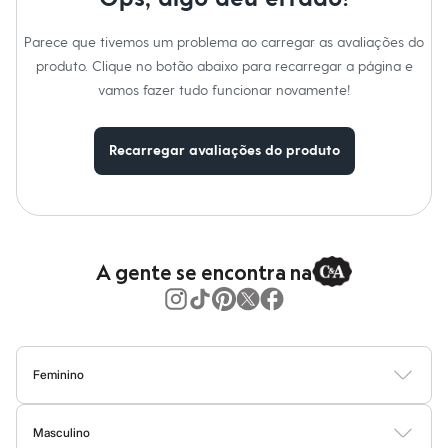
Moda esportiva
Shorts e Saias
Vestidos
Parece que tivemos um problema ao carregar as avaliações do
Masculino
produto. Clique no botão abaixo para recarregar a página e
Em alta
vamos fazer tudo funcionar novamente!
Dia dos Pais
Inverno
Novidades
Roupas
Recarregar avaliações do produto
Bermudas
Camisas
Calças
Camisetas e Regatas
Casacos e Jaquetas
Jeans
A gente se encontra na
Polos
Acessórios
Bolsas e Mochilas
Chapéus e Bonés
Cintos
Carteiras
Feminino
Óculos
Relógios
Blusas
Calças
Vestidos
Saias
Casacos
Moda Praia
Moda Íntima
Calçados
Masculino
Botas