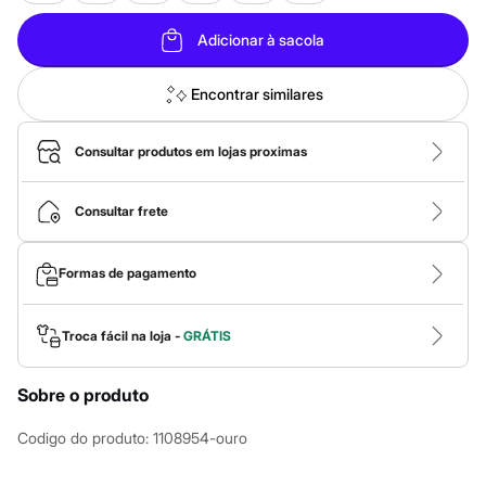
Calças
Casacos e Jaquetas
Adicionar à sacola
Jeans
Macacões
Saias
Encontrar similares
Shorts e Bermudas
Vestidos
Acessórios
Consultar produtos em lojas proximas
Bolsas
Bonés e Chapéus
Bijoux
Consultar frete
Cintos
Óculos
Relógios
Formas de pagamento
Calçados
Botas
Chinelos
Rasteirinhas
Troca fácil na loja -
GRÁTIS
Sandálias
Sapatilhas
Tênis
Sobre o produto
Marcas
City
Codigo do produto
:
1108954-ouro
Clock House
Mindset