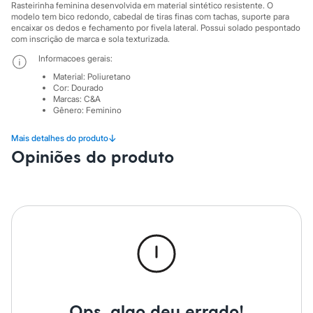
Sawary
Rasteirinha feminina desenvolvida em material sintético resistente. O
Yessica
modelo tem bico redondo, cabedal de tiras finas com tachas, suporte para
Moda esportiva
encaixar os dedos e fechamento por fivela lateral. Possui solado pespontado
com inscrição de marca e sola texturizada.
Acessórios
Blusas
Informacoes gerais:
Calçados
Material
:
Poliuretano
Leggings
Cor
:
Dourado
Shorts e Bermudas
Marcas
:
C&A
Tops
Gênero
:
Feminino
Moda íntima
Calcinhas
↓
Mais detalhes do produto
Cintas e Modeladores
Opiniões do produto
Meias
Pijamas
Sutiãs e Tops
Moda praia
Biquínis
Maiôs
Saídas de praia
Personagens
Plus size
Blusas e Camisetas
Calças
Casacos e Jaquetas
Jeans
Ops, algo deu errado!