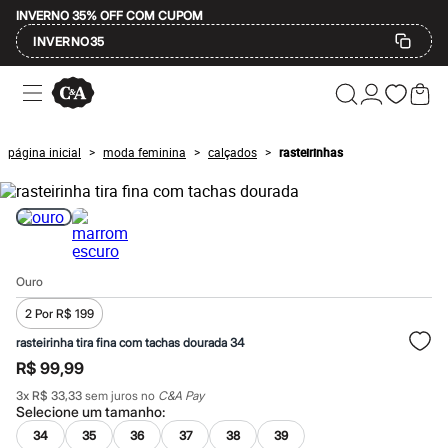
INVERNO 35% OFF COM CUPOM
INVERNO35
Ofertas
Compre por Departamento
Feminino
Masculino
página inicial
moda feminina
calçados
rasteirinhas
>
>
>
Infantil
Calçados
Mindse7
Plus Size
Até 20% off
Até 40% off
Até 60% off
Ouro
A partir de 60% off
Feminino
2 Por R$ 199
Em alta
Inverno
rasteirinha tira fina com tachas dourada 34
Alfaiataria
R$ 99,99
Novidades
Roupas
3
x
R$ 33,33
sem juros no
C&A Pay
Selecione um
tamanho
:
Blusas e Camisetas
Básicos
34
35
36
37
38
39