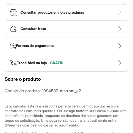
Calças
Casacos e Jaquetas
Jeans
Consultar produtos em lojas proximas
Macacões
Saias
Shorts e Bermudas
Consultar frete
Vestidos
Acessórios
Bolsas
Formas de pagamento
Bonés e Chapéus
Bijoux
Cintos
Troca fácil na loja -
GRÁTIS
Óculos
Relógios
Calçados
Sobre o produto
Botas
Chinelos
Codigo do produto
:
1094582-marrom_e2
Rasteirinhas
Sandálias
Sapatilhas
Esta sandália rasteira é a escolha perfeita para quem busca unir estilo e
Tênis
conforto nos dias mais quentes. Seu design flatform sutil eleva o visual sem
Marcas
abrir mão da praticidade, enquanto os detalhes delicados garantem um
City
toque de sofisticação. Uma peça versátil que transita facilmente entre
Clock House
diferentes ocasiões, do casual ao arrumadinho.
Mindset