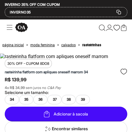
INVERNO 35% OFF COM CUPOM
INVERNO35
Ofertas
Compre por Departamento
Feminino
Masculino
página inicial
moda feminina
calçados
rasteirinhas
>
>
>
Infantil
Calçados
Mindse7
Plus Size
30% OFF - CUPOM 8DO8
Até 20% off
rasteirinha flatform com apliques oneself marrom 34
Até 40% off
R$ 139,99
Até 60% off
A partir de 60% off
4
x
R$ 34,99
sem juros no
C&A Pay
Feminino
Selecione um
tamanho
:
Em alta
34
35
36
37
38
39
Inverno
Alfaiataria
Novidades
Adicionar à sacola
Roupas
Blusas e Camisetas
Básicos
Encontrar similares