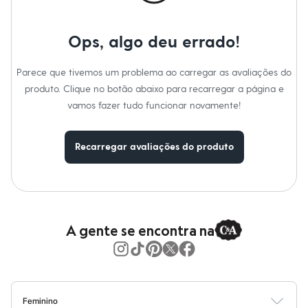
Moda esportiva
Shorts e Saias
Vestidos
Ops, algo deu errado!
Masculino
Em alta
Dia dos Pais
Parece que tivemos um problema ao carregar as avaliações do
Inverno
produto. Clique no botão abaixo para recarregar a página e
Novidades
Roupas
vamos fazer tudo funcionar novamente!
Bermudas
Camisas
Calças
Recarregar avaliações do produto
Camisetas e Regatas
Casacos e Jaquetas
Jeans
Polos
Acessórios
Bolsas e Mochilas
Chapéus e Bonés
A gente se encontra na
Cintos
Carteiras
Óculos
Relógios
Calçados
Botas
Feminino