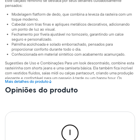
Este calçado feminino se destaca por seus detalhes cuidadosamente
Sawary
pensados:
Yessica
Moda esportiva
Modelagem flatform de dedo, que combina a leveza da rasteira com um
Acessórios
toque moderno.
Blusas
Cabedal com tiras finas e apliques metálicos decorativos, adicionando
Calçados
um ponto de luz ao visual.
Fechamento por fivela ajustável no tornozelo, garantindo um calce
Leggings
seguro e personalizado.
Shorts e Bermudas
Palmilha acolchoada e solado emborrachado, pensados para
Tops
proporcionar conforto durante todo o dia.
Moda íntima
Confeccionada em material sintético com acabamento acamurçado.
Calcinhas
Cintas e Modeladores
Sugestões de Uso e Combinações Para um look descontraído, combine esta
rasteirinha com shorts jeans e uma camiseta básica. Ela também fica incrível
Meias
com vestidos fluidos, saias mídi ou calças pantacourt, criando uma produção
Pijamas
elegante e confortável para um passeio à tarde ou um happy hour. Os
Sutiãs e Tops
↓
Mais detalhes do produto
apliques metálicos dispensam o excesso de acessórios, tornando o calçado
Moda praia
Opiniões do produto
o protagonista do visual.
Biquínis
Maiôs
A gente se encontra na C&A! ❤
Saídas de praia
Informacoes gerais:
Personagens
Plus size
Material
:
Poliuretano
Cor
:
Marrom
Blusas e Camisetas
Tipo
:
Flatform
Calças
Marcas
:
C&A
Casacos e Jaquetas
Gênero
:
Feminino
Jeans