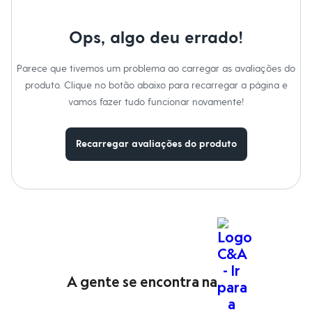
Moda esportiva
Shorts e Saias
Vestidos
Ops, algo deu errado!
Masculino
Em alta
Dia dos Pais
Parece que tivemos um problema ao carregar as avaliações do
Inverno
produto. Clique no botão abaixo para recarregar a página e
Novidades
vamos fazer tudo funcionar novamente!
Roupas
Bermudas
Camisas
Calças
Recarregar avaliações do produto
Camisetas e Regatas
Casacos e Jaquetas
Jeans
Polos
Acessórios
Bolsas e Mochilas
Chapéus e Bonés
Cintos
Carteiras
Óculos
A gente se encontra na
Relógios
Calçados
Botas