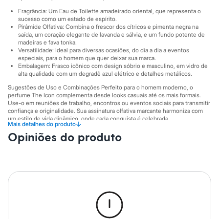
Sawary
Yessica
Fragrância: Um Eau de Toilette amadeirado oriental, que representa o
Moda esportiva
sucesso como um estado de espírito.
Pirâmide Olfativa: Combina o frescor dos cítricos e pimenta negra na
Acessórios
saída, um coração elegante de lavanda e sálvia, e um fundo potente de
Blusas
madeiras e fava tonka.
Calçados
Versatilidade: Ideal para diversas ocasiões, do dia a dia a eventos
Leggings
especiais, para o homem que quer deixar sua marca.
Shorts e Bermudas
Embalagem: Frasco icônico com design sóbrio e masculino, em vidro de
Tops
alta qualidade com um degradê azul elétrico e detalhes metálicos.
Moda íntima
Sugestões de Uso e Combinações Perfeito para o homem moderno, o
Calcinhas
perfume The Icon complementa desde looks casuais até os mais formais.
Cintas e Modeladores
Use-o em reuniões de trabalho, encontros ou eventos sociais para transmitir
Meias
confiança e originalidade. Sua assinatura olfativa marcante harmoniza com
Pijamas
um estilo de vida dinâmico, onde cada conquista é celebrada.
↓
Mais detalhes do produto
Sutiãs e Tops
A gente se encontra na C&A! ❤
Moda praia
Opiniões do produto
Biquínis
Informacoes gerais:
Maiôs
Cor
:
Único
Saídas de praia
Marcas
:
Banderas
Personagens
Plus size
Blusas e Camisetas
Calças
Casacos e Jaquetas
Jeans