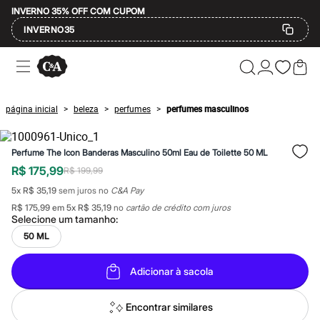
INVERNO 35% OFF COM CUPOM
INVERNO35
Ofertas
Compre por Departamento
Feminino
Masculino
página inicial
beleza
perfumes
perfumes masculinos
>
>
>
Infantil
Calçados
Mindse7
Perfume The Icon Banderas Masculino 50ml Eau de Toilette 50 ML
Plus Size
Até 20% off
R$ 175,99
R$ 199,99
Até 40% off
5
x
R$ 35,19
sem juros no
C&A Pay
Até 60% off
A partir de 60% off
R$ 175,99
em
5
x
R$ 35,19
no
cartão de crédito com juros
Feminino
Selecione um
tamanho
:
Em alta
50 ML
Inverno
Alfaiataria
Novidades
Adicionar à sacola
Roupas
Blusas e Camisetas
Encontrar similares
Básicos