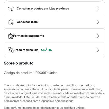
Calças
Casacos e Jaquetas
Consultar produtos em lojas proximas
Jeans
Macacões
Saias
Consultar frete
Shorts e Bermudas
Vestidos
Acessórios
Bolsas
Formas de pagamento
Bonés e Chapéus
Bijoux
Cintos
Troca fácil na loja -
GRÁTIS
Óculos
Relógios
Calçados
Sobre o produto
Botas
Chinelos
Codigo do produto
:
1000961-Unico
Rasteirinhas
Sandálias
Sapatilhas
The Icon de Antonio Banderas é um perfume masculino que traduz o
Tênis
sucesso como uma atitude. Uma fragrância para o homem que é autêntico,
Marcas
destemido e original, que vive intensamente cada momento com criatividade
City
e naturalidade. Este Eau de Toilette amadeirado oriental é a escolha certa
Clock House
para marcar presença com elegância e personalidade.
Mindset
Este perfume importado se destaca por seus detalhes únicos: