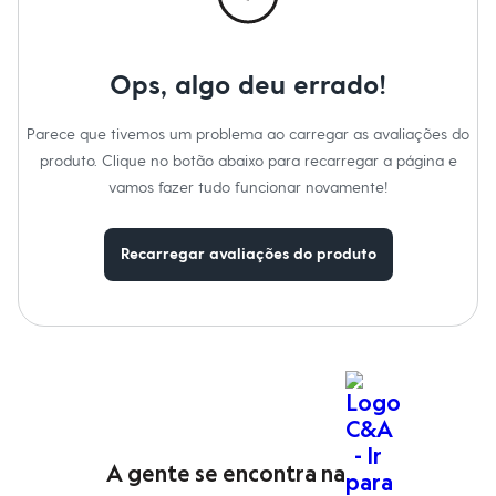
Moda esportiva
Shorts e Saias
Vestidos
Masculino
Ops, algo deu errado!
Em alta
Dia dos Pais
Inverno
Parece que tivemos um problema ao carregar as avaliações do
Novidades
produto. Clique no botão abaixo para recarregar a página e
Roupas
Bermudas
vamos fazer tudo funcionar novamente!
Camisas
Calças
Camisetas e Regatas
Recarregar avaliações do produto
Casacos e Jaquetas
Jeans
Polos
Acessórios
Bolsas e Mochilas
Chapéus e Bonés
Cintos
Carteiras
Óculos
Relógios
Calçados
A gente se encontra na
Botas