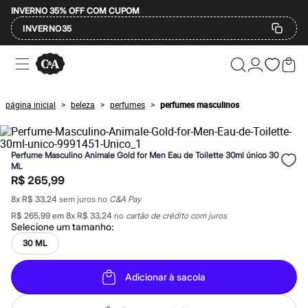
INVERNO 35% OFF COM CUPOM
INVERNO35
Ofertas
Compre por Departamento
Feminino
Masculino
página inicial
beleza
perfumes
perfumes masculinos
>
>
>
Infantil
Calçados
Mindse7
Plus Size
Perfume Masculino Animale Gold for Men Eau de Toilette 30ml único 30
Até 20% off
ML
Até 40% off
R$ 265,99
Até 60% off
A partir de 60% off
8
x
R$ 33,24
sem juros no
C&A Pay
Feminino
R$ 265,99
em
8
x
R$ 33,24
no
cartão de crédito com juros
Em alta
Selecione um
tamanho
:
Inverno
30 ML
Alfaiataria
Novidades
Roupas
Adicionar à sacola
Blusas e Camisetas
Básicos