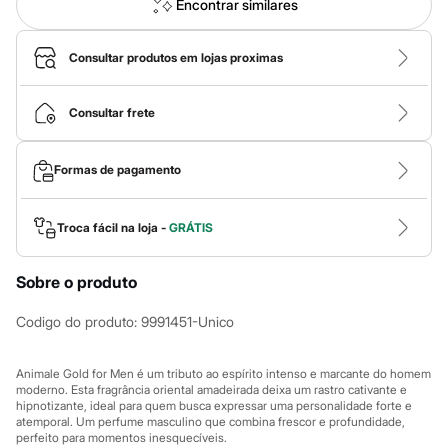
Calças
Encontrar similares
Casacos e Jaquetas
Jeans
Macacões
Consultar produtos em lojas proximas
Saias
Shorts e Bermudas
Vestidos
Consultar frete
Acessórios
Bolsas
Bonés e Chapéus
Formas de pagamento
Bijoux
Cintos
Óculos
Troca fácil na loja -
GRÁTIS
Relógios
Calçados
Botas
Sobre o produto
Chinelos
Rasteirinhas
Codigo do produto
:
9991451-Unico
Sandálias
Sapatilhas
Tênis
Animale Gold for Men é um tributo ao espírito intenso e marcante do homem
Marcas
moderno. Esta fragrância oriental amadeirada deixa um rastro cativante e
City
hipnotizante, ideal para quem busca expressar uma personalidade forte e
Clock House
atemporal. Um perfume masculino que combina frescor e profundidade,
Mindset
perfeito para momentos inesquecíveis.