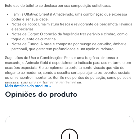
Sawary
Este eau de toilette se destaca por sua composição sofisticada:
Yessica
Moda esportiva
Família Olfativa: Oriental Amadeirado, uma combinação que expressa
Acessórios
poder e sensualidade.
Blusas
Notas de Topo: Uma mistura fresca e revigorante de bergamota, lavanda
Calçados
e especiarias.
Notas de Corpo: O coração da fragrância traz gerânio e zimbro, com o
Leggings
toque quente da cumarina.
Shorts e Bermudas
Notas de Fundo: A base é composta por musgo de carvalho, âmbar e
Tops
patchouli, que garantem profundidade e um apelo duradouro.
Moda íntima
Calcinhas
Sugestões de Uso e Combinações Por ser uma fragrância intensa e
Cintas e Modeladores
marcante, o Animale Gold é especialmente indicado para uso noturno e em
ocasiões especiais. Ele complementa perfeitamente visuais que vão do
Meias
elegante ao moderno, sendo a escolha certa para jantares, eventos sociais
Pijamas
ou um encontro importante. Borrife nos pontos de pulsação, como pulsos e
Sutiãs e Tops
pescoço, para uma performance ainda melhor.
Moda praia
↓
Mais detalhes do produto
Biquínis
A gente se encontra na C&A! ❤
Opiniões do produto
Maiôs
Sugestão de uso: para usar a noite
Saídas de praia
Personagens
Estilo: atemporal, intenso, divertido
Plus size
Informacoes gerais:
Blusas e Camisetas
Calças
Cor
:
Único
Casacos e Jaquetas
Marcas
:
Animale
Jeans