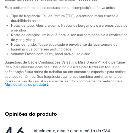
Sawary
Yessica
Este perfume feminino se destaca por sua composição olfativa única:
Moda esportiva
Tipo de fragrância: Eau de Parfum (EDP), garantindo maior fixação e
Acessórios
durabilidade na pele.
Blusas
Notas de topo: Abertura com o frescor da bergamota e a cremosidade da
Calçados
amêndoa.
Leggings
Notas de coração: Um buquê floral e sensual com peônia e a exótica flor
Shorts e Bermudas
de ylang-ylang.
Tops
Notas de fundo: Toque adocicado e envolvente da fava-tonca e da
Moda íntima
baunilha, que conferem profundidade.
Volume: Frasco com 100ml, ideal para o uso diário.
Calcinhas
Cintas e Modeladores
Sugestões de Uso e Combinações Versátil, o Miss Dream Pink é o perfume
Meias
ideal para diversas ocasiões. Use-o no dia a dia para trazer um toque de
Pijamas
sofisticação à sua rotina de trabalho ou em encontros especiais para realçar
Sutiãs e Tops
seu lado romântico. Sua fragrância equilibrada combina perfeitamente com
Moda praia
looks que vão do casual ao elegante, sendo o complemento perfeito para
↓
Mais detalhes do produto
expressar sua autenticidade.
Biquínis
Maiôs
A gente se encontra na C&A! ❤
Saídas de praia
Personagens
Informacoes gerais:
Plus size
Marcas
:
La Rive
Blusas e Camisetas
Opiniões do produto
Gênero
:
Feminino
Calças
Casacos e Jaquetas
4.6
Jeans
Atualmente, essa é a nota média da C&A