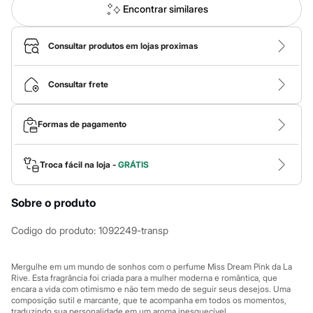
Calças
Encontrar similares
Casacos e Jaquetas
Jeans
Macacões
Consultar produtos em lojas proximas
Saias
Shorts e Bermudas
Vestidos
Consultar frete
Acessórios
Bolsas
Bonés e Chapéus
Formas de pagamento
Bijoux
Cintos
Óculos
Relógios
Troca fácil na loja -
GRÁTIS
Calçados
Botas
Sobre o produto
Chinelos
Rasteirinhas
Sandálias
Codigo do produto
:
1092249-transp
Sapatilhas
Tênis
Marcas
Mergulhe em um mundo de sonhos com o perfume Miss Dream Pink da La
City
Rive. Esta fragrância foi criada para a mulher moderna e romântica, que
encara a vida com otimismo e não tem medo de seguir seus desejos. Uma
Clock House
composição sutil e marcante, que te acompanha em todos os momentos,
Mindset
traduzindo sua personalidade em um aroma inesquecível.