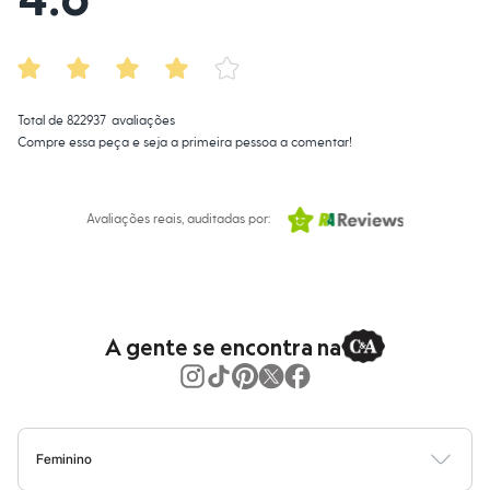
Moda esportiva
Shorts e Saias
Vestidos
Masculino
Em alta
Dia dos Pais
Total de
822937
avaliações
Inverno
Novidades
Compre essa peça e seja a primeira pessoa a comentar!
Roupas
Bermudas
Camisas
Avaliações reais, auditadas por:
Calças
Camisetas e Regatas
Casacos e Jaquetas
Jeans
Polos
Acessórios
Bolsas e Mochilas
A gente se encontra na
Chapéus e Bonés
Cintos
Carteiras
Óculos
Relógios
Calçados
Feminino
Botas
Blusas
Calças
Vestidos
Saias
Casacos
Moda Praia
Moda Íntima