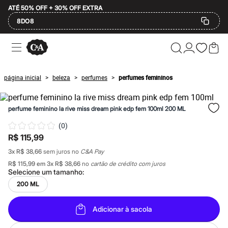
ATÉ 50% OFF + 30% OFF EXTRA
8DO8
Ofertas
Compre por Departamento
Feminino
Masculino
página inicial
beleza
perfumes
perfumes femininos
>
>
>
Infantil
Calçados
Mindse7
perfume feminino la rive miss dream pink edp fem 100ml 200 ML
Plus Size
Até 20% off
(
0
)
Até 40% off
R$ 115,99
Até 60% off
A partir de 60% off
3
x
R$ 38,66
sem juros no
C&A Pay
Feminino
R$ 115,99
em
3
x
R$ 38,66
no
cartão de crédito com juros
Em alta
Selecione um
tamanho
:
Inverno
Alfaiataria
200 ML
Novidades
Roupas
Adicionar à sacola
Blusas e Camisetas
Básicos