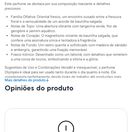
Sawary
Este perfume se destaca por sua composição marcante e detalhes
Yessica
preciosos:
Moda esportiva
Acessórios
Família Olfativa: Oriental fresco, um encontro ousado entre a frescura
floral e a sensualidade de um acorde de baunilha salgada.
Blusas
Notas de Topo: Uma abertura vibrante com tangerina verde, flor de
Calçados
gengibre e jasmim aquático.
Leggings
Notas de Coração: O magnetismo viciante da baunilha salgada, que
Shorts e Bermudas
confere uma assinatura única e tentadora à fragrância.
Tops
Notas de Fundo: Um rastro quente e sofisticado com madeira de sândalo
Moda íntima
e ambergris, garantindo uma fixação memorável.
Calcinhas
Frasco Icônico: Desenhado como um talismã, com detalhes que remetem
Cintas e Modeladores
a uma coroa de louros, simbolizando a vitória e a glória.
Meias
Sugestões de Uso e Combinações Versátil e inesquecível, o perfume
Pijamas
Olympéa é ideal para ser usado tanto durante o dia quanto à noite. Ele
Sutiãs e Tops
complementa perfeitamente desde looks de trabalho até produções mais
↓
Mais detalhes do produto
Moda praia
elaboradas para eventos especiais. Aplique nos pontos de pulsação, como
Biquínis
Opiniões do produto
pulsos e pescoço, para intensificar sua presença e criar uma aura de poder e
Maiôs
sofisticação por onde passar.
Saídas de praia
A gente se encontra na C&A! ❤
Personagens
Plus size
Informacoes gerais:
Blusas e Camisetas
Cor
:
Único
Calças
Marcas
:
Rabanne
Casacos e Jaquetas
Jeans