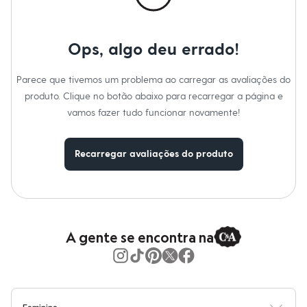
Moda esportiva
Shorts e Saias
Vestidos
Masculino
Ops, algo deu errado!
Em alta
Dia dos Pais
Inverno
Parece que tivemos um problema ao carregar as avaliações do
Novidades
produto. Clique no botão abaixo para recarregar a página e
Roupas
vamos fazer tudo funcionar novamente!
Bermudas
Camisas
Calças
Camisetas e Regatas
Recarregar avaliações do produto
Casacos e Jaquetas
Jeans
Polos
Acessórios
Bolsas e Mochilas
Chapéus e Bonés
A gente se encontra na
Cintos
Carteiras
Óculos
Relógios
Calçados
Botas