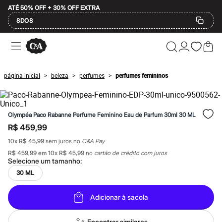
ATÉ 50% OFF + 30% OFF EXTRA
8DO8
Ofertas
Compre por Departamento
Feminino
Masculino
página inicial
beleza
perfumes
perfumes femininos
>
>
>
Infantil
Calçados
Mindse7
Plus Size
Olympéa Paco Rabanne Perfume Feminino Eau de Parfum 30ml 30 ML
Até 20% off
Até 40% off
R$ 459,99
Até 60% off
10
x
R$ 45,99
sem juros no
C&A Pay
A partir de 60% off
Feminino
R$ 459,99
em
10
x
R$ 45,99
no
cartão de crédito com juros
Em alta
Selecione um
tamanho
:
Inverno
30 ML
Alfaiataria
Novidades
Roupas
Adicionar à sacola
Blusas e Camisetas
Básicos
Encontrar similares