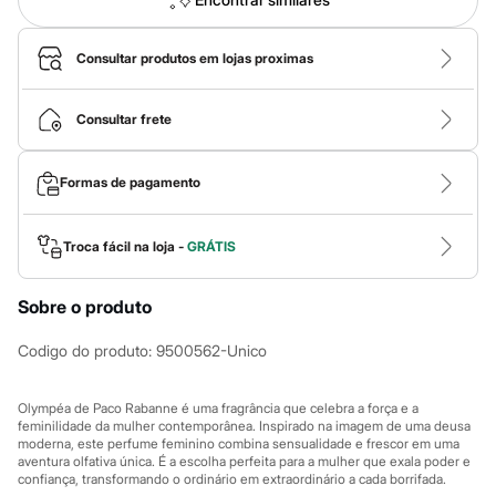
Calças
Casacos e Jaquetas
Jeans
Consultar produtos em lojas proximas
Macacões
Saias
Shorts e Bermudas
Consultar frete
Vestidos
Acessórios
Bolsas
Bonés e Chapéus
Formas de pagamento
Bijoux
Cintos
Óculos
Troca fácil na loja -
GRÁTIS
Relógios
Calçados
Botas
Sobre o produto
Chinelos
Rasteirinhas
Codigo do produto
:
9500562-Unico
Sandálias
Sapatilhas
Tênis
Olympéa de Paco Rabanne é uma fragrância que celebra a força e a
Marcas
feminilidade da mulher contemporânea. Inspirado na imagem de uma deusa
City
moderna, este perfume feminino combina sensualidade e frescor em uma
Clock House
aventura olfativa única. É a escolha perfeita para a mulher que exala poder e
Mindset
confiança, transformando o ordinário em extraordinário a cada borrifada.