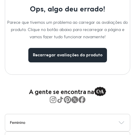
Moda esportiva
Shorts e Saias
Ops, algo deu errado!
Vestidos
Masculino
Parece que tivemos um problema ao carregar as avaliações do
Em alta
Dia dos Pais
produto. Clique no botão abaixo para recarregar a página e
Inverno
vamos fazer tudo funcionar novamente!
Novidades
Roupas
Bermudas
Recarregar avaliações do produto
Camisas
Calças
Camisetas e Regatas
Casacos e Jaquetas
Jeans
Polos
Acessórios
A gente se encontra na
Bolsas e Mochilas
Chapéus e Bonés
Cintos
Carteiras
Óculos
Relógios
Feminino
Calçados
Blusas
Calças
Vestidos
Saias
Casacos
Moda Praia
Moda Íntima
Botas