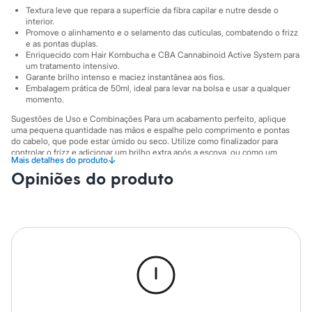
Sawary
Textura leve que repara a superfície da fibra capilar e nutre desde o
Yessica
interior.
Moda esportiva
Promove o alinhamento e o selamento das cutículas, combatendo o frizz
Acessórios
e as pontas duplas.
Blusas
Enriquecido com Hair Kombucha e CBA Cannabinoid Active System para
Calçados
um tratamento intensivo.
Leggings
Garante brilho intenso e maciez instantânea aos fios.
Embalagem prática de 50ml, ideal para levar na bolsa e usar a qualquer
Shorts e Bermudas
momento.
Tops
Moda íntima
Sugestões de Uso e Combinações Para um acabamento perfeito, aplique
Calcinhas
uma pequena quantidade nas mãos e espalhe pelo comprimento e pontas
Cintas e Modeladores
do cabelo, que pode estar úmido ou seco. Utilize como finalizador para
Meias
controlar o frizz e adicionar um brilho extra após a escova, ou como um
↓
Mais detalhes do produto
tratamento nutritivo diário para manter os fios protegidos e saudáveis.
Pijamas
Opiniões do produto
Sutiãs e Tops
A gente se encontra na C&A! ❤
Moda praia
Biquínis
Informacoes gerais:
Maiôs
Tipo de Cabelo
:
Todos os tipos de cabelo
Saídas de praia
Cor
:
Único
Personagens
Marcas
:
Lola Cosmetics
Plus size
Blusas e Camisetas
Calças
Casacos e Jaquetas
Jeans