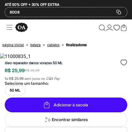
ATÉ 50% OFF + 30% OFF EXTRA
8DO8
Ofertas
Compre por Departamento
Feminino
Masculino
página inicial
beleza
cabelos
finalizadores
>
>
>
Infantil
Calçados
Mindse7
óleo reparador danos vorazes 50 ML
Plus Size
Até 20% off
R$ 25,99
R$ 35,99
Até 40% off
1
x
R$ 25,99
sem juros no
C&A Pay
Até 60% off
Selecione um
tamanho
:
A partir de 60% off
Feminino
50 ML
Em alta
Inverno
Adicionar à sacola
Alfaiataria
Novidades
Roupas
Encontrar similares
Blusas e Camisetas
Básicos