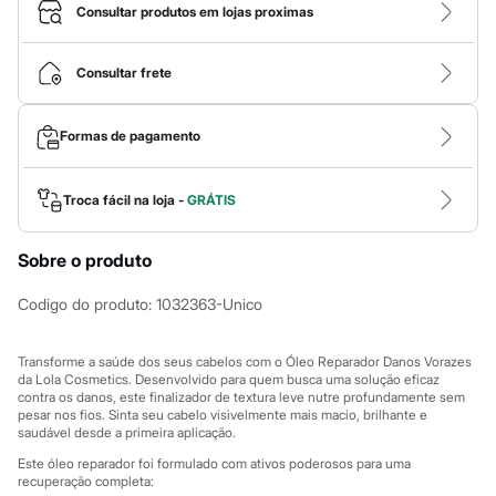
Calças
Consultar produtos em lojas proximas
Casacos e Jaquetas
Jeans
Macacões
Consultar frete
Saias
Shorts e Bermudas
Vestidos
Formas de pagamento
Acessórios
Bolsas
Bonés e Chapéus
Bijoux
Troca fácil na loja -
GRÁTIS
Cintos
Óculos
Sobre o produto
Relógios
Calçados
Botas
Codigo do produto
:
1032363-Unico
Chinelos
Rasteirinhas
Sandálias
Transforme a saúde dos seus cabelos com o Óleo Reparador Danos Vorazes
Sapatilhas
da Lola Cosmetics. Desenvolvido para quem busca uma solução eficaz
contra os danos, este finalizador de textura leve nutre profundamente sem
Tênis
pesar nos fios. Sinta seu cabelo visivelmente mais macio, brilhante e
Marcas
saudável desde a primeira aplicação.
City
Clock House
Este óleo reparador foi formulado com ativos poderosos para uma
Mindset
recuperação completa: