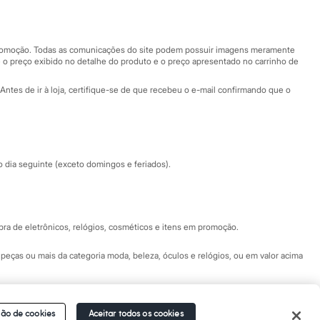
Nossas lojas
Nossas lojas plus size
Central de ética
 promoção. Todas as comunicações do site podem possuir imagens meramente
 o preço exibido no detalhe do produto e o preço apresentado no carrinho de
Eventos
Antes de ir à loja, certifique-se de que recebeu o e-mail confirmando que o
Especial Dia dos Pais
dia seguinte (exceto domingos e feriados).
a de eletrônicos, relógios, cosméticos e itens em promoção.
peças ou mais da categoria moda, beleza, óculos e relógios, ou em valor acima
 Fale conosco pelo
chat on-line
- Alameda Araguaia, 1222, Alphaville - Barueri -
ão de cookies
Aceitar todos os cookies