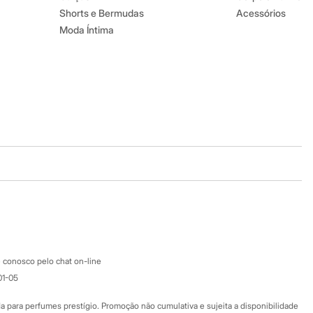
Shorts e Bermudas
Acessórios
Moda Íntima
Baixe o app
Google store
Apple store
Atendimento
 conosco pelo chat on-line
01-05
Ajuda
Fale conosco
ara perfumes prestígio. Promoção não cumulativa e sujeita a disponibilidade