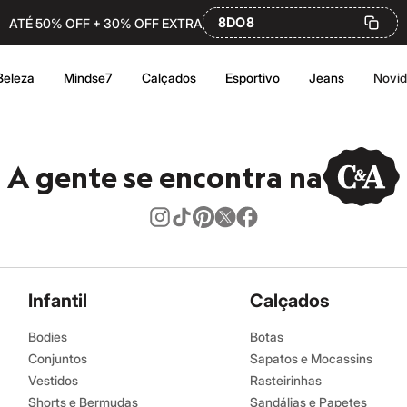
8DO8
ATÉ 50% OFF + 30% OFF EXTRA
Beleza
Mindse7
Calçados
Esportivo
Jeans
Novi
A gente se encontra na
Infantil
Calçados
Bodies
Botas
Conjuntos
Sapatos e Mocassins
Vestidos
Rasteirinhas
Shorts e Bermudas
Sandálias e Papetes