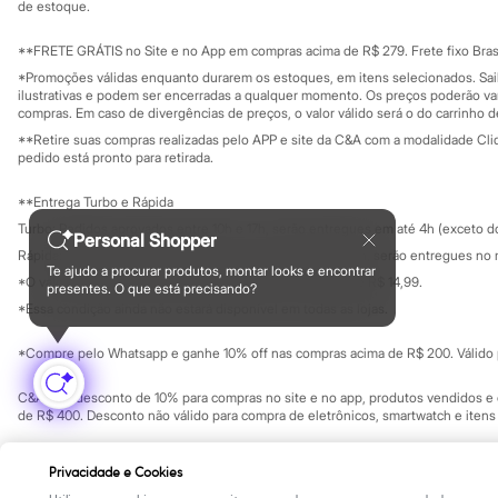
Yessica
Investidores
de estoque.
Ouvidoria / Rel
Moda esportiva
Sala de imprensa
Acessórios
Educação fina
**FRETE GRÁTIS no Site e no App em compras acima de R$ 279. Frete fixo Brasi
Blusas
Privacidade
Sustentabilida
*Promoções válidas enquanto durarem os estoques, em itens selecionados. Sa
Calçados
Configuração de cookies
ilustrativas e podem ser encerradas a qualquer momento. Os preços poderão var
Leggings
Minha privacidade
compras. Em caso de divergências de preços, o valor válido será o do carrinho 
Shorts e Bermudas
**Retire suas compras realizadas pelo APP e site da C&A com a modalidade Clique
Tops
pedido está pronto para retirada.
Moda íntima
Calcinhas
**Entrega Turbo e Rápida
Cintas e Modeladores
Meias
Turbo: Pedidos aprovados entre 10h e 17h, serão entregues em até 4h (exceto d
Personal Shopper
Pijamas
Rápida: Pedidos com os pagamentos aprovados até as 10h, serão entregues no 
Sutiãs e Tops
Te ajudo a procurar produtos, montar looks e encontrar
*O valor do frete para o turbo é R$ 24,99 e para a rápida é R$ 14,99.
Moda praia
presentes. O que está precisando?
Formas de pagamento
Biquínis
*Essa condição ainda não estará disponível em todas as lojas.
Maiôs
Saídas de praia
*Compre pelo Whatsapp e ganhe 10% off nas compras acima de R$ 200. Válido p
Personagens
Plus size
C&A Pay: desconto de 10% para compras no site e no app, produtos vendidos e e
Blusas e Camisetas
de R$ 400. Desconto não válido para compra de eletrônicos, smartwatch e iten
Calças
Casacos e Jaquetas
Copyright Notice: © C&A e suas entidades relacionadas. Todos os direitos rese
Jeans
Privacidade e Cookies
SP Cep: 06455-000 CNPJ 45.242.914/0001-05
Moda esportiva