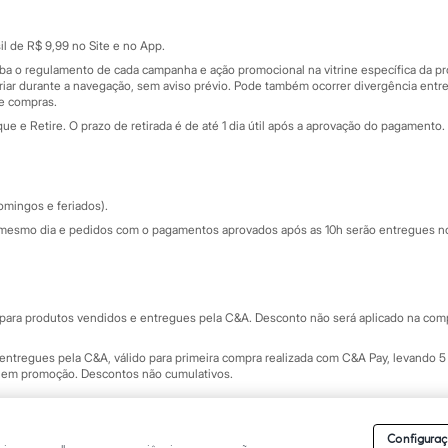
Cartão presente
atórios
Sobre o cartão presente
nceira
l de R$ 9,99 no Site e no App.
de
iba o regulamento de cada campanha e ação promocional na vitrine específica da
iar durante a navegação, sem aviso prévio. Pode também ocorrer divergência entre
de compras.
 e Retire. O prazo de retirada é de até 1 dia útil após a aprovação do pagamento. 
omingos e feriados).
mesmo dia e pedidos com o pagamentos aprovados após as 10h serão entregues no 
Segurança e qualidade
ara produtos vendidos e entregues pela C&A. Desconto não será aplicado na compr
ntregues pela C&A, válido para primeira compra realizada com C&A Pay, levando 5 
s em promoção. Descontos não cumulativos.
rvados.
Conheça nossos Termos e Condições de Uso do Site C&A
. C&A Modas SA.
Configuraç