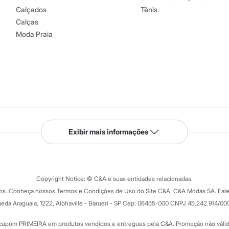
Calçados
Tênis
Calças
Moda Praia
Serviços
Exibir mais informações
Tipos de serviços
o C&A
Clique e retire
Trocas e devoluções
ograma
Copyright Notice: © C&A e suas entidades relacionadas.
Formas de pagamento
dos. Conheça nossos Termos e Condições de Uso do Site C&A. C&A Modas SA. Fale
Todas as vantagens
ay
eda Araguaia, 1222, Alphaville - Barueri - SP Cep: 06455-000 CNPJ 45.242.914/00
Minha C&A
rtão
Cupons de desconto
cupom PRIMEIRA em produtos vendidos e entregues pela C&A. Promoção não válida p