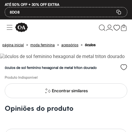
ATÉ 50% OFF + 30% OFF EXTRA
8DO8
Ofertas
Compre por Departamento
Feminino
Masculino
página inicial
moda feminina
acessórios
óculos
>
>
>
Infantil
Calçados
Plus Size
2 calçados por R$189
óculos de sol feminino hexagonal de metal triton dourado
2 peças por R$199
3 lingeries por R$99
Produto Indisponível
3 itens de beleza por R$129
Até 20% off
Até 40% off
Encontrar similares
Até 60% off
A partir de 60% off
Feminino
Opiniões do produto
Em alta
Inverno
Alfaiataria
Novidades