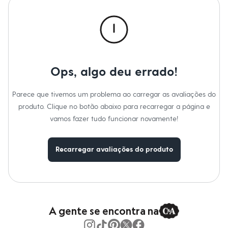
Roupas
Blusas e Camisetas
Básicos
Calças
Casacos e Jaquetas
Jeans
Macacões
Saias
Ops, algo deu errado!
Shorts e Bermudas
Vestidos
Acessórios
Parece que tivemos um problema ao carregar as avaliações do
Bolsas
produto. Clique no botão abaixo para recarregar a página e
Bonés e Chapéus
vamos fazer tudo funcionar novamente!
Bijoux
Cintos
Óculos
Relógios
Recarregar avaliações do produto
Calçados
Botas
Chinelos
Rasteirinhas
Sandálias
Sapatilhas
A gente se encontra na
Tênis
Marcas