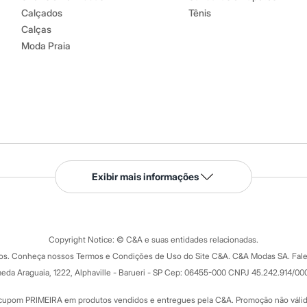
Calçados
Tênis
Calças
Moda Praia
Serviços
Exibir mais informações
Tipos de serviços
o C&A
Clique e retire
Trocas e devoluções
ograma
Copyright Notice: © C&A e suas entidades relacionadas.
Formas de pagamento
dos. Conheça nossos Termos e Condições de Uso do Site C&A. C&A Modas SA. Fale
Todas as vantagens
ay
eda Araguaia, 1222, Alphaville - Barueri - SP Cep: 06455-000 CNPJ 45.242.914/00
Minha C&A
rtão
Cupons de desconto
cupom PRIMEIRA em produtos vendidos e entregues pela C&A. Promoção não válida p