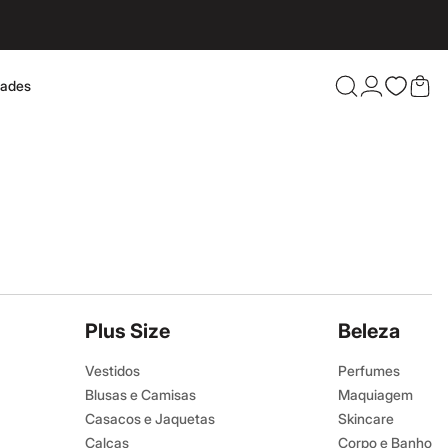
dades
Confira 
Plus Size
Beleza
Vestidos
Perfumes
Blusas e Camisas
Maquiagem
Casacos e Jaquetas
Skincare
Calças
Corpo e Banho