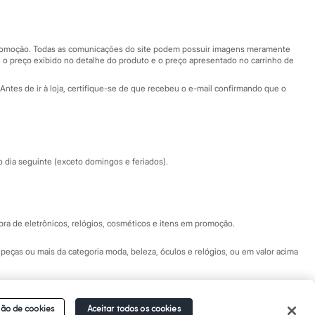
Nossas lojas
Nossas lojas plus size
Central de ética
 promoção. Todas as comunicações do site podem possuir imagens meramente
 o preço exibido no detalhe do produto e o preço apresentado no carrinho de
Eventos
Antes de ir à loja, certifique-se de que recebeu o e-mail confirmando que o
Especial Dia dos Pais
dia seguinte (exceto domingos e feriados).
a de eletrônicos, relógios, cosméticos e itens em promoção.
peças ou mais da categoria moda, beleza, óculos e relógios, ou em valor acima
 Fale conosco pelo
chat on-line
- Alameda Araguaia, 1222, Alphaville - Barueri -
ão de cookies
Aceitar todos os cookies