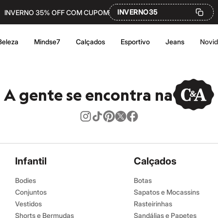
INVERNO35
INVERNO 35% OFF COM CUPOM
Beleza
Mindse7
Calçados
Esportivo
Jeans
Novi
A gente se encontra na
Infantil
Calçados
Bodies
Botas
Conjuntos
Sapatos e Mocassins
Vestidos
Rasteirinhas
Shorts e Bermudas
Sandálias e Papetes