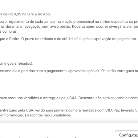
Cartão presente
atórios
Sobre o cartão presente
nceira
l de R$ 9,99 no Site e no App.
de
iba o regulamento de cada campanha e ação promocional na vitrine específica da
iar durante a navegação, sem aviso prévio. Pode também ocorrer divergência entre
de compras.
 e Retire. O prazo de retirada é de até 1 dia útil após a aprovação do pagamento. 
omingos e feriados).
mesmo dia e pedidos com o pagamentos aprovados após as 10h serão entregues no 
Segurança e qualidade
ara produtos vendidos e entregues pela C&A. Desconto não será aplicado na compr
ntregues pela C&A, válido para primeira compra realizada com C&A Pay, levando 5 
s em promoção. Descontos não cumulativos.
rvados.
Conheça nossos Termos e Condições de Uso do Site C&A
. C&A Modas SA.
Configuraç