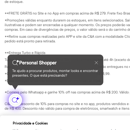
Yessica
Investidores
de estoque.
Ouvidoria / Rel
Moda esportiva
Sala de imprensa
Acessórios
Educação fina
**FRETE GRÁTIS no Site e no App em compras acima de R$ 279. Frete fixo Brasi
Blusas
Privacidade
Sustentabilida
*Promoções válidas enquanto durarem os estoques, em itens selecionados. Sa
Calçados
Configuração de cookies
ilustrativas e podem ser encerradas a qualquer momento. Os preços poderão var
Leggings
Minha privacidade
compras. Em caso de divergências de preços, o valor válido será o do carrinho 
Shorts e Bermudas
**Retire suas compras realizadas pelo APP e site da C&A com a modalidade Clique
Tops
pedido está pronto para retirada.
Moda íntima
Calcinhas
**Entrega Turbo e Rápida
Cintas e Modeladores
Meias
Turbo: Pedidos aprovados entre 10h e 17h, serão entregues em até 4h (exceto d
Personal Shopper
Pijamas
Rápida: Pedidos com os pagamentos aprovados até as 10h, serão entregues no 
Sutiãs e Tops
Te ajudo a procurar produtos, montar looks e encontrar
*O valor do frete para o turbo é R$ 24,99 e para a rápida é R$ 14,99.
Moda praia
presentes. O que está precisando?
Formas de pagamento
Biquínis
*Essa condição ainda não estará disponível em todas as lojas.
Maiôs
Saídas de praia
*Compre pelo Whatsapp e ganhe 10% off nas compras acima de R$ 200. Válido p
Personagens
Plus size
C&A Pay: desconto de 10% para compras no site e no app, produtos vendidos e e
Blusas e Camisetas
de R$ 400. Desconto não válido para compra de eletrônicos, smartwatch e iten
Calças
Casacos e Jaquetas
Copyright Notice: © C&A e suas entidades relacionadas. Todos os direitos rese
Jeans
Privacidade e Cookies
SP Cep: 06455-000 CNPJ 45.242.914/0001-05
Moda esportiva