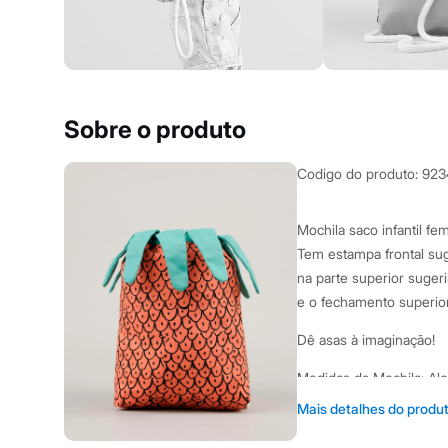
Yessica
Moda esportiva
Acessórios
Blusas
Calçados
Leggings
Shorts e Bermudas
Sobre o produto
Tops
Moda íntima
Calcinhas
Codigo do produto
:
923
Cintas e Modeladores
Meias
Pijamas
Mochila saco infantil fe
Sutiãs e Tops
Tem estampa frontal sug
Moda praia
Biquínis
na parte superior sugeri
Maiôs
e o fechamento superior
Saídas de praia
Personagens
Dê asas à imaginação!
Plus size
Blusas e Camisetas
Medidas da Mochila: Alç
Calças
Casacos e Jaquetas
Mais detalhes do produ
Informacoes gerai
Jeans
Moda esportiva