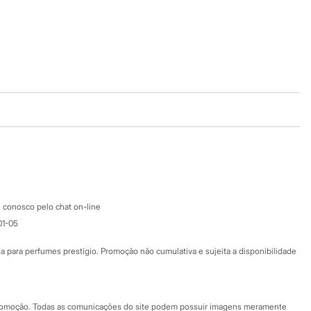
Baixe o app
Google store
Apple store
Atendimento
 conosco pelo chat on-line
01-05
Ajuda
Fale conosco
ara perfumes prestígio. Promoção não cumulativa e sujeita a disponibilidade
Nossas lojas
Nossas lojas plus size
Central de ética
 promoção. Todas as comunicações do site podem possuir imagens meramente