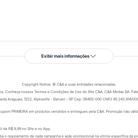
Serviços
Exibir mais informações
Tipos de serviços
o C&A
Clique e retire
Trocas e devoluções
ograma
Copyright Notice: © C&A e suas entidades relacionadas.
Formas de pagamento
dos. Conheça nossos Termos e Condições de Uso do Site C&A. C&A Modas SA. Fale
Todas as vantagens
ay
eda Araguaia, 1222, Alphaville - Barueri - SP Cep: 06455-000 CNPJ 45.242.914/00
Minha C&A
rtão
Cupons de desconto
cupom PRIMEIRA em produtos vendidos e entregues pela C&A. Promoção não válida p
Cartão presente
atórios
Sobre o cartão presente
nceira
l de R$ 9,99 no Site e no App.
de
iba o regulamento de cada campanha e ação promocional na vitrine específica da