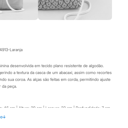
4913-Laranja
minina desenvolvida em tecido plano resistente de algodão.
erindo a textura da casca de um abacaxi, assim como recortes
ndo sua coroa. As alças são feitas em corda, permitindo ajuste
 da peça.
a: 46 cm | Altura: 29 cm | Largura: 22 cm | Profundidade: 7 cm
to
↓
s: