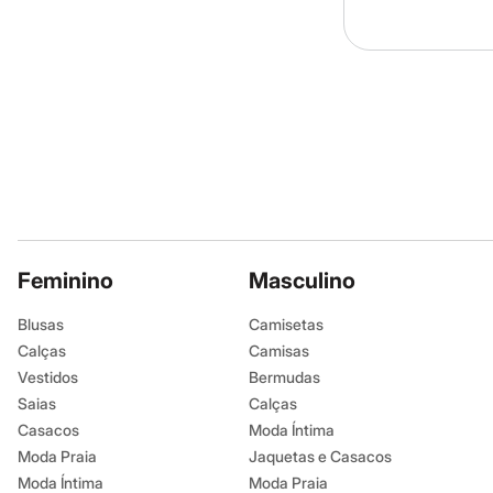
Sapatos
Sandálias e Papetes
Tênis
Moda esportiva
Acessórios
Bermudas
Camisetas
Calças
Calçados
Regatas
Moda íntima
Cuecas
Meias
Pijamas
Feminino
Masculino
Moda praia
Personagens
Blusas
Camisetas
Plus size
Blusas e Camisetas
Calças
Camisas
Calças
Vestidos
Bermudas
Camisas
Saias
Calças
Casacos e Jaquetas
Jeans
Casacos
Moda Íntima
Moda esportiva
Moda Praia
Jaquetas e Casacos
Shorts e Bermudas
Moda Íntima
Moda Praia
Todos os produtos