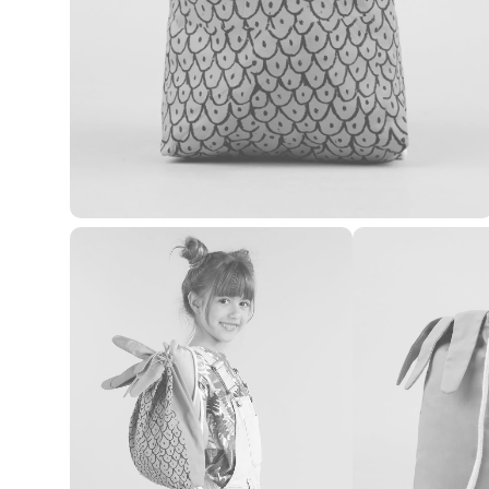
Casacos e Jaquetas
Jeans
Macacões
Saias
Shorts e Bermudas
Vestidos
Acessórios
Bolsas
Bonés e Chapéus
Bijoux
Cintos
Óculos
Relógios
Calçados
Botas
Chinelos
Rasteirinhas
Sandálias
Sapatilhas
Tênis
Marcas
City
Clock House
Mindset
Sawary