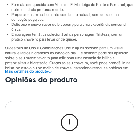
Sawary
Fórmula enriquecida com Vitamina E, Manteiga de Karité e Pantenol, que
Yessica
nutre e hidrata profundamente.
Moda esportiva
Proporciona um acabamento com brilho natural, sem deixar uma
Acessórios
sensação pegajosa.
Blusas
Delicioso e suave sabor de blueberry para uma experiência sensorial
Calçados
única.
Leggings
Embalagem temática colecionável da personagem Tristeza, com um
prático chaveiro para levar onde quiser.
Shorts e Bermudas
Tops
Sugestões de Uso e Combinações Use o lip oil sozinho para um visual
Moda íntima
natural e lábios hidratados ao longo do dia. Ele também pode ser aplicado
Calcinhas
sobre o seu batom favorito para adicionar uma camada de brilho e
Cintas e Modeladores
potencializar a hidratação. Graças ao seu chaveiro, você pode prendê-lo na
Meias
bolsa, no estojo ou no molho de chaves, garantindo retoques práticos em
↓
Mais detalhes do produto
qualquer ocasião.
Pijamas
Opiniões do produto
Sutiãs e Tops
A gente se encontra na C&A! ❤
Moda praia
Biquínis
Informacoes gerais:
Maiôs
Cor
:
Azul
Saídas de praia
Marcas
:
Sabrina Sato
Personagens
Tipo
:
Lip Oil
Plus size
Blusas e Camisetas
Calças
Casacos e Jaquetas
Jeans