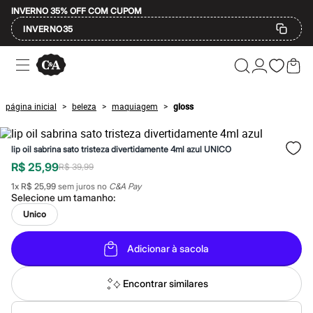
INVERNO 35% OFF COM CUPOM
INVERNO35
Ofertas
Compre por Departamento
Feminino
Masculino
página inicial
beleza
maquiagem
gloss
>
>
>
Infantil
Calçados
Mindse7
lip oil sabrina sato tristeza divertidamente 4ml azul UNICO
Plus Size
Até 20% off
R$ 25,99
R$ 39,99
Até 40% off
1
x
R$ 25,99
sem juros no
C&A Pay
Até 60% off
Selecione um
tamanho
:
A partir de 60% off
Feminino
Unico
Em alta
Inverno
Adicionar à sacola
Alfaiataria
Novidades
Roupas
Encontrar similares
Blusas e Camisetas
Básicos