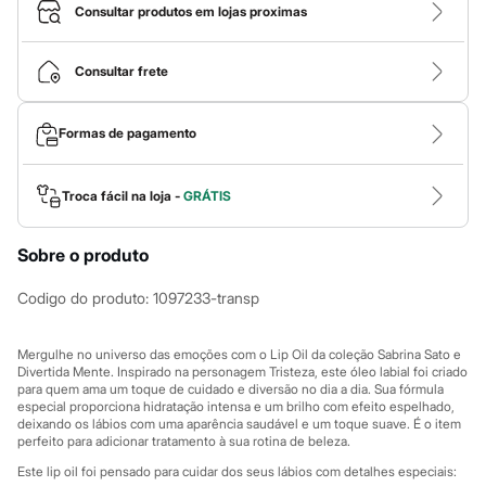
Calças
Consultar produtos em lojas proximas
Casacos e Jaquetas
Jeans
Macacões
Consultar frete
Saias
Shorts e Bermudas
Vestidos
Formas de pagamento
Acessórios
Bolsas
Bonés e Chapéus
Bijoux
Troca fácil na loja -
GRÁTIS
Cintos
Óculos
Sobre o produto
Relógios
Calçados
Botas
Codigo do produto
:
1097233-transp
Chinelos
Rasteirinhas
Sandálias
Mergulhe no universo das emoções com o Lip Oil da coleção Sabrina Sato e
Sapatilhas
Divertida Mente. Inspirado na personagem Tristeza, este óleo labial foi criado
para quem ama um toque de cuidado e diversão no dia a dia. Sua fórmula
Tênis
especial proporciona hidratação intensa e um brilho com efeito espelhado,
Marcas
deixando os lábios com uma aparência saudável e um toque suave. É o item
City
perfeito para adicionar tratamento à sua rotina de beleza.
Clock House
Mindset
Este lip oil foi pensado para cuidar dos seus lábios com detalhes especiais: