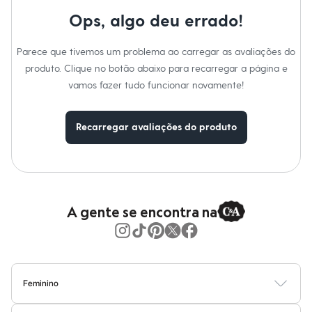
Moda esportiva
Shorts e Saias
Ops, algo deu errado!
Vestidos
Masculino
Parece que tivemos um problema ao carregar as avaliações do
Em alta
Dia dos Pais
produto. Clique no botão abaixo para recarregar a página e
Inverno
vamos fazer tudo funcionar novamente!
Novidades
Roupas
Bermudas
Recarregar avaliações do produto
Camisas
Calças
Camisetas e Regatas
Casacos e Jaquetas
Jeans
Polos
Acessórios
A gente se encontra na
Bolsas e Mochilas
Chapéus e Bonés
Cintos
Carteiras
Óculos
Relógios
Feminino
Calçados
Blusas
Calças
Vestidos
Saias
Casacos
Moda Praia
Moda Íntima
Botas