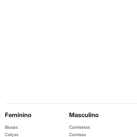
Sapatos
Sandálias e Papetes
Tênis
Moda esportiva
Acessórios
Bermudas
Camisetas
Calças
Calçados
Regatas
Moda íntima
Cuecas
Meias
Pijamas
Moda praia
Personagens
Plus size
Blusas e Camisetas
Calças
Camisas
Casacos e Jaquetas
Feminino
Masculino
Jeans
Moda esportiva
Blusas
Camisetas
Shorts e Bermudas
Calças
Camisas
Todos os produtos