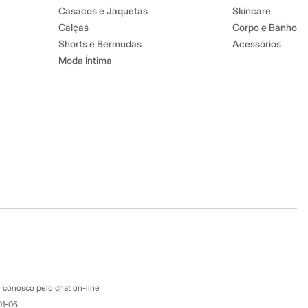
Casacos e Jaquetas
Skincare
Calças
Corpo e Banho
Shorts e Bermudas
Acessórios
Moda Íntima
Baixe o app
Google store
Apple store
Atendimento
 conosco pelo chat on-line
01-05