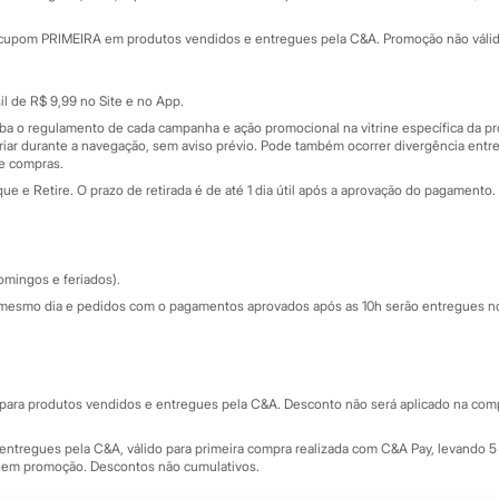
Minha C&A
rtão
Cupons de desconto
cupom PRIMEIRA em produtos vendidos e entregues pela C&A. Promoção não válida p
Cartão presente
atórios
Sobre o cartão presente
nceira
l de R$ 9,99 no Site e no App.
de
iba o regulamento de cada campanha e ação promocional na vitrine específica da
iar durante a navegação, sem aviso prévio. Pode também ocorrer divergência entre
de compras.
 e Retire. O prazo de retirada é de até 1 dia útil após a aprovação do pagamento. 
omingos e feriados).
mesmo dia e pedidos com o pagamentos aprovados após as 10h serão entregues no 
Segurança e qualidade
ara produtos vendidos e entregues pela C&A. Desconto não será aplicado na compr
ntregues pela C&A, válido para primeira compra realizada com C&A Pay, levando 5 
s em promoção. Descontos não cumulativos.