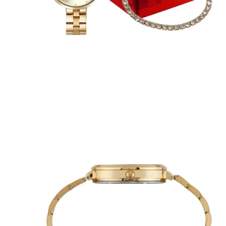
Casacos e Jaquetas
Jeans
Macacões
Saias
Shorts e Bermudas
Vestidos
Acessórios
Bolsas
Bonés e Chapéus
Bijoux
Cintos
Óculos
Relógios
Calçados
Botas
Chinelos
Rasteirinhas
Sandálias
Sapatilhas
Tênis
Marcas
City
Clock House
Mindset
Sawary