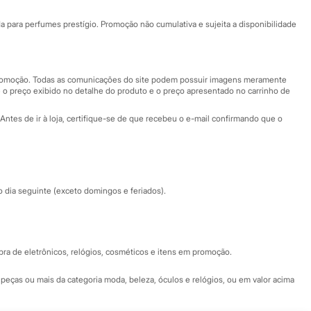
Ajuda
Fale conosco
ara perfumes prestígio. Promoção não cumulativa e sujeita a disponibilidade
Nossas lojas
Nossas lojas plus size
Central de ética
 promoção. Todas as comunicações do site podem possuir imagens meramente
 o preço exibido no detalhe do produto e o preço apresentado no carrinho de
Eventos
Antes de ir à loja, certifique-se de que recebeu o e-mail confirmando que o
Especial Dia dos Pais
dia seguinte (exceto domingos e feriados).
a de eletrônicos, relógios, cosméticos e itens em promoção.
peças ou mais da categoria moda, beleza, óculos e relógios, ou em valor acima