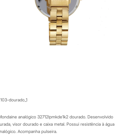
2103-dourado_1
o Mondaine analógico 32712lpmkde1k2 dourado. Desenvolvido
rada, visor dourado e caixa metal. Possui resistência à água
alógico. Acompanha pulseira.