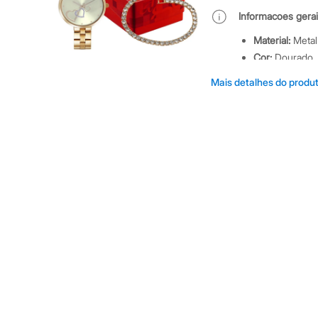
Shorts e Saias
Informacoes gerai
Vestidos
Masculino
Material
:
Metal
Em alta
Dia dos Pais
Cor
:
Dourado
Inverno
Marcas
:
C&A
Novidades
Mais detalhes do produ
Gênero
:
Femin
Roupas
Bermudas
Camisas
Calças
Camisetas e Regatas
Casacos e Jaquetas
Jeans
Polos
Acessórios
Bolsas e Mochilas
Chapéus e Bonés
Cintos
Carteiras
Óculos
Relógios
Calçados
Botas
Chinelos