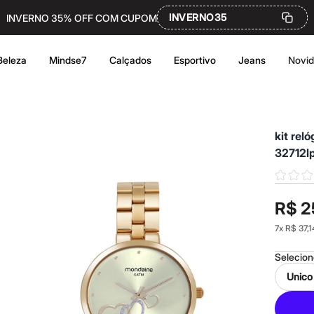
INVERNO35
INVERNO 35% OFF COM CUPOM
Beleza
Mindse7
Calçados
Esportivo
Jeans
Novi
kit rel
32712l
R$ 2
7
x
R$ 37,1
Selecio
Unico