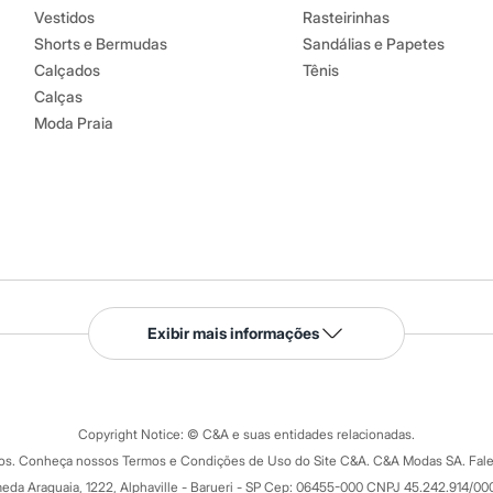
Vestidos
Rasteirinhas
Shorts e Bermudas
Sandálias e Papetes
Calçados
Tênis
Calças
Moda Praia
Serviços
Exibir mais informações
Tipos de serviços
o C&A
Clique e retire
Trocas e devoluções
ograma
Copyright Notice: © C&A e suas entidades relacionadas.
Formas de pagamento
dos. Conheça nossos Termos e Condições de Uso do Site C&A. C&A Modas SA. Fale
Todas as vantagens
ay
eda Araguaia, 1222, Alphaville - Barueri - SP Cep: 06455-000 CNPJ 45.242.914/00