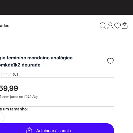
dades
Confira 
ógio feminino mondaine analógico
pmkde1k2 dourado
(
0
)
59,99
4
sem juros no
C&A Pay
ne um
tamanho
:
Adicionar à sacola