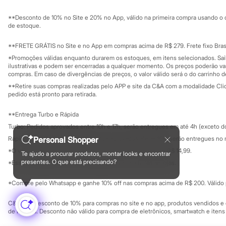
Sustentabilidade
Sandálias
Solicite seu ca
Mapa do site
Tênis
**Desconto de 10% no Site e 20% no App, válido na primeira compra usando o 
Governança
Diversão
Investidores
de estoque.
Marcas
Ouvidoria / Rel
Sala de imprensa
Baby Club
Educação fina
**FRETE GRÁTIS no Site e no App em compras acima de R$ 279. Frete fixo Brasi
Fifteen
Privacidade
Sustentabilida
*Promoções válidas enquanto durarem os estoques, em itens selecionados. Sa
Miss Fifteen
Configuração de cookies
ilustrativas e podem ser encerradas a qualquer momento. Os preços poderão var
Palomino
Minha privacidade
compras. Em caso de divergências de preços, o valor válido será o do carrinho 
Moda íntima
**Retire suas compras realizadas pelo APP e site da C&A com a modalidade Clique
Calcinhas
pedido está pronto para retirada.
Cuecas
Meias
**Entrega Turbo e Rápida
Pijamas
Moda praia
Turbo: Pedidos aprovados entre 10h e 17h, serão entregues em até 4h (exceto d
Biquínis e Maiôs
Personal Shopper
Rápida: Pedidos com os pagamentos aprovados até as 10h, serão entregues no 
Blusas de proteção
*O valor do frete para o turbo é R$ 24,99 e para a rápida é R$ 14,99.
Sungas
Te ajudo a procurar produtos, montar looks e encontrar
Formas de pagamento
Personagens
presentes. O que está precisando?
*Essa condição ainda não estará disponível em todas as lojas.
Bluey
Disney
*Compre pelo Whatsapp e ganhe 10% off nas compras acima de R$ 200. Válido p
Hello Kitty
Homem Aranha
C&A Pay: desconto de 10% para compras no site e no app, produtos vendidos e e
Minecraft
de R$ 400. Desconto não válido para compra de eletrônicos, smartwatch e iten
Naruto
Patrulha Canina