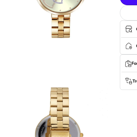
Fo
Tr