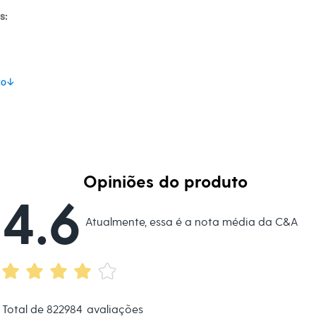
s:
to
↓
ino
Opiniões do produto
4.6
Atualmente, essa é a nota média da C&A
Total de
822984
avaliações