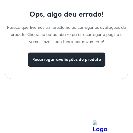
Moda esportiva
Shorts e Saias
Vestidos
Ops, algo deu errado!
Masculino
Em alta
Parece que tivemos um problema ao carregar as avaliações do
Dia dos Pais
Inverno
produto. Clique no botão abaixo para recarregar a página e
Novidades
vamos fazer tudo funcionar novamente!
Roupas
Bermudas
Camisas
Recarregar avaliações do produto
Calças
Camisetas e Regatas
Casacos e Jaquetas
Jeans
Polos
Acessórios
Bolsas e Mochilas
Chapéus e Bonés
Cintos
Carteiras
Óculos
Relógios
Calçados
Botas