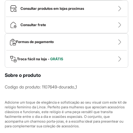
Calças
Casacos e Jaquetas
Consultar produtos em lojas proximas
Jeans
Macacões
Saias
Consultar frete
Shorts e Bermudas
Vestidos
Acessórios
Formas de pagamento
Bolsas
Bonés e Chapéus
Bijoux
Cintos
Troca fácil na loja -
GRÁTIS
Óculos
Relógios
Sobre o produto
Calçados
Botas
Chinelos
Codigo do produto
:
1107649-dourado_1
Rasteirinhas
Sandálias
Sapatilhas
Adicione um toque de elegância e sofisticação ao seu visual com este kit de
Tênis
relógio feminino da Lince. Perfeito para mulheres que apreciam acessórios
clássicos e funcionais, este relógio é uma peça versátil que transita
Marcas
facilmente entre o dia a dia e ocasiões especiais. O conjunto, que
City
acompanha um charmoso porta-joias, é a escolha ideal para presentear ou
Clock House
para complementar sua coleção de acessórios.
Mindset