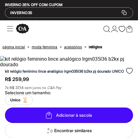
INVERNO 35% OFF COM CUPOM
INVERNO35
Ofertas
Compre por Departamento
Feminino
Masculino
página inicial
moda feminina
acessórios
relógios
>
>
>
Infantil
Calçados
Mindse7
Plus Size
kit relógio feminino lince analógico lrgm035l36 b2kx pj dourado UNICO
Até 20% off
Até 40% off
R$ 259,99
Até 60% off
7
x
R$ 37,14
sem juros no
C&A Pay
A partir de 60% off
Selecione um
tamanho
:
Feminino
Em alta
Unico
Inverno
Alfaiataria
Adicionar à sacola
Novidades
Roupas
Blusas e Camisetas
Encontrar similares
Básicos