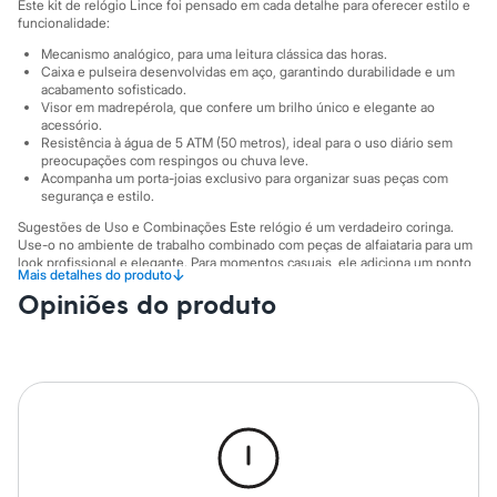
Sawary
Este kit de relógio Lince foi pensado em cada detalhe para oferecer estilo e
Yessica
funcionalidade:
Moda esportiva
Mecanismo analógico, para uma leitura clássica das horas.
Acessórios
Caixa e pulseira desenvolvidas em aço, garantindo durabilidade e um
Blusas
acabamento sofisticado.
Calçados
Visor em madrepérola, que confere um brilho único e elegante ao
Leggings
acessório.
Shorts e Bermudas
Resistência à água de 5 ATM (50 metros), ideal para o uso diário sem
preocupações com respingos ou chuva leve.
Tops
Acompanha um porta-joias exclusivo para organizar suas peças com
Moda íntima
segurança e estilo.
Calcinhas
Cintas e Modeladores
Sugestões de Uso e Combinações Este relógio é um verdadeiro coringa.
Meias
Use-o no ambiente de trabalho combinado com peças de alfaiataria para um
Pijamas
look profissional e elegante. Para momentos casuais, ele adiciona um ponto
↓
Mais detalhes do produto
de luz a combinações com jeans e blusas básicas. Em eventos noturnos, ele
Sutiãs e Tops
Opiniões do produto
complementa vestidos e produções mais elaboradas com um toque de
Moda praia
brilho. O porta-joias que acompanha o kit é perfeito para manter seus
Biquínis
acessórios organizados em casa ou para levá-los em viagens.
Maiôs
Saídas de praia
A gente se encontra na C&A! ❤
Personagens
Informacoes gerais:
Plus size
Blusas e Camisetas
Material
:
Aço
Calças
Cor
:
Dourado
Marcas
:
C&A
Casacos e Jaquetas
Gênero
:
Feminino
Jeans